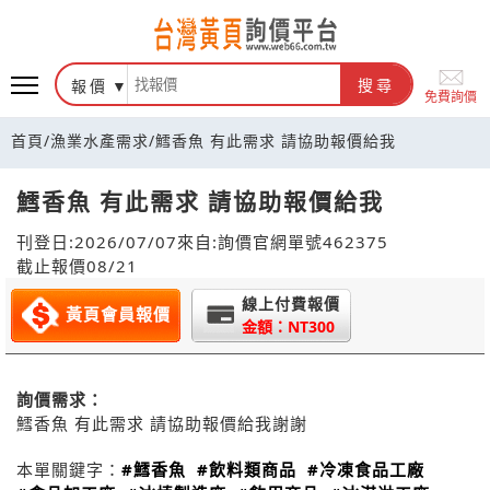
報價
搜尋
免費詢價
首頁
/
漁業水產需求
/
鱈香魚 有此需求 請協助報價給我
鱈香魚 有此需求 請協助報價給我
刊登日:2026/07/07
來自:詢價官網
單號462375
截止報價08/21
線上付費報價
黃頁會員報價
金額：NT300
詢價需求：
鱈香魚 有此需求 請協助報價給我謝謝
本單關鍵字：
#鱈香魚
#飲料類商品
#冷凍食品工廠