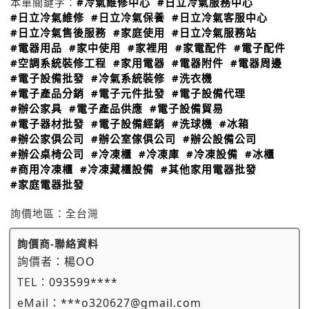
本單關鍵字：
#冷氣維修中心
#日立冷氣服務中心
#日立冷氣維修
#日立冷氣保養
#日立冷氣客服中心
#日立冷氣售後服務
#家庭使用
#日立冷氣服務站
#電器用品
#家中使用
#家裡用
#家電配件
#電子配件
#空調系統裝修工程
#家用電器
#電器附件
#電器周邊
#電子設備批發
#冷氣系統裝修
#洗衣機
#電子產品分銷
#電子元件批發
#電子設備代理
#辦公家具
#電子產品供應
#電子設備貿易
#電子器材批發
#電子設備經銷
#洗球機
#冰箱
#辦公家俱公司
#辦公室傢俱公司
#辦公設備公司
#辦公桌椅公司
#冷凍櫃
#冷凍庫
#冷凍設備
#冰櫃
#商用冷凍櫃
#冷凍藏櫃設備
#其他家用電器批發
#家庭電器批發
詢價地區：
全台灣
詢價商-聯絡資料
詢價者：
楊OO
TEL：
093599****
eMail：
***o320627@gmail.com