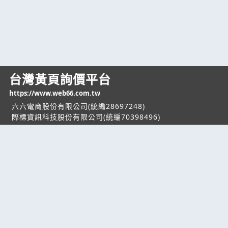
台灣黃頁詢價平台
https://www.web66.com.tw
六六電商股份有限公司(統編28697248)
際標資訊科技股份有限公司(統編70398496)
熱門服務
企業服務
幫助
找服務
付費服務
客服中心
找產品
加入我們
服務條款/隱私權
政策
產業資訊
管理中心
要報價