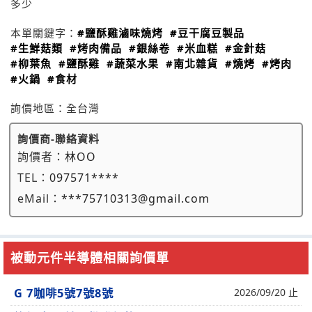
多少
本單關鍵字：
#鹽酥雞滷味燒烤
#豆干腐豆製品
#生鮮菇類
#烤肉備品
#銀絲卷
#米血糕
#金針菇
#柳葉魚
#鹽酥雞
#蔬菜水果
#南北雜貨
#燒烤
#烤肉
#火鍋
#食材
詢價地區：
全台灣
詢價商-聯絡資料
詢價者：
林OO
TEL：
097571****
eMail：
***75710313@gmail.com
被動元件半導體相關詢價單
G 7咖啡5號7號8號
2026/09/20 止