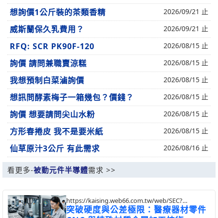
想詢價1公斤裝的茶類香精
2026/09/21 止
威斯蘭保久乳費用？
2026/09/21 止
RFQ: SCR PK90F-120
2026/08/15 止
詢價 請問兼職賣涼糕
2026/08/15 止
我想預制白菜滷詢價
2026/08/15 止
想訊問酵素梅子一箱幾包？價錢？
2026/08/15 止
詢價 想要請問尖山水粉
2026/08/15 止
方形春捲皮 我不是要米紙
2026/08/15 止
仙草原汁3公斤 有此需求
2026/08/16 止
看更多-
被動元件半導體
需求 >>
https://kaising.web66.com.tw/web/SEC?
postId=1354590
突破硬度與公差極限：醫療器材零件