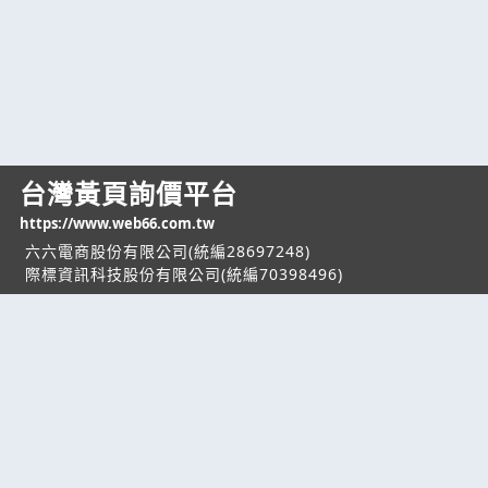
台灣黃頁詢價平台
https://www.web66.com.tw
六六電商股份有限公司(統編28697248)
際標資訊科技股份有限公司(統編70398496)
熱門服務
企業服務
幫助
找服務
付費服務
客服中心
找產品
加入我們
服務條款/隱私權
政策
產業資訊
管理中心
要報價