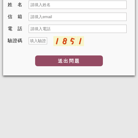
姓 名
信 箱
電 話
驗證碼