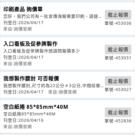
印刷產品 詢價單
截止報價
您好，我們公司有一批宣傳海報需要印刷，請提供
報價和相關服務信息。1.請問您的印刷
刊登日:2026/04/17
單號-453036
來自:詢價官網
入口看板及促參牌製作
截止報價
入口看板及促參牌製作想請問報價多少
刊登日:2026/04/17
單號-453031
來自:詢價官網
我想製作腰封 可否報價
截止報價
我想製作腰封,尺寸約為22公分＊3公分,中間段需
單號-453027
要印刷品名及logo可否報價
刊登日:2026/04/17
來自:詢價官網
空白紙捲 85*85mm*40M
截止報價
空白紙捲85*85mm*40M
刊登日:2026/04/16
單號-452836
來自:詢價官網