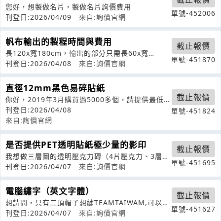
您好，想製做名片，製做名片詢價費用
單號-452006
刊登日:2026/04/09
來自:詢價官網
帆布輸出的製程時間與費用
截止報價
長120x寬180cm，輸出的部分只需長60x寬
單號-451870
180cm
刊登日:2026/04/08
來自:詢價官網
直徑12mm黑色易碎貼紙
截止報價
你好，2019年3月購買過5000多個，請提供最低採
購量、單價、交期！
刊登日:2026/04/08
單號-451824
來自:詢價官網
是否提供PET透明貼紙極少量的影印
截止報價
我想做三層圖的透明壓克力磚（4片壓克力、3層
單號-451695
圖）（每塊壓克力尺寸：10x10x1
刊登日:2026/04/07
來自:詢價官網
電腦繡字（英文字體）
截止報價
想請問，只有二頂帽子想繡TEAMTAIWAM,可以接
單號-451627
嗎？如果可以，請問費用多少？
刊登日:2026/04/07
來自:詢價官網