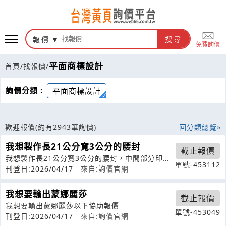
報價
搜尋
免費詢價
平面商標設計
首頁
/
找報價
/
詢價分類 :
平面商標設計
歡迎報價
(約有2943筆詢價)
回分類總覽
我想製作長21公分寬3公分的腰封
截止報價
我想製作長21公分寬3公分的腰封，中間部分印刷
單號-453112
logo及產品名稱,請問是否可以報
刊登日:2026/04/17
來自:詢價官網
我想要輸出蒙娜麗莎
截止報價
我想要輸出蒙娜麗莎以下協助報價
單號-453049
刊登日:2026/04/17
來自:詢價官網