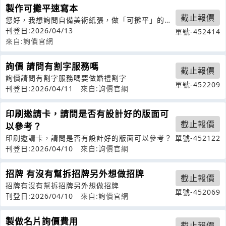
製作可攤平速寫本
截止報價
您好，我想詢問自備美術紙張，做「可攤平」的速
寫本，請用手機號碼加我LINE
刊登日:2026/04/13
單號-452414
來自:詢價官網
詢價 請問有割字服務嗎
截止報價
詢價請問有割字服務嗎要做婚禮割字
單號-452209
刊登日:2026/04/11
來自:詢價官網
印刷邀請卡，請問是否有設計好的版面可
截止報價
以參考？
印刷邀請卡，請問是否有設計好的版面可以參考？
單號-452122
刊登日:2026/04/10
來自:詢價官網
招牌 有沒有幫拆招牌另外想做招牌
截止報價
招牌有沒有幫拆招牌另外想做招牌
單號-452069
刊登日:2026/04/10
來自:詢價官網
製做名片詢價費用
截止報價