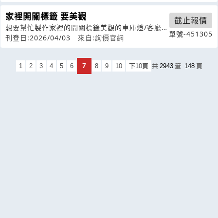
家裡開關標籤 要美觀
截止報價
想要幫忙製作家裡的開關標籤美觀的車庫燈/客廳
單號-451305
燈/軌道燈/浴室燈/抽氣扇燈/樓梯/
刊登日:2026/04/03
來自:詢價官網
7
1
2
3
4
5
6
8
9
10
下10頁
共
2943
筆
148
頁