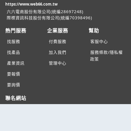
https://www.web66.com.tw
六六電商股份有限公司(統編28697248)
際標資訊科技股份有限公司(統編70398496)
熱門服務
企業服務
幫助
找服務
付費服務
客服中心
找產品
加入我們
服務條款/隱私權
政策
產業資訊
管理中心
要報價
要詢價
聯名網站
六六工商服務網
六六工商詢價服務網
JB產品網
六六黃頁
台灣黃頁｜求報價
B2BKO