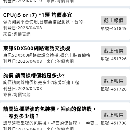
嗎?租賃費用如計算呢?
刊登日:2026/04/10
來自:詢價官網
CPU(i5 or i7) *1顆 詢價事宜
截止報價
做為測試平台使用,目前要搭配測試平台的
MB:GigabyteZ690AORUSP
刊登日:2026/04/08
單號-451849
來自:詢價官網
東訊SDX500網路電話交換機
截止報價
東訊SDX500網路電話交換機.擴充卡裝置價格
單號-451726
刊登日:2026/04/08
來自:詢價官網
詢價 請問線槽價格是多少?
截止報價
詢價請問線槽價格是多少?廠房新建工程
刊登日:2026/04/08
單號-451720
來自:詢價官網
請問這種型號的包裝機，裡面的保鮮膜，
截止報價
一卷要多少錢？
請問這種型號的包裝機，裡面的保鮮膜，一卷要多
單號-451708
少錢？
刊登日:2026/04/08
來自:詢價官網