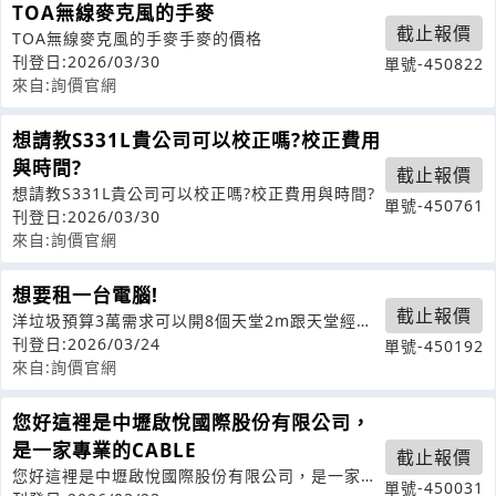
TOA無線麥克風的手麥
截止報價
TOA無線麥克風的手麥手麥的價格
刊登日:2026/03/30
單號-450822
來自:詢價官網
想請教S331L貴公司可以校正嗎?校正費用
與時間?
截止報價
想請教S331L貴公司可以校正嗎?校正費用與時間?
單號-450761
刊登日:2026/03/30
來自:詢價官網
想要租一台電腦!
截止報價
洋垃圾預算3萬需求可以開8個天堂2m跟天堂經典
版會開著追劇看影片
刊登日:2026/03/24
單號-450192
來自:詢價官網
您好這裡是中壢啟悅國際股份有限公司，
是一家專業的CABLE
截止報價
您好這裡是中壢啟悅國際股份有限公司，是一家專
單號-450031