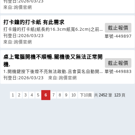
業的CABLEASSEMBLY製造廠
刊登日:2026/03/23
來自:詢價官網
打卡鐘的打卡紙 有此需求
截止報價
打卡鐘的打卡紙(紙長約16.3cm紙寬6.2cm)之前有
跟你們買過打卡紙。卡鐘型
刊登日:2026/03/23
單號-449897
來自:詢價官網
桌上電腦開機不順暢.關機後又無法正常開
截止報價
機.
1.開機鍵按下後燈不亮無法啟動.且會莫名自動開機
單號-449883
又有畫面..2.啟動後燈亮但一直
刊登日:2026/03/23
來自:詢價官網
6
1
2
3
4
5
7
8
9
10
下10頁
共
2452
筆
123
頁