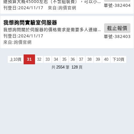
總預算大概45000左右（不含組裝費），可以小爆
單號-382404
一點1.外觀沒有特別需求2.CP
刊登日:2024/11/17
來自:詢價官網
我想詢問實驗室伺服器
截止報價
我想詢問關於伺服器的價格需求是需要多人連線使
用cadencevirtuoso這套
刊登日:2024/11/17
單號-382403
來自:詢價官網
31
上10頁
32
33
34
35
36
37
38
39
40
下10頁
共
2554
筆
128
頁