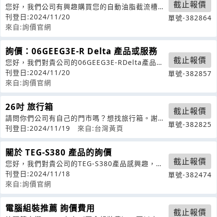
截止報價
您好，我們公司有興趣購買您的自動油脂截流槽以
及除油沉沙產品或服務，請提供以下資訊
刊登日:2024/11/20
單號-382864
來自:詢價官網
詢價：06GEEG3E-R Delta 產品或服務
截止報價
您好，我們對貴公司的06GEEG3E-RDelta產品或
服務感興趣，希望能獲得以
刊登日:2024/11/20
單號-382857
來自:詢價官網
26吋 旅行箱
截止報價
請問你們公司有自己的門市嗎？想找旅行箱。謝
單號-382825
謝。
刊登日:2024/11/19
來自:台灣黃頁
關於 TEG-S380 產品的詢價
截止報價
您好，我們對貴公司的TEG-S380產品感興趣，希
望能夠獲得以下信息：1.該產品
刊登日:2024/11/18
單號-382474
來自:詢價官網
電腦組裝推薦 詢價費用
截止報價