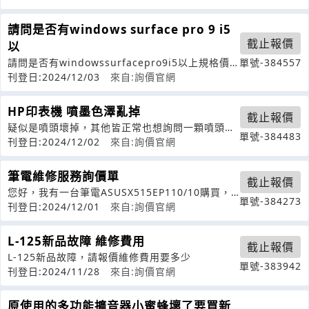
請問是否有windows surface pro 9 i5
截止報價
以
請問是否有windowssurfacepro9i5以上規格價
單號-384557
格低於30000以下
刊登日:2024/12/03
來自:詢價官網
HP印表機 噴墨色澤亂掉
截止報價
疑似是噴頭壞掉，其他皆正常也想詢問一顆噴頭壞
單號-384483
掉多少錢謝謝如果可以麻煩回覆emai
刊登日:2024/12/02
來自:詢價官網
筆電維修服務詢價單
截止報價
您好，我有一台筆電ASUSX515EP110/10購買，
單號-384273
最近突然無法開機（電源鍵
刊登日:2024/12/01
來自:詢價官網
L-125新品故障 維修費用
截止報價
L-125新品故障，請報價維修費用要多少
單號-383942
刊登日:2024/11/28
來自:詢價官網
原使用的多功能擴音器小蜜蜂壞了要買新