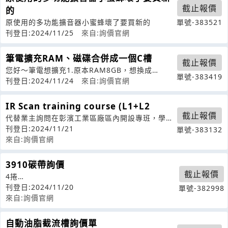
截止報價
的
原使用的多功能擴音器小蜜蜂壞了要買新的
單號-383521
刊登日:2024/11/25
來自:詢價官網
筆電擴充RAM、磁碟合併成一個C槽
截止報價
您好～筆電想擴充1.原本RAM8GB，想換成
單號-383419
16+16GB2.把原本C,D硬碟合
刊登日:2024/11/24
來自:詢價官網
IR Scan training course (L1+L2
截止報價
代替業主詢問在彰濱工業區廠區內開設專班，學員
人數20人以上最早何時可開班?能否以
刊登日:2024/11/21
單號-383132
來自:詢價官網
3910碳帶詢價
截止報價
4捲
SmartDateXpertTTRPARTNo.813910060130BK
刊登日:2024/11/20
單號-382998
來自:詢價官網
自動油脂截流槽詢價單