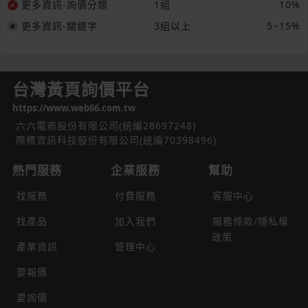
更多資訊-詢價分類
1組
10%
更多資訊-關鍵字
3組以上
5~15%
台灣黃頁詢價平台
https://www.web66.com.tw
六六電商股份有限公司(統編28697248)
際標資訊科技股份有限公司(統編70398496)
熱門服務
企業服務
幫助
找服務
付費服務
客服中心
找產品
加入我們
服務條款/隱私權
政策
產業資訊
管理中心
要報價
要詢價