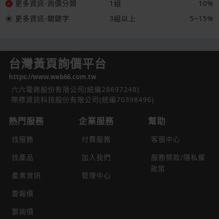
更多資訊-詢價分類
1組
10%
更多資訊-關鍵字
3組以上
5~15%
台灣黃頁詢價平台
https://www.web66.com.tw
六六電商股份有限公司(統編28697248)
際標資訊科技股份有限公司(統編70398496)
熱門服務
企業服務
幫助
找服務
付費服務
客服中心
找產品
加入我們
服務條款/隱私權
政策
產業資訊
管理中心
要報價
要詢價