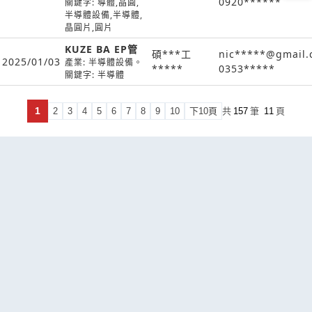
0920******
關鍵字: 導體,晶圓,
半導體設備,半導體,
晶圓片,圓片
KUZE BA EP管
碩***工
nic*****@gmail
2025/01/03
產業: 半導體設備。
*****
0353*****
關鍵字: 半導體
1
2
3
4
5
6
7
8
9
10
下10頁
共
157
筆
11
頁