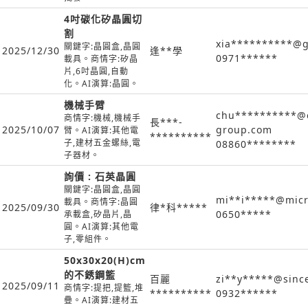
4吋碳化矽晶圓切
割
xia**********@g
關鍵字:晶圓盒,晶圓
2025/12/30
逢**學
0971******
載具。商情字:矽晶
片,6吋晶圓,自動
化。AI演算:晶圓。
機械手臂
chu**********@e
商情字:機械,機械手
長***-
2025/10/07
group.com
臂。AI演算:其他電
**********
子,建材五金螺絲,電
08860********
子器材。
詢價 : 石英晶圓
關鍵字:晶圓盒,晶圓
mi**i*****@mic
載具。商情字:晶圓
2025/09/30
律*科*****
0650*****
承載盒,矽晶片,晶
圓。AI演算:其他電
子,零組件。
50x30x20(H)cm
的不銹鋼籃
百麗
zi**y*****@sinc
2025/09/11
商情字:提把,提籃,堆
**********
0932******
疊。AI演算:建材五