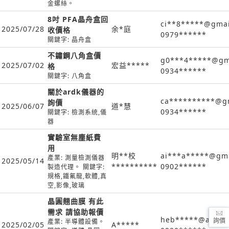
金螺絲。
8吋 PFA晶舟盒回
ci**8*****@gmai
2025/07/28
余*庭
收價格
0979******
關鍵字: 晶舟盒
不鏽鋼八角盒價
g0***4*****@gm
2025/07/02
宏益*****
格
0934******
關鍵字: 八角盒
關於ardk儀器的
ca**********@g
詢價
2025/06/07
道*慧
0934******
關鍵字: 檢測系統,儀
器
實驗室無塵紙費
用
明**校
ai***a*****@gm
產業: 測量檢測儀器
2025/05/14
**********
0902******
製造代理。 關鍵字:
規格,鐵氟龍,軟體,真
空,影像,玻璃
晶圓翹曲膜 有此
需求 請協助報價
heb*****@ateco
詢價
產業: 半導體設備。
2025/02/05
A*****