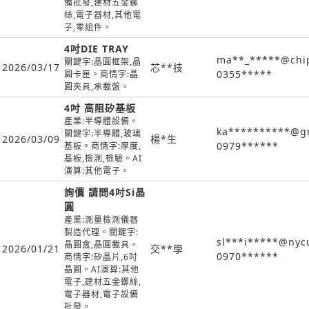
備批發,建材五金螺
絲,電子器材,其他電
子,零組件。
4吋DIE TRAY
ma**_*****@chi
關鍵字:晶圓框架,晶
2026/03/17
芯**技
0355*****
圓卡匣。商情字:晶
圓夾具,承載盤。
4吋 高阻矽基板
產業:半導體設備。
ka**********@g
關鍵字:半導體,玻璃
2026/03/09
楊*生
0979******
基板。商情字:厚度,
基板,檢測,檢驗。AI
演算:其他電子。
詢價 請問4吋Si晶
圓
產業:測量檢測儀器
製造代理。關鍵字:
sl***i*****@nyc
晶圓盒,晶圓載具。
2026/01/21
交**學
0970******
商情字:矽晶片,6吋
晶圓。AI演算:其他
電子,建材五金螺絲,
電子器材,電子設備
批發。