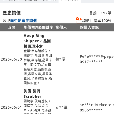
歷史詢價
目前：157筆
歡迎
向中勤實業詢價
詢價回覆率100%
時間
詢價標題&關鍵字
詢價人
詢價人資訊
Hoop Ring
Shipper / 晶圓
擴張環外盒
產業:半導體設備。
關鍵字:晶圓盒,晶圓
Pe*e*****@peps
2026/06/30
蔡*儒
框架,半導體,晶圓卡
0917******
匣。商情字:晶圓擴
張環外盒,晶圓擴張
環,晶圓夾具,晶圓承
載盒,半導體製程,晶
圓框架盒。
詢價 請問
Scrubber
關鍵字:玻璃基板。
se***n@tekcore.
商情字:磊晶,磊晶
2026/06/01
泰**電
0966******
片。AI演算:電子設