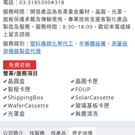
電話：
03-3
1
8
5
300#318
服務時間：開發產品為各貴重金屬材、晶圓、光罩、
面板保護承載及傳輸使用，專業技術支援客製化產品
製造及服務。服務時間：8:30~18:00，歡迎來電或線
上留言諮詢
服務類別：
塑料橡膠化學代工
、
半導體設備
、
測量檢
測儀器製造代理
免費咨詢
營業/服務項目
晶圓盒
晶圓卡匣
製程卡匣
FOUP
ShippingBox
SolarCassette
WaferCassette
玻璃基板卡匣
光罩盒
無塵清洗
公司簡介
找服務
找產品
歷史詢價