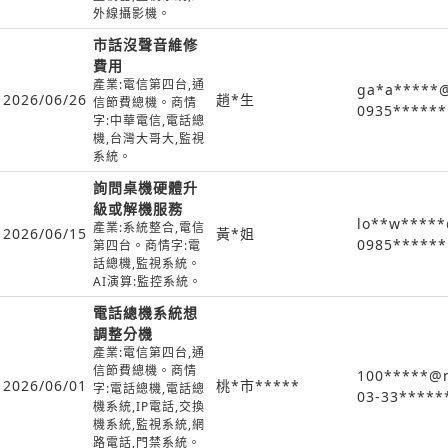
外線攝影機。
市話沒聲音維修
費用
產業:電信第四台,通
ga*a*****
2026/06/26
趙*生
信節費總機。商情
0935******
字:中華電信,電話總
機,台灣大哥大,監視
系統。
詢問桌機硬體升
級或解機服務
lo**w*****
產業:系統整合,電信
2026/06/15
黃*姐
0985******
第四台。商情字:電
話總機,監視系統。
AI演算:監控系統。
電話總機系統想
調整分機
產業:電信第四台,通
信節費總機。商情
100*****@m
2026/06/01
桃*市*****
字:電話總機,電話總
03-33*****
機系統,IP電話,交換
機系統,監視系統,網
路電話,門禁系統。