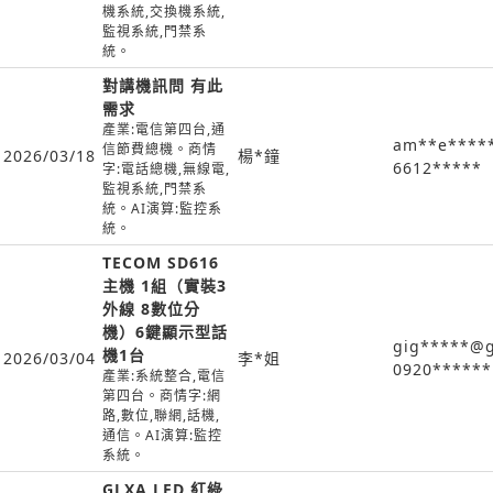
機系統,交換機系統,
監視系統,門禁系
統。
對講機訊問 有此
需求
產業:電信第四台,通
am**e****
信節費總機。商情
2026/03/18
楊*鐘
6612*****
字:電話總機,無線電,
監視系統,門禁系
統。AI演算:監控系
統。
TECOM SD616
主機 1組（實裝3
外線 8數位分
機）6鍵顯示型話
gig*****@g
機1台
2026/03/04
李*姐
0920******
產業:系統整合,電信
第四台。商情字:網
路,數位,聯網,話機,
通信。AI演算:監控
系統。
GLXA LED 紅綠