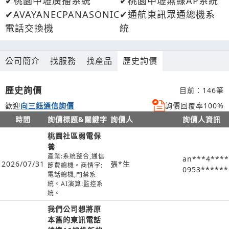
桃園中壢廣播系統
桃園中壢無線AP系統
AVAYANECPANASONIC
通航東訊眾通總機系
電話交換機
統
公司簡介
找服務
找產品
歷史詢價
歷史詢價
目前：146筆
歡迎
向三鈺通信詢價
詢價回覆率100%
時間
詢價標題&關鍵字
詢價人
詢價人資訊
桃園社區弱電保
養
產業:系統整合,通信
an***4***
2026/07/31
張*生
節費總機。商情字:
0953******
電話總機,門禁系
統。AI演算:監控系
統。
我們公司想將原
本舊的東訊電話