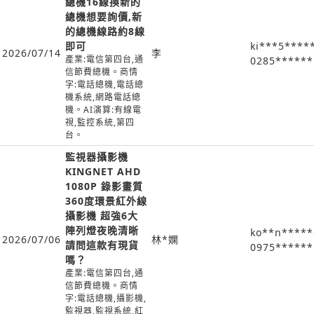
總機16線換新的
總機想要詢價,新
的總機線路約8線
即可
ki***5****
2026/07/14
李
產業:電信第四台,通
0285******
信節費總機。商情
字:電話總機,電話總
機系統,網路電話總
機。AI演算:有線電
視,監控系統,第四
台。
監視器攝影機
KINGNET AHD
1080P 錄影畫質
360度環景紅外線
攝影機 超強6大
陣列燈夜晚清晰
ko**n****
2026/07/06
林*嫻
請問這款有現貨
0975******
嗎？
產業:電信第四台,通
信節費總機。商情
字:電話總機,攝影機,
監視器,監視系統,紅