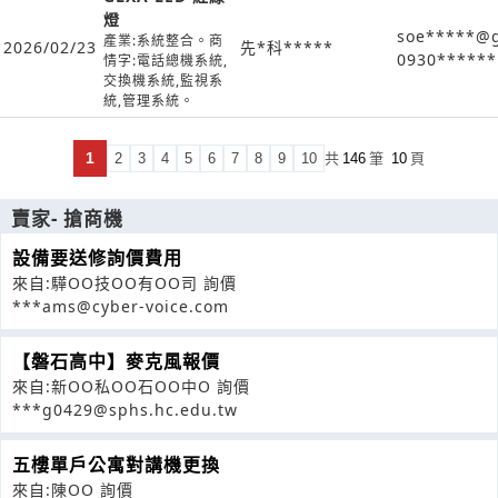
燈
soe*****@
產業:系統整合。商
2026/02/23
先*科*****
0930******
情字:電話總機系統,
交換機系統,監視系
統,管理系統。
1
2
3
4
5
6
7
8
9
10
共
146
筆
10
頁
賣家- 搶商機
設備要送修詢價費用
來自:驊OO技OO有OO司 詢價
***ams@cyber-voice.com
【磐石高中】麥克風報價
來自:新OO私OO石OO中O 詢價
***g0429@sphs.hc.edu.tw
五樓單戶公寓對講機更換
來自:陳OO 詢價