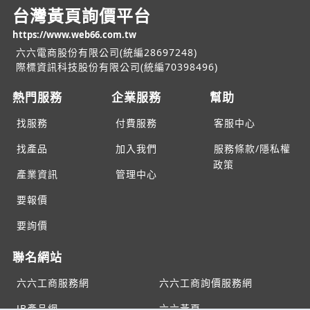
台灣黃頁詢價平台
https://www.web66.com.tw
六六電商股份有限公司(統編28697248)
際標資訊科技股份有限公司(統編70398496)
熱門服務
企業服務
幫助
找服務
付費服務
客服中心
找產品
加入我們
服務條款/隱私權
政策
產業資訊
管理中心
要報價
要詢價
聯名網站
六六工商服務網
六六工商詢價服務網
JB產品網
六六黃頁