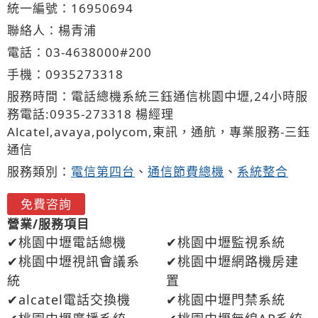
統一編號：16950694
聯絡人：楊青浦
電話：
03-4
6
3
8
000#200
手機：
0935
2
7
3
318
服務時間：電話總機系統三鈺通信桃園中壢,24小時服
務電話:0935-273318 楊經理
Alcatel,avaya,polycom,東訊，通航，專業服務-三鈺
通信
服務類別：
電信第四台
、
通信節費總機
、
系統整合
免費咨詢
營業/服務項目
桃園中壢電話總機
桃園中壢監視系統
桃園中壢視訊會議系
桃園中壢網路機房建
統
置
alcatel電話交換機
桃園中壢門禁系統