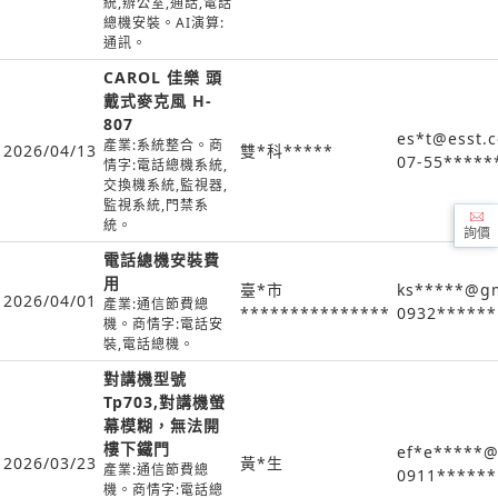
統,辦公室,通話,電話
總機安裝。AI演算:
通訊。
CAROL 佳樂 頭
戴式麥克風 H-
807
es*t@esst.
產業:系統整合。商
2026/04/13
雙*科*****
07-55*****
情字:電話總機系統,
交換機系統,監視器,
監視系統,門禁系
統。
詢價
電話總機安裝費
用
臺*市
ks*****@gm
2026/04/01
產業:通信節費總
***************
0932******
機。商情字:電話安
裝,電話總機。
對講機型號
Tp703,對講機螢
幕模糊，無法開
樓下鐵門
ef*e*****@
2026/03/23
黃*生
產業:通信節費總
0911******
機。商情字:電話總