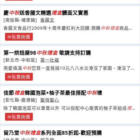
慶
中秋
送香腸文精選
禮盒
體面又實惠
[南投縣-埔里鎮]
香腸文
香腸文食品行2009年十周年慶紅利大回饋.預購
中秋
禮盒
商品全
面折扣優惠,體貼您在不景氣的當下想買便宜送好禮的心
免費詢價
第一烘焙屋98
中秋
禮盒
敬請支持訂購
[新北市-中和區]
第一社福
用愛填滿
中秋
您買一盒我捐10元八八水災淹沒了家園、淹沒了心
愛的人，今年的中秋節多少人將淚眼望月，寄望夢中團圓
免費詢價
佳節
禮盒
韓國泡菜+柚子茶最佳搭配
中秋
禮
[彰化縣-鹿港鎮]
聖母聖心
除了韓國泡菜可以單賣以外 可以搭配中心販賣的柚子茶組成
禮
盒
!!
免費詢價
留乃堂
中秋
禮盒
系列全面85折起-歡迎預購
[台北市-中山區]
留乃堂