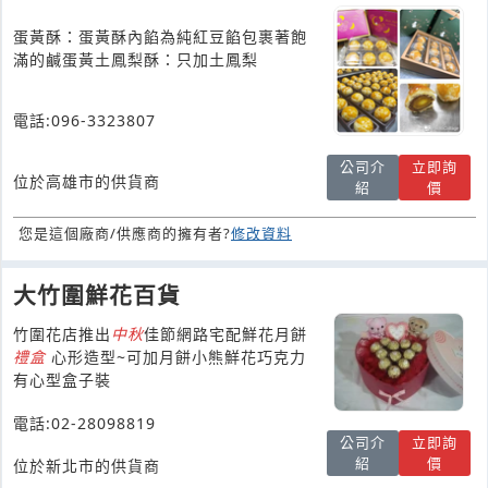
蛋黃酥：蛋黃酥內餡為純紅豆餡包裹著飽
滿的鹹蛋黃土鳳梨酥：只加土鳳梨
電話:096-3323807
公司介
立即詢
位於高雄市的供貨商
紹
價
您是這個廠商/供應商的擁有者?
修改資料
大竹圍鮮花百貨
竹圍花店推出
中秋
佳節網路宅配鮮花月餅
禮盒
心形造型~可加月餅小熊鮮花巧克力
有心型盒子裝
電話:02-28098819
公司介
立即詢
紹
價
位於新北市的供貨商