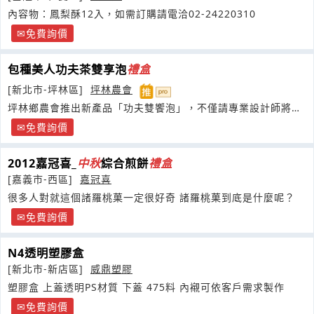
內容物：鳳梨酥12入，如需訂購請電洽02-24220310
免費詢價
包種美人功夫茶雙享泡
禮盒
[新北市-坪林區]
坪林農會
坪林鄉農會推出新產品「功夫雙饗泡」，不僅請專業設計師將文
山區兩種特產茶葉
免費詢價
2012嘉冠喜_
中秋
綜合煎餅
禮盒
[嘉義市-西區]
嘉冠喜
很多人對就這個諸羅桃菓一定很好奇 諸羅桃菓到底是什麼呢？
免費詢價
N4透明塑膠盒
[新北市-新店區]
威鼎塑膠
塑膠盒 上蓋透明PS材質 下蓋 475料 內襯可依客戶需求製作
免費詢價