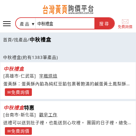
產品
搜尋
免費詢價
中秋禮盒
首頁
/
找產品
/
中秋禮盒
(約有1383筆產品)
中秋
禮盒
[高雄市-仁武區]
宇楓烘焙
蛋黃酥：蛋黃酥內餡為純紅豆餡包裹著飽滿的鹹蛋黃土鳳梨酥：
只加土鳳梨
免費詢價
中秋
禮盒
特惠
[台南市-新化區]
觀皂工作
送禮可以送到肚子裡，也能送到心坎裡。 團圓的日子裡，總免不
了
免費詢價