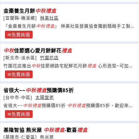
金棗養生月餅
中秋
禮盒
[宜蘭縣-礁溪鄉]
林美社區
『金棗養生月餅
中秋
禮盒
』 林美社區發展協會獨創精緻手工製作
的金棗養生月餅
禮盒
，綿細的餅皮搭配獨特的金棗內餡
免費詢價
中秋
佳節選心愛月餅鮮花
禮盒
[新北市-淡水區]
竹圍花店
竹圍花店推出
中秋
佳節網路宅配鮮花月餅
禮盒
心形造型~可加月
餅小熊鮮花巧克力 有心型盒子裝
免費詢價
省很大~~
中秋
禮盒
預購價85折
[台中市-中區]
太陽堂老
省很大~~
中秋
禮盒
預購價85折
中秋
禮盒
預購價85折，歡迎來電
索取試吃~ 企業送禮最佳選擇~雅緻
禮盒
給有品味的您
免費詢價
基隆智協 熊米屋
中秋
禮盒
-歡喜
禮盒
[基隆市-仁愛區]
熊米屋