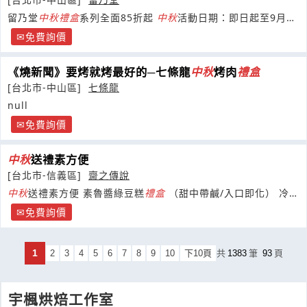
留乃堂
中秋
禮盒
系列全面85折起
中秋
活動日期：即日起至9月28
日止 -歡迎公司行號.企業福委9/15
免費詢價
《燒新聞》要烤就烤最好的─七條龍
中秋
烤肉
禮盒
[台北市-中山區]
七條龍
null
免費詢價
中秋
送禮素方便
[台北市-信義區]
齋之傳說
中秋
送禮素方便 素魯醬綠豆糕
禮盒
（甜中帶鹹/入口即化） 冷凍
保存2個月/冷藏1個月 【甜而不膩、入口即化
免費詢價
1
2
3
4
5
6
7
8
9
10
下10頁
共
1383
筆
93
頁
宇楓烘焙工作室