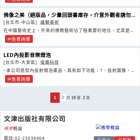
佛像之美（絕版品，少量回頭書庫存，介意外觀者請勿購
買）
[台北市-中山區]
雄獅美術
在中國藝術史上，外來的佛教藝術佔了極重要的地位，尤其是在
中國藝術最璀璨的隋唐時代
免費詢價
LED內投影音樂燈泡
[台北市-大安區]
俊廣科技
~本公司造型內投射燈泡產品，具有如下功能：1、投射圖像、撥
放音樂
免費詢價
1
2
共
19
筆
2
頁
文津出版社有限公司
佛學
概論
電話:02-23636464
公司介
立即詢