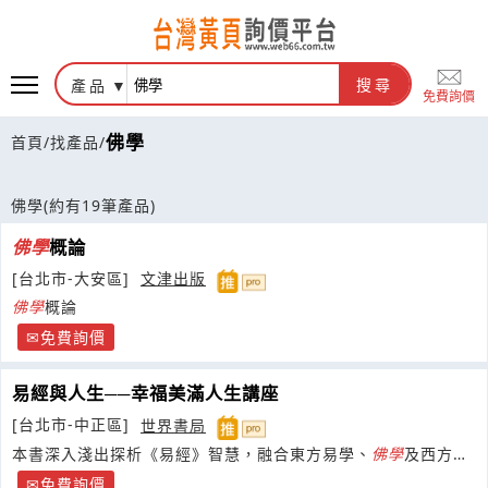
產品
搜尋
免費詢價
佛學
首頁
/
找產品
/
佛學
(約有19筆產品)
佛學
概論
[台北市-大安區]
文津出版
佛學
概論
免費詢價
易經與人生──幸福美滿人生講座
[台北市-中正區]
世界書局
本書深入淺出探析《易經》智慧，融合東方易學、
佛學
及西方哲
學，尋求
免費詢價