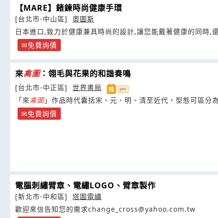
【MARE】鍺鍊時尚健康手環
[台北市-中山區]
奧圖斯
日本進口,致力於健康兼具時尚的設計,讓您能戴著健康的同時,
免費詢價
來
禽
圖
：翎毛與花果的和諧奏鳴
[台北市-中正區]
世界書局
「來
禽
圖
」作品時代囊括宋、元、明、清至近代，型態可區分
免費詢價
電腦刺繡臂章、電繡LOGO、臂章製作
[新北市-中和區]
塔圖電繡
歡迎來信告知您的需求change_cross@yahoo.com.tw