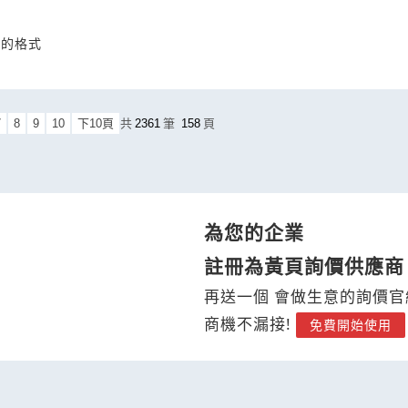
S的格式
7
8
9
10
下10頁
共
2361
筆
158
頁
為您的企業
註冊為黃頁詢價供應商
再送一個 會做生意的詢價官
商機不漏接!
免費開始使用