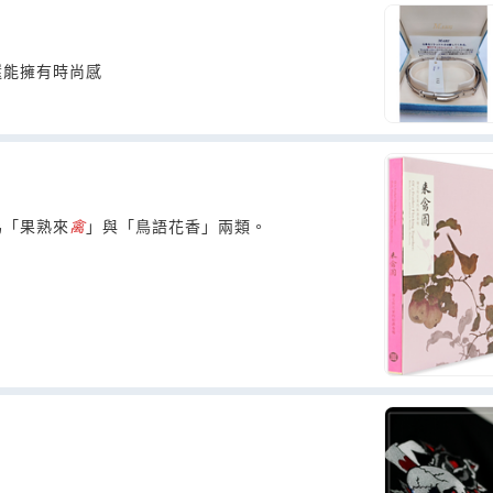
還能擁有時尚感
為「果熟來
禽
」與「鳥語花香」兩類。