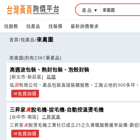
產品
找服務
找產品
找報價
最新詢價需求
來禽圖
首頁
/
找產品
/
來禽圖
(約有2361筆產品)
高週波包裝、熱封包裝、泡殼封裝
[新北市-新莊區]
竑圖
竑
圖
有限公司，產品包裝直接裝櫃服務，工廠占地約300多坪
界之高週波封裝技術領先
免費詢價
三昇家
禽
脫毛機-拔毛機-自動控溫燙毛機
[台中市-南區]
三昇家禽
三昇家
禽
脫燙毛機工業社已成立25之久專職服務屠宰設備-歡迎
免費詢價