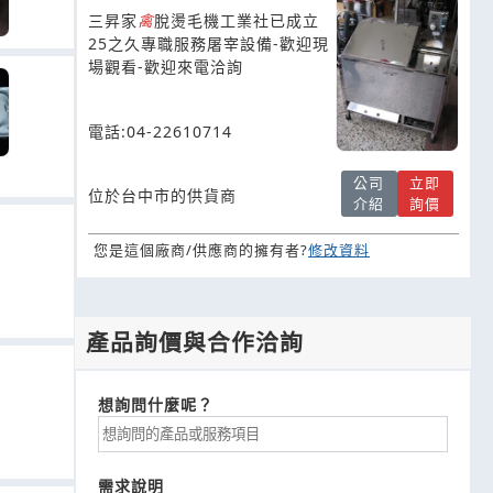
拔毛機-塑膠脫離機
三昇家
禽
脫燙毛機工業社已成立
25之久專職服務屠宰設備-歡迎現
場觀看-歡迎來電洽詢
電話:04-22610714
公司
立即
位於台中市的供貨商
介紹
詢價
您是這個廠商/供應商的擁有者?
修改資料
產品詢價與合作洽詢
想詢問什麼呢？
需求說明