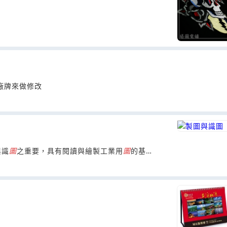
廠牌來做修改
與識
圖
之重要，具有閱讀與繪製工業用
圖
的基