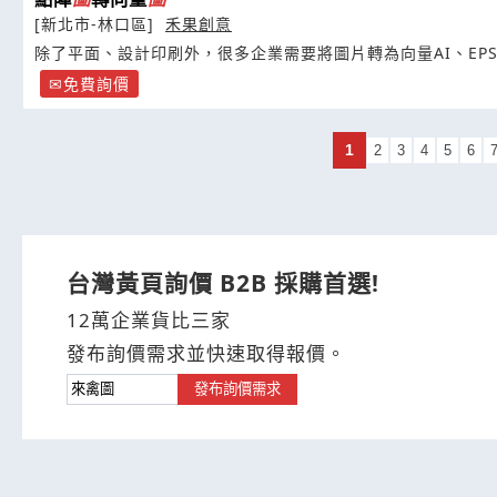
[新北市-林口區]
禾果創意
除了平面、設計印刷外，很多企業需要將圖片轉為向量AI、EP
免費詢價
1
2
3
4
5
6
台灣黃頁詢價 B2B 採購首選!
12萬企業貨比三家
發布詢價需求並快速取得報價。
發布詢價需求