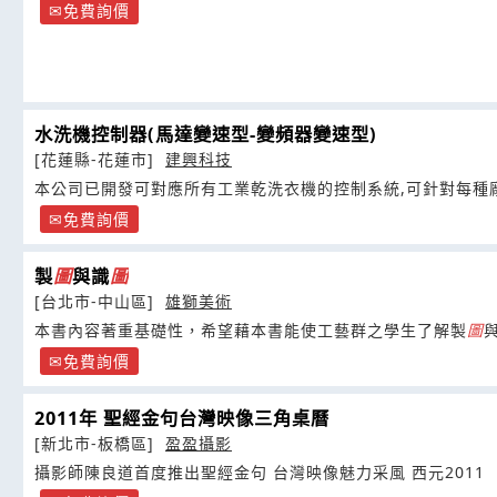
免費詢價
水洗機控制器(馬達變速型-變頻器變速型)
[花蓮縣-花蓮市]
建興科技
本公司已開發可對應所有工業乾洗衣機的控制系統,可針對每種
免費詢價
製
圖
與識
圖
[台北市-中山區]
雄獅美術
本書內容著重基礎性，希望藉本書能使工藝群之學生了解製
圖
本能力，
免費詢價
2011年 聖經金句台灣映像三角桌曆
[新北市-板橋區]
盈盈攝影
攝影師陳良道首度推出聖經金句 台灣映像魅力采風 西元2011