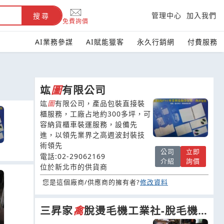
管理中心
加入我們
搜尋
免費詢價
AI業務參謀
AI賦能獵客
永久行銷網
付費服務
竑
圖
有限公司
竑
圖
有限公司，產品包裝直接裝
櫃服務，工廠占地約300多坪，可
容納貨櫃車裝運服務，設備先
進，以領先業界之高週波封裝技
術領先
公司
立即
電話:02-29062169
介紹
詢價
位於新北市的供貨商
您是這個廠商/供應商的擁有者?
修改資料
三昇家
禽
脫燙毛機工業社-脫毛機-