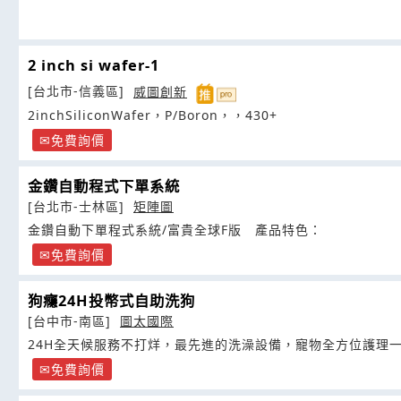
2 inch si wafer-1
[台北市-信義區]
威圖創新
2inchSiliconWafer，P/Boron，，430+
免費詢價
金鑽自動程式下單系統
[台北市-士林區]
矩陣圖
金鑽自動下單程式系統/富貴全球F版 產品特色：
免費詢價
狗癮24H投幣式自助洗狗
[台中市-南區]
圖太國際
24H全天候服務不打烊，最先進的洗澡設備，寵物全方位護理
免費詢價