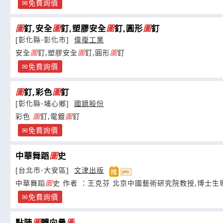
免費詢價
圖
釘,安全
圖
釘,塑膠安全
圖
釘,圓形
圖
釘
[彰化縣-彰化市]
偉復工業
安全
圖
釘,塑膠安全
圖
釘,圓形
圖
釘
免費詢價
圖
釘,彩色
圖
釘
[彰化縣-埔心鄉]
國鐿股份
彩色
圖
釘,電鍍
圖
釘
免費詢價
中華舞蹈
圖
史
[台北市-大安區]
文津出版
中華舞蹈
圖
史 作者 ：王克芬 北京中國藝術研究院教
免費詢價
點陣
圖
轉向量
圖