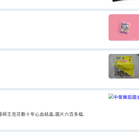
授,博士生導師王克芬數十年心血結晶,圖片六百多幅,