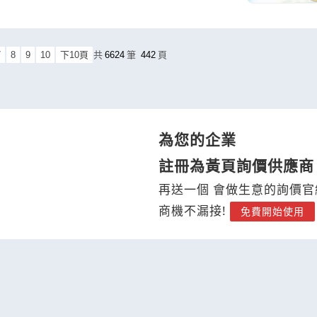
7
8
9
10
下10頁
共
6624
筆
442
頁
為您的企業
註冊為黃頁詢價供應商
再送一個 會做生意的詢價官
商機不漏接!
免費開始使用