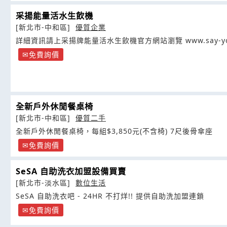
采揚能量活水生飲機
[新北市-中和區]
優質企業
詳細資訊請上采揚牌能量活水生飲機官方網站瀏覽 www.say-youn
免費詢價
全新戶外休閒餐桌椅
[新北市-中和區]
優質二手
全新戶外休閒餐桌椅，每組$3,850元(不含椅) 7尺後骨傘座
免費詢價
SeSA 自助洗衣加盟設備買賣
[新北市-淡水區]
數位生活
SeSA 自助洗衣吧 - 24HR 不打烊!! 提供自助洗加盟連鎖
免費詢價