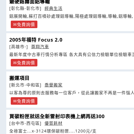
鍍硬鉻霧面鋁導輪
[彰化縣-彰化市]
經典生活
鋁展開輪,蘇打百噴砂處理鋁導輪,陽極處理鋁導輪,導輪,鋁導輪,
免費詢價
2005年福特 Focus 2.0
[高雄市-]
尊翔汽車
最新年度中古車行情分析專區 各大具有公信力檢驗單位檢驗車
免費詢價
搬運項目
[新北市-中和區]
喬譽搬家
以客為尊的原則去服務每一位客戶，從此讓搬家不再是一件惱
免費詢價
買碳粉匣就送全新雷射印表機上網再送300
[台中市-西屯區]
優質耗材
全祿富士...x-3124環保碳粉匣....1200元/支