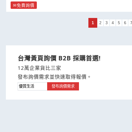
免費詢價
1
2
3
4
5
6
台灣黃頁詢價 B2B 採購首選!
12萬企業貨比三家
發布詢價需求並快速取得報價。
發布詢價需求