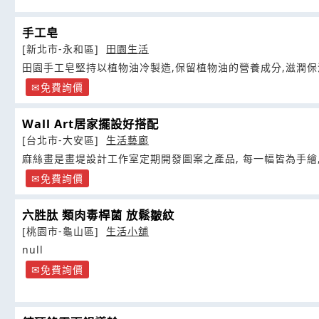
手工皂
[新北市-永和區]
田園生活
田園手工皂堅持以植物油冷製造,保留植物油的營養成分,滋潤保
免費詢價
Wall Art居家擺設好搭配
[台北市-大安區]
生活藝廊
麻絲畫是畫堤設計工作室定期開發圖案之產品, 每一幅皆為手繪
免費詢價
六胜肽 類肉毒桿菌 放鬆皺紋
[桃園市-龜山區]
生活小舖
null
免費詢價