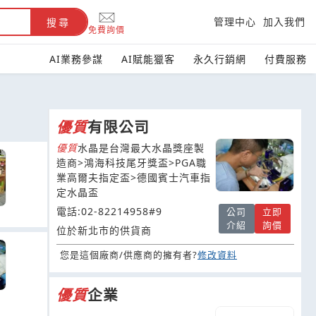
管理中心
加入我們
搜尋
免費詢價
AI業務參謀
AI賦能獵客
永久行銷網
付費服務
優質
有限公司
優質
水晶是台灣最大水晶獎座製
造商>鴻海科技尾牙獎盃>PGA職
業高爾夫指定盃>德國賓士汽車指
定水晶盃
電話:02-82214958#9
公司
立即
介紹
詢價
位於新北市的供貨商
您是這個廠商/供應商的擁有者?
修改資料
優質
企業