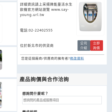
詳細資訊請上采揚牌能量活水生
飲機官方網站瀏覽 www.say-
young.url.tw
電話:02-22402555
公司
立即
位於新北市的供貨商
介紹
詢價
您是這個廠商/供應商的擁有者?
修改資料
產品詢價與合作洽詢
想詢問什麼呢？
需求說明