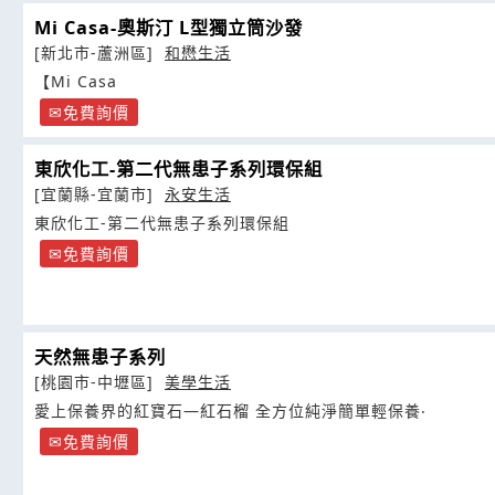
Mi Casa-奧斯汀 L型獨立筒沙發
[新北市-蘆洲區]
和懋生活
【Mi Casa
免費詢價
東欣化工-第二代無患子系列環保組
[宜蘭縣-宜蘭市]
永安生活
東欣化工-第二代無患子系列環保組
免費詢價
天然無患子系列
[桃園市-中壢區]
美學生活
愛上保養界的紅寶石—紅石榴 全方位純淨簡單輕保養‧
免費詢價