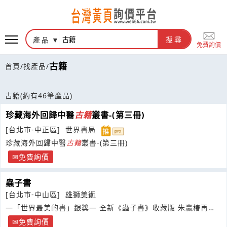
產品
搜尋
免費詢價
古籍
首頁
/
找產品
/
古籍
(約有46筆產品)
珍藏海外回歸中醫
古籍
叢書-(第三冊)
[台北市-中正區]
世界書局
珍藏海外回歸中醫
古籍
叢書-(第三冊)
免費詢價
蟲子書
[台北市-中山區]
雄獅美術
—「世界最美的書」銀獎— 全新《蟲子書》收藏版 朱贏椿再度
操刀
免費詢價