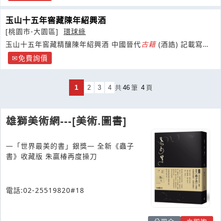
玉山十五年窖藏陳年紹興酒
[桃園市-大園區]
環球綠
玉山十五年窖藏精釀陳年紹興酒 中國晉代
古籍
(酒誥) 記載寫道 :
"酒之所興
免費詢價
1
2
3
4
共
46
筆
4
頁
雄獅美術網---[美術.圖書]
—「世界最美的書」銀獎— 全新《蟲子
書》收藏版 朱贏椿再度操刀
電話:02-25519820#18