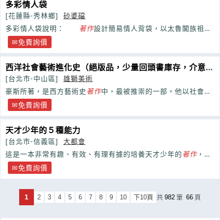
多彩情人袋
[花蓮縣-秀林鄉]
砂婆礑
多彩情人袋說明：
著作
設計簡易情人背袋，以太魯閣族祖靈
圖騰為主要素材 再搭配族人婦女喜愛之薏苡珠做吊飾
免費詢價
西洋社會藝術進化史（絕版品，少量回頭書庫存，介意外
觀者請勿購買
[台北市-中山區]
雄獅美術
豪斯所著，是西方藝術史
著作
中，最被推崇的一部。他以社會進
化的史觀，把西洋哲學、文學、音樂、戲劇……
免費詢價
天才少年的５種能力
[台北市-信義區]
大都會
這是一本非常有趣、有效、有理有據的培養天才少年的
著作
，對
於望子成龍的家長和認真負責的教師，無疑是一本重要的參考書
免費詢價
1
2
3
4
5
6
7
8
9
10
下10頁
共
982
筆
66
頁