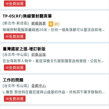
免費詢價
TP-05(RF)無線雷射翻頁筆
[新北市-新店區]
朝暘興業
無線控制電腦距離超過20米，任何一個角落都可以靈活自如地動
作您的電腦
免費詢價
臺灣國家之道-增訂新版
[台北市-中山區]
前衛出版
在台灣政界人物中，能從深層文化面對國家品格塑造、公民社會
改造、
免費詢價
工作的問題
[台北市-松山區]
首都中心
L.羅恩 賀伯特在戴尼提與山達基的作品，共有四千萬字錄製的演
講、書籍和
著作
。他有超過一億本的
著作
正
免費詢價