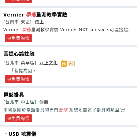
Vernier
學術
量測教學實驗
[台南市-東區]
儀上
Vernier
學術
量測教學實驗 Vernier NXT sensor，可連接超過
30多種Vernier
免費詢價
菩提心論註疏
[台北市-萬華區]
八正文化
「菩提為因，
免費詢價
電鍍掛具
[台北市-中山區]
傳勝
本書是關於電鍍掛具的專門
著作
,系統地闡述了掛具的類型ˋ形式ˋ
設
免費詢價
．USB 地震儀