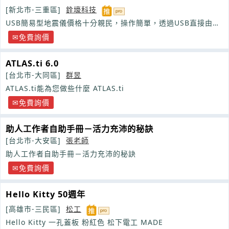
[新北市-三重區]
銓壕科技
USB簡易型地震儀價格十分親民，操作簡單，透過USB直接由電
腦供電及擷取地震數據
免費詢價
ATLAS.ti 6.0
[台北市-大同區]
群昱
ATLAS.ti能為您做些什麼 ATLAS.ti
免費詢價
助人工作者自助手冊－活力充沛的秘訣
[台北市-大安區]
張老師
助人工作者自助手冊－活力充沛的秘訣
免費詢價
Hello Kitty 50週年
[高雄市-三民區]
松工
Hello Kitty 一孔蓋板 粉紅色 松下電工 MADE