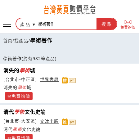
產品
搜尋
免費詢價
學術著作
首頁
/
找產品
/
學術著作
(約有982筆產品)
消失的
學術
城
[台北市-中正區]
世界書局
消失的
學術
城
免費詢價
清代
學術
文化史論
[台北市-大安區]
文津出版
清代
學術
文化史論
免費詢價