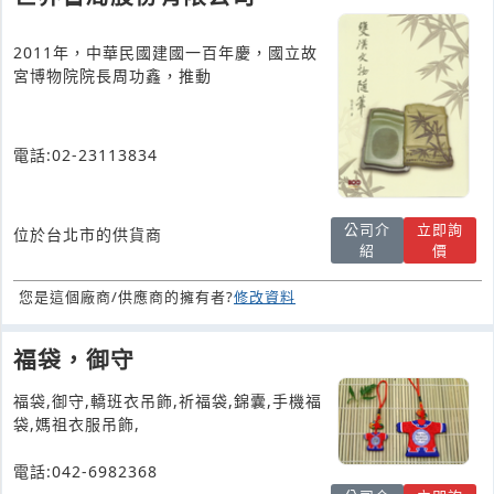
2011年，中華民國建國一百年慶，國立故
宮博物院院長周功鑫，推動
電話:02-23113834
公司介
立即詢
位於台北市的供貨商
紹
價
您是這個廠商/供應商的擁有者?
修改資料
福袋，御守
福袋,御守,轎班衣吊飾,祈福袋,錦囊,手機福
袋,媽祖衣服吊飾,
電話:042-6982368