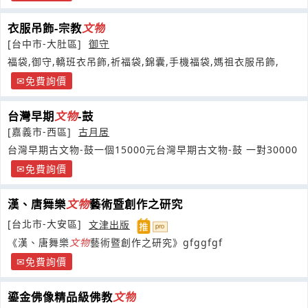
衣服吊飾-宗教
文物
[台中市-大肚區]
御守
福袋,御守,轎班衣吊飾,祈福袋,錦囊,手機福袋,媽祖衣服吊飾,
免費詢價
台灣早期
文物
-鼓
[嘉義市-西區]
古月居
台灣早期古文物-鼓一個15000元台灣早期古文物-鼓 一對30000
免費詢價
漢、唐舞樂
文物
藝術暨創作之研究
[台北市-大安區]
文津出版
《漢、唐舞樂
文物
藝術暨創作之研究》gfggfgf
免費詢價
鎏金佛像精品級佛教
文物