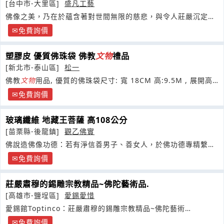
[台中市-大里區]
盛凡工藝
佛像之美，乃在於蘊含著對世間無限的慈悲，與令人莊嚴沉定不
可思議的力量
免費詢價
塑膠皮 優質佛珠袋 佛教
文物
禮品
[新北市-泰山區]
松一
佛教
文物
用品, 優質的佛珠袋尺寸: 寬 18CM 高:9.5M , 展開高:
16.4CM可客製化烙印
免費詢價
玻璃纖維 地藏王菩薩 高108公分
[苗栗縣-後龍鎮]
觀乙佛實
佛說造佛像功德：若有淨信善男子、善女人，於佛功德專精繫
念，常觀如來威德自在
免費詢價
莊嚴肅穆的錫雕宗教精品~佛陀藝術品.
[高雄市-鹽埕區]
愛錫愛惜
愛錫館Toptinco：莊嚴肅穆的錫雕宗教精品~佛陀藝術
品.FinePewterReligiousArts
免費詢價