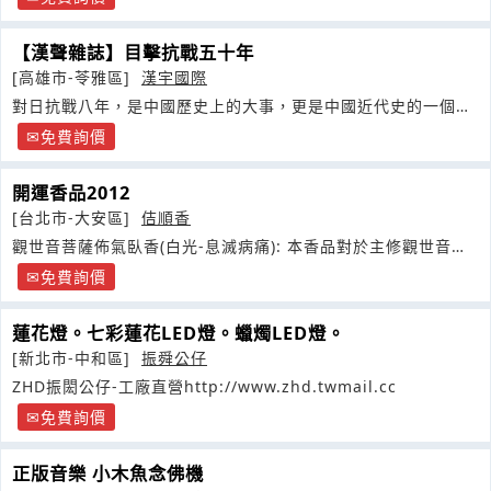
【漢聲雜誌】目擊抗戰五十年
[高雄市-苓雅區]
漢宇國際
對日抗戰八年，是中國歷史上的大事，更是中國近代史的一個重
要的轉捩點
免費詢價
開運香品2012
[台北市-大安區]
佶順香
觀世音菩薩佈氣臥香(白光-息滅病痛): 本香品對於主修觀世音菩
薩
免費詢價
蓮花燈。七彩蓮花LED燈。蠟燭LED燈。
[新北市-中和區]
振舜公仔
ZHD振閎公仔-工廠直營http://www.zhd.twmail.cc
免費詢價
正版音樂 小木魚念佛機