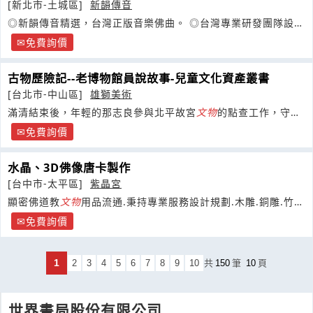
[新北市-土城區]
新韻傳音
◎新韻傳音精選，台灣正版音樂佛曲。 ◎台灣專業研發團隊設
計、監製
免費詢價
古物歷險記--老博物館員說故事-兒童文化資產叢書
[台北市-中山區]
雄獅美術
滿清結束後，年輕的那志良參與北平故宮
文物
的點查工作，守護
文物
歷經戰亂流離，一物不損地運到台灣，並且一輩子從事古物
免費詢價
研究
水晶、3D佛像唐卡製作
[台中市-太平區]
紫晶宮
顯密佛道教
文物
用品流通.秉持專業服務設計規劃.木雕.銅雕.竹
雕.佛像法器.天然礦石.水晶.孔雀石.玉雕
免費詢價
1
2
3
4
5
6
7
8
9
10
共
150
筆
10
頁
世界書局股份有限公司