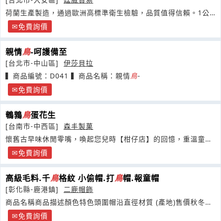
荷蘭生產製造，通過歐洲高標準衛生檢驗，品質值得信賴。1公
斤的包裝
免費詢價
親情
鳥
-呵護備至
[台北市-中山區]
伊莎貝拉
▍商品編號：D041 ▍商品名稱：親情
鳥
-
免費詢價
鵪鶉
鳥
蛋花生
[台南市-中西區]
森丰製菓
懷舊古早味休閒零嘴，喚起您兒時【柑仔店】的回憶，重溫童年
幸福滿足的滋味
免費詢價
高級毛料.千
鳥
格紋 小偷帽.打
鳥
帽.報童帽
[彰化縣-鹿港鎮]
二鹿帽飾
商品名稱商品描述顏色特色頭圍帽沿直徑材質 (產地)售價秋冬新
品/ 高級毛料.千
鳥
格紋 小偷帽.打
鳥
帽.
免費詢價