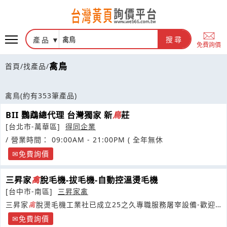
產品
搜尋
免費詢價
禽鳥
首頁
/
找產品
/
禽鳥
(約有353筆產品)
BII 鸚鵡總代理 台灣獨家 新
鳥
莊
[台北市-萬華區]
得同企業
/ 營業時間： 09:00AM - 21:00PM ( 全年無休
免費詢價
三昇家
禽
脫毛機-拔毛機-自動控溫燙毛機
[台中市-南區]
三昇家禽
三昇家
禽
脫燙毛機工業社已成立25之久專職服務屠宰設備-歡迎
現場觀看-歡迎來電洽詢
免費詢價