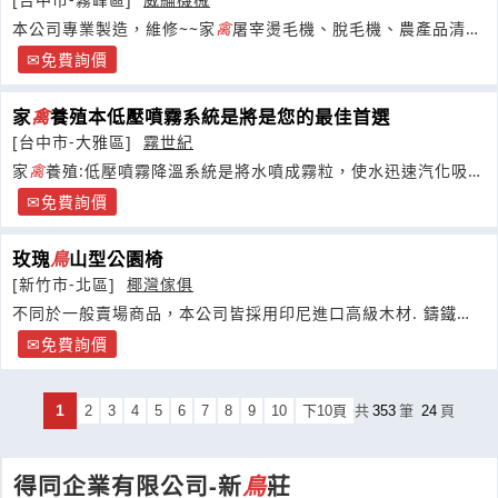
本公司專業製造，維修~~家
禽
屠宰燙毛機、脫毛機、農產品清洗
機、食品機械、塑膠製品分離機、滷味桶(新機/
免費詢價
家
禽
養殖本低壓噴霧系統是將是您的最佳首選
[台中市-大雅區]
霧世紀
家
禽
養殖:低壓噴霧降溫系統是將水噴成霧粒，使水迅速汽化吸收
豬舍內的熱量。
免費詢價
玫瑰
鳥
山型公園椅
[新竹市-北區]
椰灣傢俱
不同於一般賣場商品，本公司皆採用印尼進口高級木材. 鑄鐵腳
椅腳
免費詢價
1
2
3
4
5
6
7
8
9
10
下10頁
共
353
筆
24
頁
得同企業有限公司-新
鳥
莊