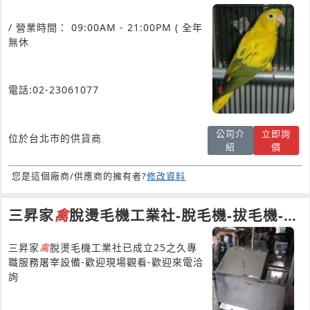
/ 營業時間： 09:00AM - 21:00PM ( 全年
無休
電話:02-23061077
公司介
立即詢
位於台北市的供貨商
紹
價
您是這個廠商/供應商的擁有者?
修改資料
三昇家
禽
脫燙毛機工業社-脫毛機-拔毛機-塑
膠脫離機
三昇家
禽
脫燙毛機工業社已成立25之久專
職服務屠宰設備-歡迎現場觀看-歡迎來電洽
詢