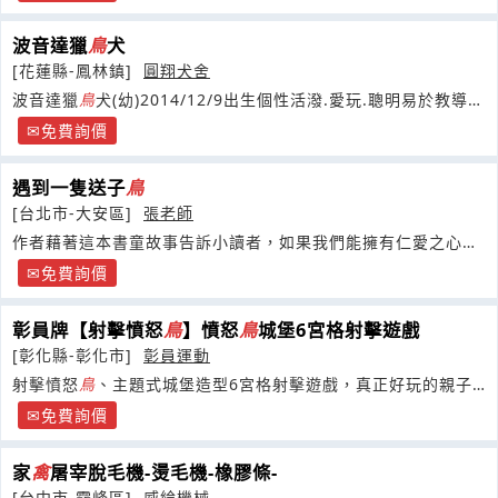
波音達獵
鳥
犬
[花蓮縣-鳳林鎮]
圓翔犬舍
波音達獵
鳥
犬(幼)2014/12/9出生個性活潑.愛玩.聰明易於教導.
與人親近.屬大型犬.短毛好整理。
免費詢價
遇到一隻送子
鳥
[台北市-大安區]
張老師
作者藉著這本書童故事告訴小讀者，如果我們能擁有仁愛之心，
可貴的善念就會時時充盈在我們的心中
免費詢價
彰員牌【射擊憤怒
鳥
】憤怒
鳥
城堡6宮格射擊遊戲
[彰化縣-彰化市]
彰員運動
射擊憤怒
鳥
、主題式城堡造型6宮格射擊遊戲，真正好玩的親子
互動歡樂競技體能遊戲趕快來體驗喔!!
免費詢價
家
禽
屠宰脫毛機-燙毛機-橡膠條-
[台中市-霧峰區]
威綸機械