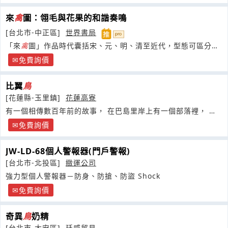
來
禽
圖：翎毛與花果的和諧奏鳴
[台北市-中正區]
世界書局
「來
禽
圖」作品時代囊括宋、元、明、清至近代，型態可區分為
「果熟來
禽
」與「鳥語花香」兩類。
免費詢價
比翼
鳥
[花蓮縣-玉里鎮]
花蓮高寮
有一個相傳數百年前的故事， 在巴島里岸上有一個部落裡， 有
一對不被族人祝福的情侶
免費詢價
JW-LD-68個人警報器(門戶警報)
[台北市-北投區]
緻運公司
強力型個人警報器－防身、防搶、防盜 Shock
免費詢價
奇異
鳥
奶精
[台北市-大安區]
廷威貿易