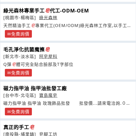
綠光森林專業手工
皂
代工-ODM-OEM
[桃園市-楊梅區]
綠光森林
天然精油手工
皂
專業代工(OEM/ODM)綠光森林工作室,以手工
皂
講師的專業製
皂
技術,及英國高階芳療師的精油調香專業
免費詢價
毛孔淨化抗菌魔擦
皂
[新北市-淡水區]
阿皂屋科
Q彈
皂
體可完全貼合臉部及T字部位
免費詢價
磁力指甲油 指甲油批發工廠
[台中市-北屯區]
寶島魔皂
磁力指甲油 指甲油 玫瑰飾品批發 批發價...請來電洽詢.０９
３２
免費詢價
真正的手工
皂
[南投縣-埔里鎮]
皂腳工坊