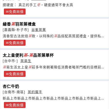
摸硬度： 真正的手工
皂
，硬度通常不會太高
免費詢價
緣香
茶
羽茶葉禮盒
[嘉義縣-朴子市]
谷峯茶業
清香型古法炭焙
茶
款，以特殊的
茶
品搭配高質感禮盒，提供私
人、公司送禮採購需求， 產品經SGS檢驗合格。
免費詢價
太上皇便利
茶
-
茶
品茶葉單杯
[台中市-]
茶易生
茶
易生活太上皇
茶
莊多年來朝著降低消費者喝茶門檻的目標前
進。
免費詢價
杏仁牛奶
[台南市-南區]
茶的魔手
新品上市新品上市新品上市新品上市新品上市新品上市新品上市
新品上市新品上市新品上市新品上市新品上市新品上市新品上市
免費詢價
新品上市新品上市新品上市新品上市新品上市新品上市新品上市