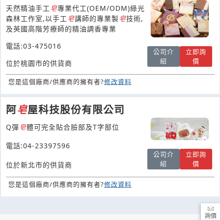
天然精油手工
皂
專業代工(OEM/ODM)綠光
森林工作室,以手工
皂
講師的專業製
皂
技術,
及英國高階芳療師的精油調香專業
電話:03-475016
公司介
立即詢
紹
價
位於桃園市的供貨商
您是這個廠商/供應商的擁有者?
修改資料
阿
皂
屋科技股份有限公司
Q彈
皂
體可完全貼合臉部及T字部位
電話:04-23397596
公司介
立即詢
紹
價
位於新北市的供貨商
您是這個廠商/供應商的擁有者?
修改資料
詢價