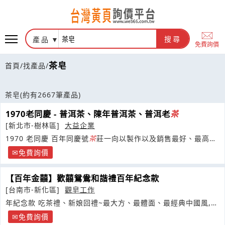
產品
搜尋
免費詢價
茶皂
首頁
/
找產品
/
茶皂
(約有2667筆產品)
1970老同慶 - 普洱茶、陳年普洱茶、普洱老
茶
[新北市-樹林區]
大益企業
1970 老同慶 百年同慶號
茶
莊一向以製作以及銷售最好、最高級
的普洱茶聞名遐邇。
免費詢價
【百年金囍】歡囍鴛鴦和諧禮百年紀念款
[台南市-新化區]
觀皂工作
年紀念款 吃茶禮、新娘回禮~最大方、最體面、最經典中國風,
長輩最愛款~ 囍事蓮蓮香
皂
100g
免費詢價