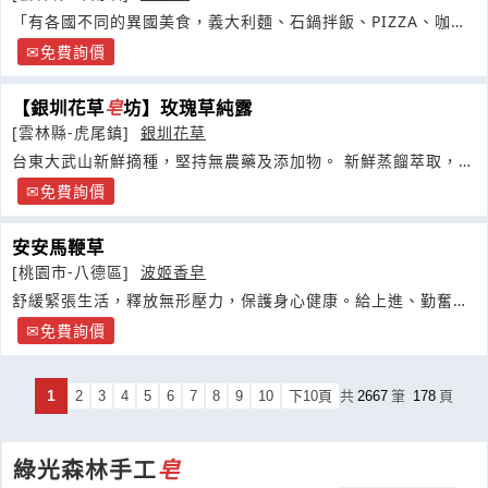
「有各國不同的異國美食，義大利麵、石鍋拌飯、PIZZA、咖哩
飯
免費詢價
【銀圳花草
皂
坊】玫瑰草純露
[雲林縣-虎尾鎮]
銀圳花草
台東大武山新鮮摘種，堅持無農藥及添加物。 新鮮蒸餾萃取，保
有植物營養與香氣
免費詢價
安安馬鞭草
[桃園市-八德區]
波姬香皂
舒緩緊張生活，釋放無形壓力，保護身心健康。給上進、勤奮、
積極的大男孩
免費詢價
1
2
3
4
5
6
7
8
9
10
下10頁
共
2667
筆
178
頁
綠光森林手工
皂