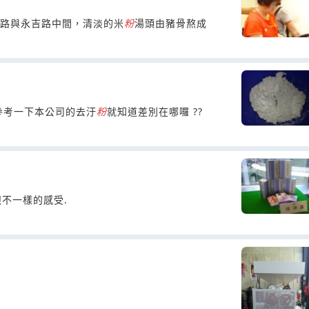
東路與永吉路中間，清淡的米
粉
湯頭由豬骨熬成
參考一下本公司的去汙
粉
就知道差別在哪囉 ??
跟不一樣的感受.