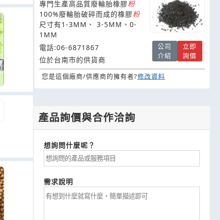
膠粒、廢輪胎處理設備、橡膠片買
專門生產高品質廢輪胎橡膠
粉
100%廢輪胎破碎而成的橡膠
粉
賣
尺寸有1-3MM、 3-5MM、0-
1MM
公司
立即
電話:06-6871867
介紹
詢價
位於台南市的供貨商
您是這個廠商/供應商的擁有者?
修改資料
產品詢價與合作洽詢
想詢問什麼呢？
需求說明