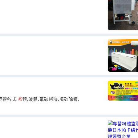
經營各式.
粉
體,液體,氟碳烤漆,噴砂除鏽.