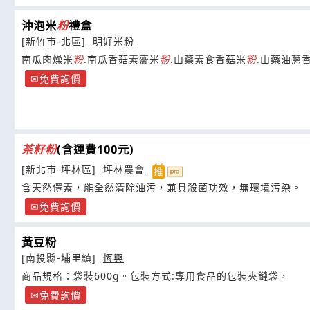
沖泡米
粉
禮盒
[新竹市-北區]
明好米粉
南瓜肉燥米
粉
.南瓜香菇素齋米
粉
.山藥素食香菇米
粉
.山藥油蔥
免費詢價
茶籽
粉
(含運費100元)
[新北市-坪林區]
坪林農會
含天然僼素，能全然清除油污，兼具殺菌功效，無環境污染。
免費詢價
黃豆粉
[南投縣-埔里鎮]
恆興
商品規格：袋裝600g。包裝方式:專用食品的包裝夾鏈袋，
免費詢價