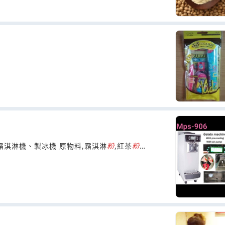
淇淋機、製冰機 原物料,霜淇淋
粉
,紅茶
粉
，