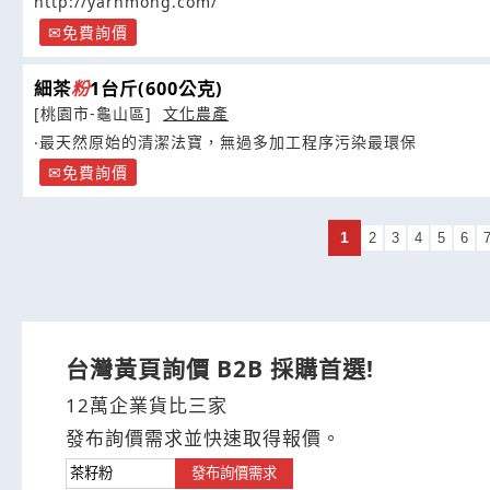
http://yarhmong.com/
免費詢價
細茶
粉
1台斤(600公克)
[桃園市-龜山區]
文化農產
‧最天然原始的清潔法寶，無過多加工程序污染最環保
免費詢價
1
2
3
4
5
6
台灣黃頁詢價 B2B 採購首選!
12萬企業貨比三家
發布詢價需求並快速取得報價。
發布詢價需求