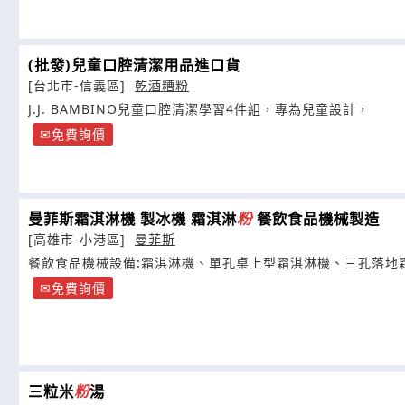
(批發)兒童口腔清潔用品進口貨
[台北市-信義區]
乾酒糟粉
J.J. BAMBINO兒童口腔清潔學習4件組，專為兒童設計，
免費詢價
曼菲斯霜淇淋機 製冰機 霜淇淋
粉
餐飲食品機械製造
[高雄市-小港區]
曼菲斯
餐飲食品機械設備:霜淇淋機、單孔桌上型霜淇淋機、三孔落地霜
抹茶
粉
免費詢價
三粒米
粉
湯