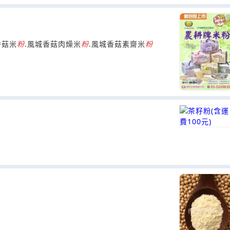
香菇米
粉
.風城香菇肉燥米
粉
.風城香菇素齋米
粉