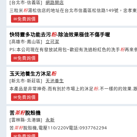
[台北市-信義區]
網路開店
三粒米
粉
湯松信店的地址在台北市信義區松信路149號，忠孝
免費詢價
快特靈多功能去污
粉
-除油效果極佳不傷手喔
[高雄市-鳳山區]
立可潔
PS:本公司現在有發放試用包~歡迎有洗過粉紅色的洗手
粉
再來
免費詢價
玉天池養生方沐足
粉
[新北市-新莊區]
天池養生
本產品是非常神奇.而有別於市場上的沐足
粉
.不一樣的的效果.
免費詢價
苦
茶籽
脫殼機
[雲林縣-北港鎮]
永新
苦
茶籽
脫殼機,電壓110/220V電話:0937762294
免費詢價