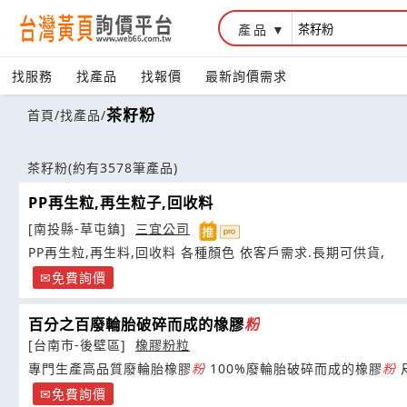
產品
找服務
找產品
找報價
最新詢價需求
茶籽粉
首頁
/
找產品
/
茶籽粉
(約有3578筆產品)
PP再生粒,再生粒子,回收料
[南投縣-草屯鎮]
三宜公司
PP再生粒,再生料,回收料 各種顏色 依客戶需求.長期可供貨,
免費詢價
百分之百廢輪胎破碎而成的橡膠
粉
[台南市-後壁區]
橡膠粉粒
專門生產高品質廢輪胎橡膠
粉
100%廢輪胎破碎而成的橡膠
粉
尺
免費詢價