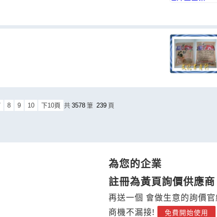
7
8
9
10
下10頁
共
3578
筆
239
頁
為您的企業
註冊為黃頁詢價供應商
再送一個 會做生意的詢價官
商機不漏接!
免費開始使用