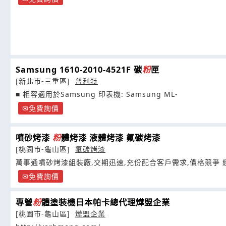
Samsung 1610-2010-4521F 碳
粉
匣
[新北市-三重區]
普利特
■ 相容適用於Samsung 印表機: Samsung ML-
免費詢價
噴砂烤漆
粉
體烤漆 液體烤漆 氟碳烤漆
[桃園市-龜山區]
氟碳烤漆
萬事通噴砂烤漆組裝廠,交期迅速,充份配合客戶需求,價格競爭 
免費詢價
專營
粉
體塗裝機日本帕卡總代理燁盟企業
[桃園市-龜山區]
燁盟企業