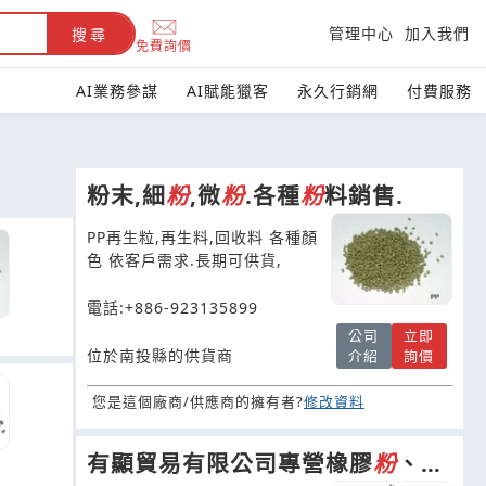
管理中心
加入我們
搜尋
免費詢價
AI業務參謀
AI賦能獵客
永久行銷網
付費服務
粉末,細
粉
,微
粉
.各種
粉
料銷售.
PP再生粒,再生料,回收料 各種顏
色 依客戶需求.長期可供貨,
電話:+886-923135899
公司
立即
位於南投縣的供貨商
介紹
詢價
您是這個廠商/供應商的擁有者?
修改資料
有顯貿易有限公司專營橡膠
粉
、橡