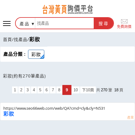
產品
搜尋
免費詢價
彩妝
首頁
/
找產品
/
產品分類 :
彩妝
彩妝
(約有270筆產品)
9
1
2
3
4
5
6
7
8
10
下10頁
共
270
筆
18
頁
https://www.seo66web.com/web/QA?cmd=cly&cly=N531
彩妝