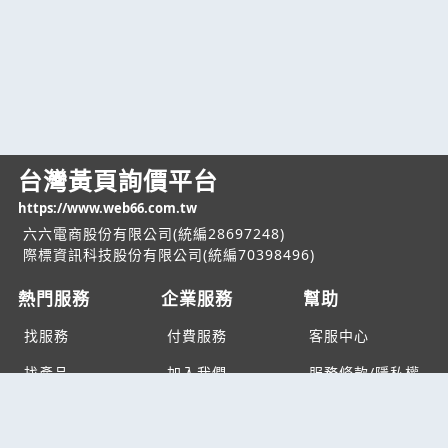
台灣黃頁詢價平台
https://www.web66.com.tw
六六電商股份有限公司(統編28697248)
際標資訊科技股份有限公司(統編70398496)
熱門服務
企業服務
幫助
找服務
付費服務
客服中心
找產品
加入我們
服務條款/隱私權
政策
產業資訊
管理中心
要報價