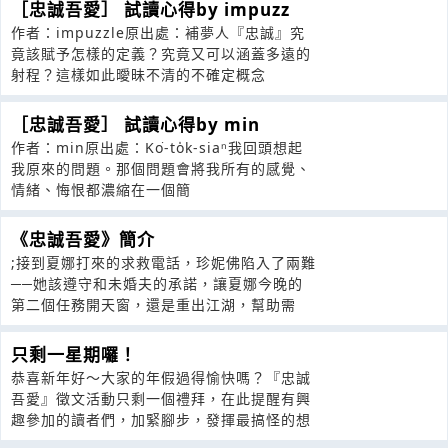
［忠誠吾愛］ 試讀心得by impuzz
作者：impuzzle原出處：補夢人『忠誠』究
竟該賦予怎樣的定義？究竟又可以涵蓋多遠的
射程？這樣如此曖昧不清的不確定概念
［忠誠吾愛］ 試讀心得by min
作者：min原出處：Ko͘-to̍k-siaⁿ我回頭想起
我原來的問題。那個問題會將我所有的感覺、
情緒、悔恨都濃縮在一個簡
《忠誠吾愛》簡介
;接到夏娜打來的求救電話，珍妮佛陷入了兩難
──她該遵守和未婚夫的承諾，讓夏娜今晚的
第二個任務開天窗，還是重出江湖，幫助需
只剩一星期囉！
恭喜新年好～大家的年假過得愉快嗎？『忠誠
吾愛』徵文活動只剩一個禮拜，在此提醒有興
趣參加的讀者們，加緊腳步，發揮最搞怪的想