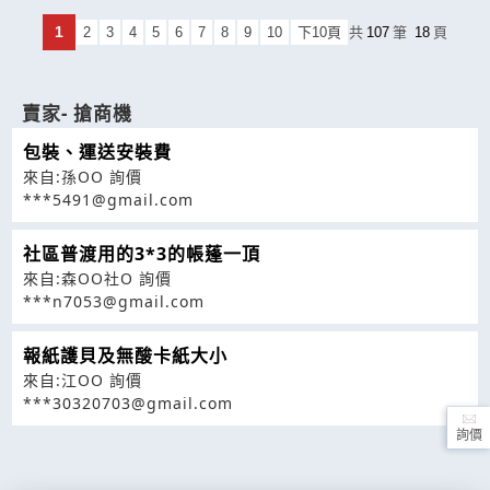
1
2
3
4
5
6
7
8
9
10
下10頁
共
107
筆
18
頁
賣家- 搶商機
包裝、運送安裝費
來自:孫OO 詢價
***5491@gmail.com
社區普渡用的3*3的帳蓬一頂
來自:森OO社O 詢價
***n7053@gmail.com
報紙護貝及無酸卡紙大小
來自:江OO 詢價
***30320703@gmail.com
詢價