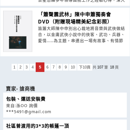
「簫聲震武林」陳中申簫獨奏會
DVD（附贈現場精美紀念彩照）
笛簫大師陳中申別出心裁地將音樂與武俠做結
合，以金庸武俠小說中的俠客、武功、兵器、
愛情……為主題，串連出一場有故事、有情節
5
1
2
3
4
6
7
8
9
10
下10頁
共
107
筆
18
頁
賣家- 搶商機
包裝、運送安裝費
來自:孫OO 詢價
***5491@gmail.com
社區普渡用的3*3的帳蓬一頂