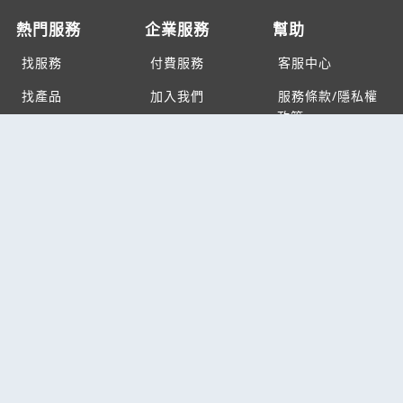
熱門服務
企業服務
幫助
找服務
付費服務
客服中心
找產品
加入我們
服務條款/隱私權
政策
產業資訊
管理中心
要報價
要詢價
聯名網站
六六工商服務網
六六工商詢價服務網
JB產品網
六六黃頁
台灣黃頁｜求報價
B2BKO
BNI夥伴引薦網