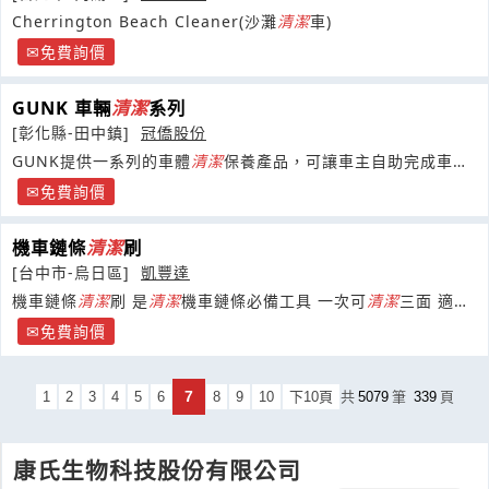
Cherrington Beach Cleaner(沙灘
清潔
車)
免費詢價
GUNK 車輛
清潔
系列
[彰化縣-田中鎮]
冠僑股份
GUNK提供一系列的車體
清潔
保養產品，可讓車主自助完成車輛
清潔
的工作，使車輛如同剛出廠一般光亮如新
免費詢價
機車鏈條
清潔
刷
[台中市-烏日區]
凱豐達
機車鏈條
清潔
刷 是
清潔
機車鏈條必備工具 一次可
清潔
三面 適用
鏈條範圍415~630 CHAIN
免費詢價
7
1
2
3
4
5
6
8
9
10
下10頁
共
5079
筆
339
頁
康氏生物科技股份有限公司