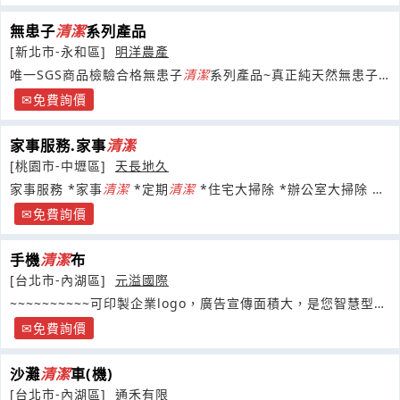
無患子
清潔
系列產品
[新北市-永和區]
明洋農產
唯一SGS商品檢驗合格無患子
清潔
系列產品~真正純天然無患子
萃取液~絕不添加(全國唯一)任何化學物質的
清潔
產品
免費詢價
家事服務.家事
清潔
[桃園市-中壢區]
天長地久
家事服務 *家事
清潔
*定期
清潔
*住宅大掃除 *辦公室大掃除 空
屋
清潔
*搬家
清潔
*裝璜後細部
清潔
免費詢價
手機
清潔
布
[台北市-內湖區]
元溢國際
~~~~~~~~~~可印製企業logo，廣告宣傳面積大，是您智慧型手
機最佳附屬品
免費詢價
沙灘
清潔
車(機)
[台北市-內湖區]
通禾有限