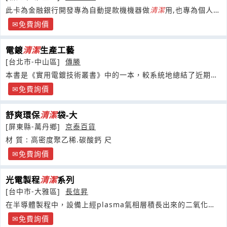
此卡為金融銀行開發專為自動提款機機器做
清潔
用,也專為個人報
稅專用讀卡機做
清潔
用.適用於醫院讀卡機,個人
免費詢價
電鍍
清潔
生產工藝
[台北市-中山區]
傳勝
本書是《實用電鍍技術叢書》中的一本，較系統地總結了近期我
國
清潔
生產工藝與技術取得的成果與經驗。
免費詢價
舒爽環保
清潔
袋-大
[屏東縣-萬丹鄉]
京泰百貨
材 質 : 高密度聚乙稀.碳酸鈣 尺
免費詢價
光電製程
清潔
系列
[台中市-大雅區]
長信昇
在半導體製程中，設備上經plasma氣相層積長出來的二氧化矽
及氮化矽薄膜
免費詢價