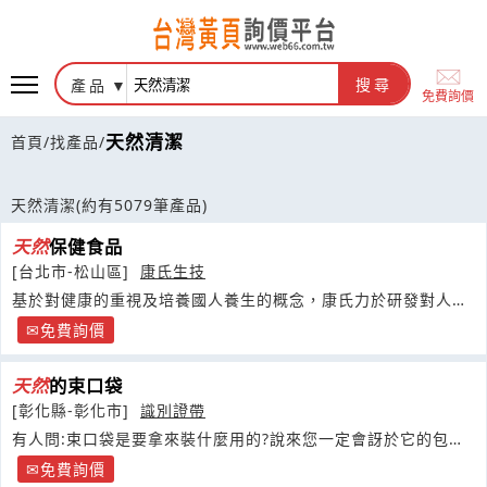
產品
搜尋
免費詢價
天然清潔
首頁
/
找產品
/
天然清潔
(約有5079筆產品)
天然
保健食品
[台北市-松山區]
康氏生技
基於對健康的重視及培養國人養生的概念，康氏力於研發對人體
無負擔的
天然
保健食品，造福更多消費者！
免費詢價
天然
的束口袋
[彰化縣-彰化市]
識別證帶
有人問:束口袋是要拿來裝什麼用的?說來您一定會訝於它的包羅
萬象
免費詢價