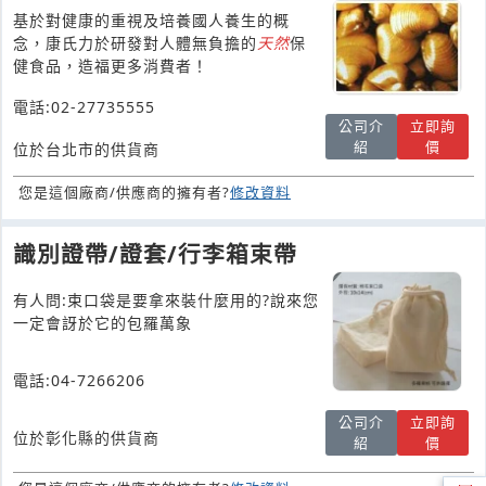
基於對健康的重視及培養國人養生的概
念，康氏力於研發對人體無負擔的
天然
保
健食品，造福更多消費者！
電話:02-27735555
公司介
立即詢
紹
價
位於台北市的供貨商
您是這個廠商/供應商的擁有者?
修改資料
識別證帶/證套/行李箱束帶
有人問:束口袋是要拿來裝什麼用的?說來您
一定會訝於它的包羅萬象
電話:04-7266206
公司介
立即詢
位於彰化縣的供貨商
紹
價