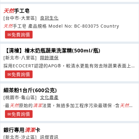
天然
手工皂
[台中市-大里區]
良冠生化
天然
手工皂 產品規格 Model No: BC-803075 Country
免費詢價
【清檜】檜木奶瓶蔬果洗潔精(500ml/瓶)
[新北市-八里區]
翔鈴環保
採用ECOCERT認證的APG®，較清水更能有效去除蔬果表面上
的農藥與化學殘留物
免費詢價
細茶粉1台斤(600公克)
[桃園市-龜山區]
文化農產
‧最
天然
原始的
清潔
法寶，無過多加工程序污染最環保 ‧含
天然
植
物皂素，輕鬆去除油污 ‧
免費詢價
銀行專用
清潔
卡
[新北市-汐止區]
訊傑資訊