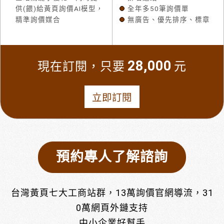
供(餵)給黃頁詢價AI模型，
全年多50筆詢價單
精準詢價媒合
無廣告、優先排序、標章
28,000
現在訂閱，只要
元
立即訂閱
預約專人了解諮詢
台灣黃頁七大工商站群，13萬詢價官網導流，31
0萬網頁外鏈支持
中小企業好幫手