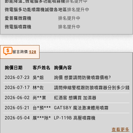
節能降溫_微電腦多功能噴霧機
排名提升中
微電腦多功能噴霧機誠徵各地區
排名提升中
愛普羅微霧機
排名提升中
微電腦噴霧機
排名提升中
留言詢價:
528
詢價日期
客戶姓名
詢價內容
2026-07-23
吳*姐
詢價 想要請問防黴噴霧價格?
2026-07-17
林*佐
請問伸縮警棍跟防狼噴霧器分別多少錢
2026-06-02
尚**業
紅酒窖 想購買 加濕器
2026-05-21
台*預***
GATSBY 魔法激凍體用噴霧
2026-05-04
展***除*
LP-119B 高壓噴霧機
查看更多