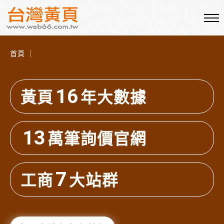
首頁 ｜
16
黃頁
年大數據
13
萬筆詢價官網
7
工商
大站群