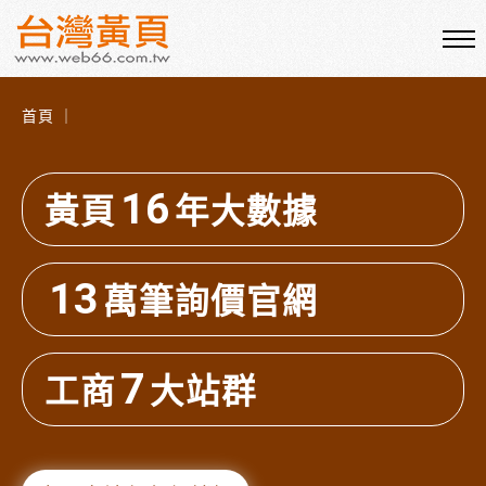
首頁 ｜
16
黃頁
年大數據
13
萬筆詢價官網
7
工商
大站群