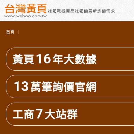
找服務
找產品
找報價
最新詢價需求
首頁 ｜
16
黃頁
年大數據
13
萬筆詢價官網
7
工商
大站群