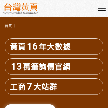
首頁 ｜
16
黃頁
年大數據
13
萬筆詢價官網
7
工商
大站群