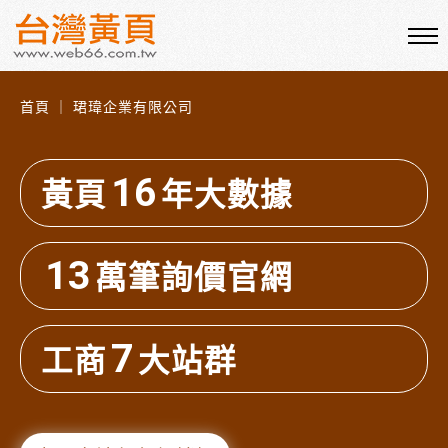
首頁 ｜ 珺瑋企業有限公司
16
黃頁
年大數據
13
萬筆詢價官網
7
工商
大站群