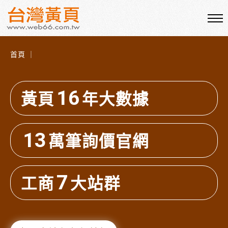
首頁 ｜
16
黃頁
年大數據
13
萬筆詢價官網
7
工商
大站群