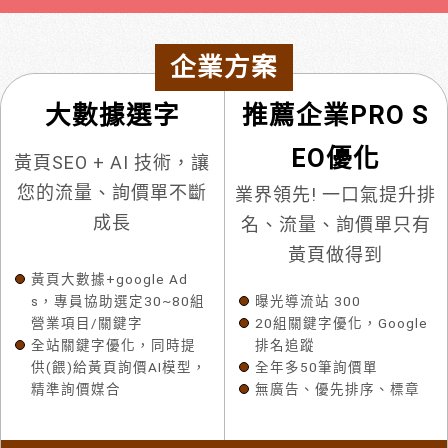
企業方案
大數據選字
推薦企業PRO S
EO優化
黃頁SEO + AI 技術，讓
您的流量、詢價單不斷
業界領先! 一口氣提升排
成長
名、流量、詢價單只有
黃頁做得到
黃頁大數據+google Ad
s，專員協助選定30~80組
曝光導流站 300
營業項目/關鍵字
20組關鍵字優化，Google
全站關鍵字優化，同時提
排名追蹤
供(餵)給黃頁詢價AI模型，
全年多50筆詢價單
精準詢價媒合
無廣告、優先排序、標章