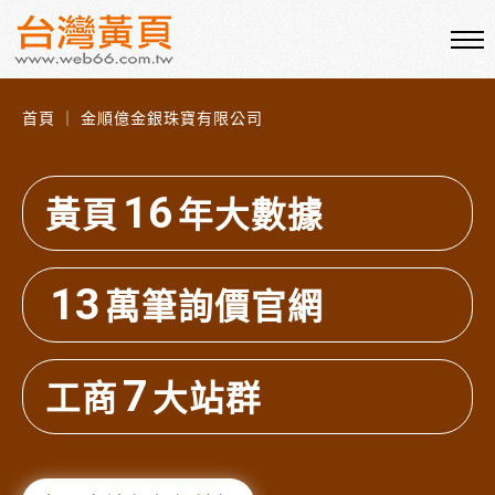
首頁 ｜ 金順億金銀珠寶有限公司
16
黃頁
年大數據
13
萬筆詢價官網
7
工商
大站群