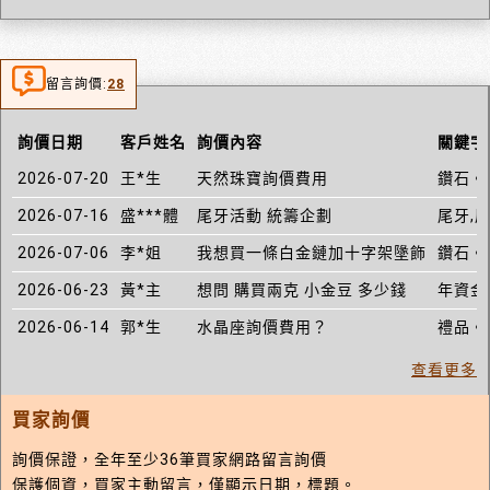
留言詢價:
28
詢價日期
客戶姓名
詢價內容
關鍵字
2026-07-20
王*生
天然珠寶詢價費用
鑽石。
2026-07-16
盛***體
尾牙活動 統籌企劃
尾牙,
2026-07-06
李*姐
我想買一條白金鏈加十字架墬飾
鑽石。
2026-06-23
黃*主
想問 購買兩克 小金豆 多少錢
年資金
2026-06-14
郭*生
水晶座詢價費用？
禮品。
查看更多
買家詢價
詢價保證，全年至少36筆買家網路留言詢價
保護個資，買家主動留言，僅顯示日期，標題。