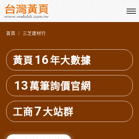
首頁 ｜ 三芝建材行
16
黃頁
年大數據
13
萬筆詢價官網
7
工商
大站群