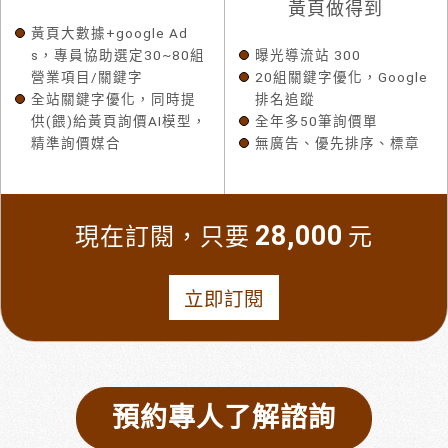
黃頁做得到
黃頁大數據+google Ad
s，專員協助選定30~80組
曝光導流站 300
營業項目/關鍵字
20組關鍵字優化，Google
全站關鍵字優化，同時提
排名追蹤
供(餵)給黃頁詢價AI模型，
全年多50筆詢價單
精準詢價媒合
無廣告、優先排序、標章
28,000
現在訂閱，只要
元
立即訂閱
預約專人了解諮詢