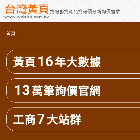
找服務
找產品
找報價
最新詢價需求
首頁 ｜
16
黃頁
年大數據
13
萬筆詢價官網
7
工商
大站群