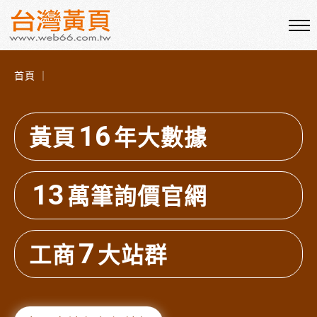
首頁 ｜
16
黃頁
年大數據
13
萬筆詢價官網
7
工商
大站群