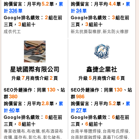
5.2
4.4
詢價留言：月平均
單，
累
詢價留言：月平均
單，
累
336
34
計
單
計
單
2
3
Google排名績效：
組在前
Google排名績效：
組在前
3
3
三頁，
組前十
三頁，
組前十
成衣代工
新北抗撕裂橡膠,新北防火橡膠
星琥國際有限公司
鑫捷企業社
7
2
5
6
升級
月
商情介紹
頁
升級
月
商情介紹
頁
130
130
SEO外鏈操作：同業
、站
SEO外鏈操作：同業
、站
380
986
群
群
2.8
5.2
詢價留言：月平均
單，
累
詢價留言：月平均
單，
累
40
27
計
單
計
單
8
6
Google排名績效：
組在前
Google排名績效：
組在前
8
6
三頁，
組前十
三頁，
組前十
專業收購布,布收購,帆布酒袋布
台南半導體焊接,台南哈氏焊接,
收購,庫存布,彰化布,彰化破布,
台南耐腐蝕焊接,嘉義TIG焊接,