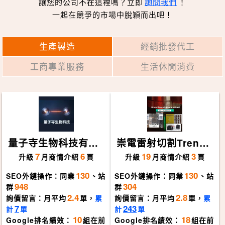
讓您的公司不在這裡嗎？立即
詢問我們
！
一起在競爭的市場中脫穎而出吧！
生產製造
經銷批發代工
工商專業服務
生活休閒消費
量子寺生物科技有限
崇電雷射切割TrendL
公司
aser
7
6
19
3
升級
月
商情介紹
頁
升級
月
商情介紹
頁
130
130
SEO外鏈操作：同業
、站
SEO外鏈操作：同業
、站
948
304
群
群
2.4
2.8
詢價留言：月平均
單，
累
詢價留言：月平均
單，
累
7
243
計
單
計
單
10
18
Google排名績效：
組在前
Google排名績效：
組在前