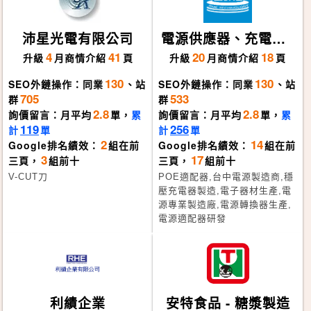
沛星光電有限公司
電源供應器、充電器
製造－吉密科技
4
41
20
18
升級
月
商情介紹
頁
升級
月
商情介紹
頁
130
130
SEO外鏈操作：同業
、站
SEO外鏈操作：同業
、站
705
533
群
群
2.8
2.8
詢價留言：月平均
單，
累
詢價留言：月平均
單，
累
119
256
計
單
計
單
2
14
Google排名績效：
組在前
Google排名績效：
組在前
3
17
三頁，
組前十
三頁，
組前十
V-CUT刀
POE適配器,台中電源製造商,穩
壓充電器製造,電子器材生產,電
源專業製造廠,電源轉換器生產,
電源適配器研發
利績企業
安特食品 - 糖漿製造