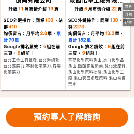
億岡有限公司
政鎰化學工廠有限公
司
案例
11
19
6
22
升級
月
商情介紹
頁
升級
月
商情介紹
頁
升級
130
130
SEO外鏈操作：同業
、站
SEO外鏈操作：同業
、站
諮詢
410
2273
群
群
2.8
13.2
詢價留言：月平均
單，
累
詢價留言：月平均
單，
70
182
計
單
累計
單
6
9
Google排名績效：
組在前
Google排名績效：
組在前
8
9
三頁，
組前十
三頁，
組前十
台北五金工具批發,台北海綿輪,
基礎化學原料龜山,進口化學品
台北滾磨刀,客制化滾磨刀,客製
龜山,醋酸銅製造商,鈍化液原料,
化滾磨刀
龜山化學原料批發,龜山化學工
廠,龜山表面處理原料,龜山電鍍
藥水
預約專人了解諮詢