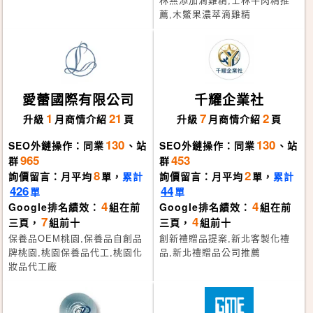
林無添加滴雞精,士林牛肉精推
薦,木鱉果濃萃滴雞精
愛蕾國際有限公司
千耀企業社
1
21
7
2
升級
月
商情介紹
頁
升級
月
商情介紹
頁
130
130
SEO外鏈操作：同業
、站
SEO外鏈操作：同業
、站
965
453
群
群
8
2
詢價留言：月平均
單，
累計
詢價留言：月平均
單，
累計
426
44
單
單
4
4
Google排名績效：
組在前
Google排名績效：
組在前
7
4
三頁，
組前十
三頁，
組前十
保養品OEM桃園,保養品自創品
創新禮贈品提案,新北客製化禮
牌桃園,桃園保養品代工,桃園化
品,新北禮贈品公司推薦
妝品代工廠