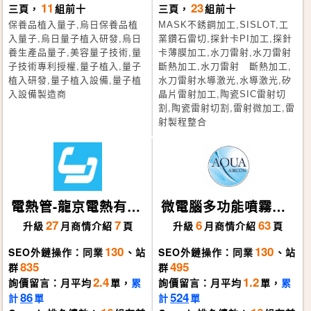
11
23
三頁，
組前十
三頁，
組前十
保養品植入量子,烏日保養品植
MASK不銹鋼加工,SISLOT,工
入量子,烏日量子植入研發,烏日
業鑽石雷切,探針卡PI加工,探針
養生產品量子,美容量子技術,量
卡薄膜加工,水刀雷射,水刀雷射
子技術專利授權,量子植入,量子
斷熱加工,水刀雷射 斷熱加工,
植入研發,量子植入設備,量子植
水刀雷射水導激光,水導激光,矽
入設備製造商
晶片雷射加工,陶瓷SIC雷射切
割,陶瓷雷射切割,雷射微加工,雷
射製程整合
電熱管-龍京電熱有限
微電腦多功能噴霧機
公司
(微霧機、造霧機、人
27
7
6
63
升級
月
商情介紹
頁
升級
月
商情介紹
頁
造霧、水霧機)上億國
130
130
SEO外鏈操作：同業
、站
SEO外鏈操作：同業
、站
際資源開發
835
495
群
群
2.4
1.2
詢價留言：月平均
單，
累
詢價留言：月平均
單，
累
86
524
計
單
計
單