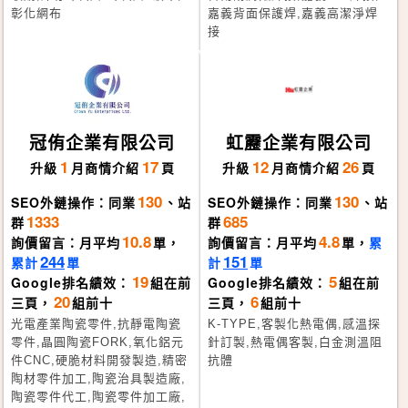
彰化網布
嘉義背面保護焊,嘉義高潔淨焊
接
冠侑企業有限公司
虹靂企業有限公司
1
17
12
26
升級
月
商情介紹
頁
升級
月
商情介紹
頁
130
130
SEO外鏈操作：同業
、站
SEO外鏈操作：同業
、站
1333
685
群
群
10.8
4.8
詢價留言：月平均
單，
詢價留言：月平均
單，
累
244
151
累計
單
計
單
19
5
Google排名績效：
組在前
Google排名績效：
組在前
20
6
三頁，
組前十
三頁，
組前十
光電產業陶瓷零件,抗靜電陶瓷
K-TYPE,客製化熱電偶,感溫探
零件,晶圓陶瓷FORK,氧化鋁元
針訂製,熱電偶客製,白金測溫阻
件CNC,硬脆材料開發製造,精密
抗體
陶材零件加工,陶瓷治具製造廠,
陶瓷零件代工,陶瓷零件加工廠,