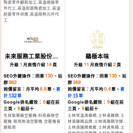
陶瓷零件翻新加工,高溫絕緣零
件代工,高溫耐磨陶瓷加工,高溫
耐磨零件供應,高溫隔熱元件代
工
未來服務工業股份有
鷄極本味
限公司
1
14
11
2
升級
月
商情介紹
頁
升級
月
商情介紹
頁
130
130
SEO外鏈操作：同業
、站
SEO外鏈操作：同業
、站
982
369
群
群
8.8
0.4
詢價留言：月平均
單，
累
詢價留言：月平均
單，
累
132
15
計
單
計
單
6
9
Google排名績效：
組在前
Google排名績效：
組在前
8
9
三頁，
組前十
三頁，
組前十
生技製藥廠空壓機,科技廠辦空
士林常溫滴雞精,士林滴雞精,士
壓機,租用無油空壓機,空壓機長
林滴雞精品牌,士林滴雞精孕婦,
期租用
士林滴雞精推薦,士林滴魚精,士