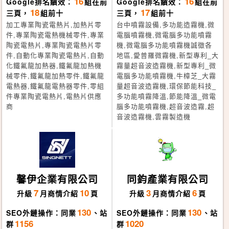
16
16
Google排名績效：
組在前
Google排名績效：
組在前
18
17
三頁，
組前十
三頁，
組前十
加工專業陶瓷電熱片,加熱片零
台中噴霧設備,多功能造霧機,微
件,專業陶瓷電熱機械零件,專業
電腦噴霧機,微電腦多功能噴霧
陶瓷電熱片,專業陶瓷電熱片零
機,微電腦多功能噴霧機誠徵各
件,自動化專業陶瓷電熱片,自動
地區,愛普羅微霧機,新型專利_大
化鐵氟龍加熱器,鐵氟龍加熱機
霧量超音波造霧機,新型專利_微
械零件,鐵氟龍加熱零件,鐵氟龍
電腦多功能噴霧機,牛樟芝_大霧
電熱器,鐵氟龍電熱器零件,零組
量超音波造霧機,環保節能科技_
件專業陶瓷電熱片,電熱片供應
多功能噴霧降溫,節能降溫_微電
商
腦多功能噴霧機,超音波造霧,超
音波造霧機,雲霧製造機
馨伊企業有限公司
同鈞產業有限公司
7
10
3
6
升級
月
商情介紹
頁
升級
月
商情介紹
頁
130
130
SEO外鏈操作：同業
、站
SEO外鏈操作：同業
、站
1156
1020
群
群