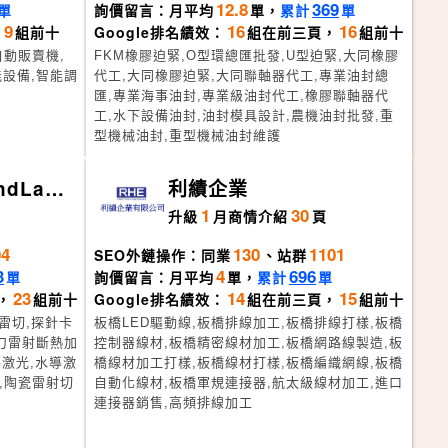
12.8
369
單
詢價留言：月平均
單，
累計
單
9
16
16
，
組前十
Google排名績效：
組在前三頁，
組前十
自動販賣機,
FKM橡膠迫緊,O型環總匯批發,U型迫緊,大同橡膠
能設備,智能調
代工,大同橡膠迫緊,大同聯軸器代工,專業油封總
匯,專業海事油封,專業級油封代工,橡膠聯軸器代
工,水下設備油封,油封模具設計,農機油封批發,重
型機械油封,重型機械油封維護
dLase
利績企業
1
30
頁
升級
月
商情介紹
頁
04
130
1101
SEO外鏈操作：同業
、站群
3
4
696
單
詢價留言：月平均
單，
累計
單
23
14
15
，
組前十
Google排名績效：
組在前三頁，
組前十
石雷切,探針卡
板橋LED驅動線,板橋排線加工,板橋排線打樣,板橋
水刀雷射斷熱加
控制器線材,板橋精密線材加工,板橋網路線製造,板
激光,水導激
橋線材加工打樣,板橋線材打樣,板橋編織網線,板橋
割,陶瓷雷射切
自動化線材,板橋軍規連接器,航太級線材加工,進口
連接器銷售,高頻排線加工