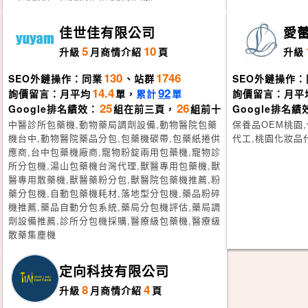
佳世佳有限公司
愛
5
10
升級
月
商情介紹
頁
升級
130
1746
SEO外鏈操作：同業
、站群
SEO外鏈操作：
14.4
92
詢價留言：月平均
單，
累計
單
詢價留言：月平
25
26
Google排名績效：
組在前三頁，
組前十
Google排名績
中醫診所包藥機,動物藥局調劑設備,動物醫院包藥
保養品OEM桃園
機台中,動物醫院藥品分包,包藥機碳帶,包藥紙捲供
代工,桃園化妝品
應商,台中包藥機廠商,寵物粉錠兩用包藥機,寵物診
所分包機,湯山包藥機台灣代理,獸醫專用包藥機,獸
醫專用散藥機,獸醫藥粉分包,獸醫院包藥機推薦,粉
藥分包機,自動包藥機耗材,落地型分包機,藥品粉碎
機推薦,藥品自動分包系統,藥局分包機評估,藥局調
劑設備推薦,診所分包機採購,醫療級包藥機,醫療級
散藥集塵機
定向科技有限公司
8
4
升級
月
商情介紹
頁