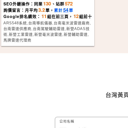
130
572
SEO外鏈操作：同業
、站群
3.2
54
詢價留言：月平均
單，
累計
單
11
12
Google排名績效：
組在前三頁，
組前十
ARS548系統,台南導航儀器,台南毫米波雷達廠商,
台南雷達供應商,台南駕駛輔助雷達,新營ADAS技
術,新營工業雷達,新營毫米波雷達,新營輔助雷達,
馬牌雷達代理商
台灣黃頁
公司名稱