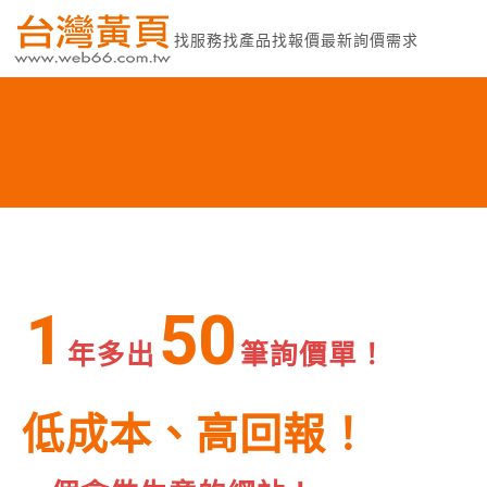
找服務
找產品
找報價
最新詢價需求
1
50
年多出
筆詢價單！
低成本、高回報！