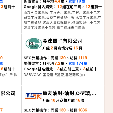
4.4
19
單
詢價留言：月平均
單，
累計
單
3
12
12
，
組前十
Google排名績效：
組在前三頁，
組前十
南部五金螺絲廠,工程專用螺絲,工程用螺絲小包裝,
弱電工程螺絲,板模工程螺絲供應,水電工程螺絲,空
調工程螺絲,螺絲大量採購優惠,螺絲客製化小包裝,
裝潢工程螺絲小包裝,鐵工鋼構專用螺絲
司
金淶電子有限公司
2
16
升級
月
商情介紹
頁
80
130
1119
SEO外鏈操作：同業
、站群
7.2
174
單
詢價留言：月平均
單，
累計
單
8
3
3
，
組前十
Google排名績效：
組在前三頁，
組前十
庫存布,彰化
DSBVGAC,基隆連接器廠,基隆配線加工
有限公司
重友油封-油封,O型環,橡
膠迫緊,U型迫緊,機械軸封
10
16
升級
月
商情介紹
頁
27
130
1836
SEO外鏈操作：同業
、站群