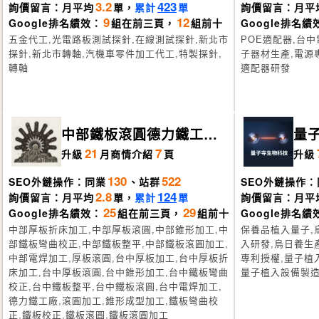
3.2
423
詢價留言：月平均
單，
累計
單
詢價留言：月平
9
12
Google排名績效：
組在前三頁，
組前十
Google排名績
五金代工,光電路板測試探針,在線測試探針,新北市
POE適配器,台
探針,新北市轉軸,汽機車零件加工代工,特製探針,
子器材生產,電源
轉軸
適配器研發
中部鐵板滾圓德力鐵工廠
量
台中豐原
21
7
升級
月
商情介紹
頁
升級
130
522
SEO外鏈操作：同業
、站群
SEO外鏈操作：
2.8
124
詢價留言：月平均
單，
累計
單
詢價留言：月平
25
29
Google排名績效：
組在前三頁，
組前十
Google排名績
中部厚板折床加工,中部厚板滾圓,中部錐形加工,中
保養品植入量子,
部鐵板彎曲校正,中部鐵板整平,中部鐵板滾圓加工,
入研發,烏日養生
中部電焊加工,厚板滾圓,台中厚板加工,台中厚板折
專利授權,量子植
床加工,台中厚板滾圓,台中錐形加工,台中鐵板彎曲
量子植入設備製
校正,台中鐵板整平,台中鐵板滾圓,台中電焊加工,
德力鐵工廠,滾圓加工,錐形成型加工,鐵板彎曲校
正,鐵板校正,鐵板滾圓,鐵板滾圓加工