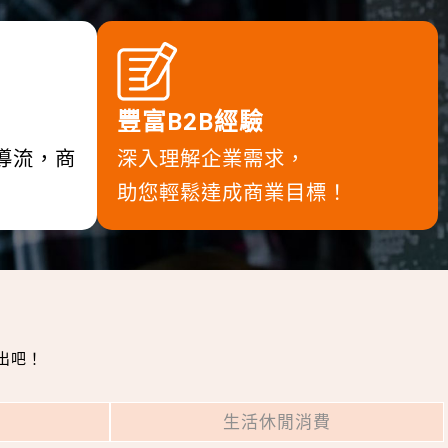
豐富B2B經驗
光導流，商
深入理解企業需求，
助您輕鬆達成商業目標！
出吧！
生活休閒消費