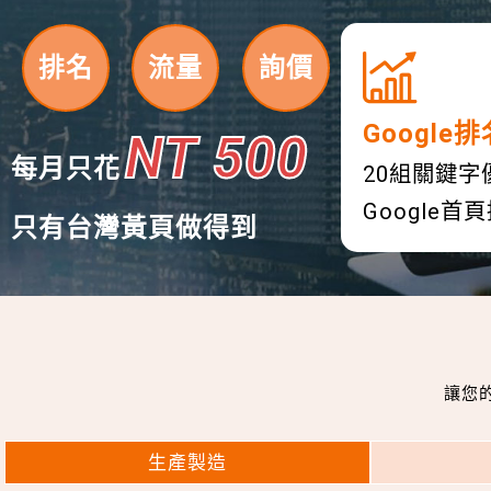
排名
流量
詢價
Google排
NT 500
每月只花
20組關鍵字
Google
只有台灣黃頁做得到
讓您
生產製造