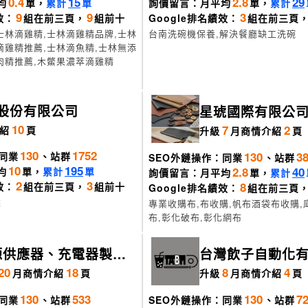
0.4
15
2.8
29
均
單，
累計
單
詢價留言：月平均
單，
累計
9
9
3
效：
組在前三頁，
組前十
Google排名績效：
組在前三頁
士林滴雞精,士林滴雞精品牌,士林
台南洗碗機保養,解決餐廳缺工洗碗
滴雞精推薦,士林滴魚精,士林無添
肉精推薦,木鱉果濃萃滴雞精
股份有限公司
星琥國際有限公
10
7
2
紹
頁
升級
月
商情介紹
頁
130
1752
130
3
同業
、站群
SEO外鏈操作：同業
、站群
10
195
2.8
40
均
單，
累計
單
詢價留言：月平均
單，
累計
2
3
8
效：
組在前三頁，
組前十
Google排名績效：
組在前三頁
雄
專業收購布,布收購,帆布酒袋布收購,
布,彰化破布,彰化網布
源供應器、充電器製造
台灣飲子自動化
吉密科技
20
18
8
4
月
商情介紹
頁
升級
月
商情介紹
頁
130
533
130
7
同業
、站群
SEO外鏈操作：同業
、站群