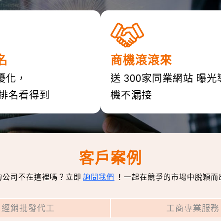
名
商機滾滾來
優化，
送 300家同業網站 曝
首頁排名看得到
機不漏接
客戶案例
的公司不在這裡嗎？立即
詢問我們
！
一起在競爭的市場中脫穎而
經銷批發代工
工商專業服務