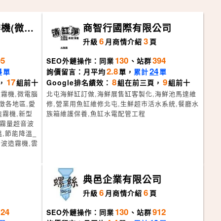
機(微霧
商智行國際有限公司
造霧、水
6
3
頁
升級
月
商情介紹
頁
源開發
95
130
394
SEO外鏈操作：同業
、站群
4
2.8
24
單
詢價留言：月平均
單，
累計
單
17
8
9
，
組前十
Google排名績效：
組在前三頁，
組前十
霧機,微電腦
北屯海鮮缸訂做,海鮮展售缸客製化,海鮮池馬達維
徵各地區,愛
修,營業用魚缸維修北屯,生鮮超市活水系統,餐廳水
造霧機,新型
族箱維護保養,魚缸水電配管工程
大霧量超音波
,節能降溫_
波造霧機,雲
典邑企業有限公司
6
6
升級
月
商情介紹
頁
124
130
912
SEO外鏈操作：同業
、站群