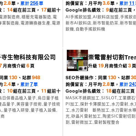
2.8
256
3.6
11
均
單，
累計
單
詢價留言：月平均
單，
累計
14
17
9
效：
組在前三頁，
組前十
Google排名績效：
組在前三頁
中電源製造商,穩壓充電器製造,電
AI手搖飲加盟,AI飲料店加盟,手搖飲
專業製造廠,電源轉換器生產,電源
新市AI飲料店,新市智能奶茶,新市智
飲機,自動手搖飲料機
子寺生物科技有限公司
崇電雷射切割Tren
r
7
6
19
3
月
商情介紹
頁
升級
月
商情介紹
130
948
130
3
同業
、站群
SEO外鏈操作：同業
、站群
2.4
7
2.8
24
均
單，
累計
單
詢價留言：月平均
單，
累計
10
11
18
效：
組在前三頁，
組前十
Google排名績效：
組在前三頁
烏日保養品植入量子,烏日量子植
MASK不銹鋼加工,SISLOT,工業鑽
產品量子,美容量子技術,量子技術
PI加工,探針卡薄膜加工,水刀雷射,
入,量子植入研發,量子植入設備,
工,水刀雷射 斷熱加工,水刀雷射水導
造商
光,矽晶片雷射加工,陶瓷SIC雷射切
割,雷射微加工,雷射製程整合