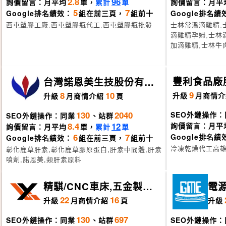
2.8
96
詢價留言：月平均
單，
累計
單
詢價留言：月平
5
7
Google排名績效：
組在前三頁，
組前十
Google排名績
西屯塑膠工廠,西屯塑膠瓶代工,西屯塑膠瓶批發
士林常溫滴雞精,
滴雞精孕婦,士林
加滴雞精,士林牛
豐利食品廠
台灣諾恩美生技股份有限
公司
9
8
10
升級
月
商情介
升級
月
商情介紹
頁
130
2040
SEO外鏈操作：
SEO外鏈操作：同業
、站群
8.4
12
詢價留言：月平
詢價留言：月平均
單，
累計
單
6
7
Google排名績
Google排名績效：
組在前三頁，
組前十
冷凍乾燥代工高
彰化鹿草肝素,彰化鹿草膠原蛋白,肝素中間體,肝素
噴劑,諾恩美,類肝素原料
精騏/CNC車床,五金製品
電
代工
－
22
16
升級
月
商情介紹
頁
升級
130
697
SEO外鏈操作：同業
、站群
SEO外鏈操作：