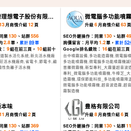
灣理想電子股份有限公
微電腦多功能噴霧
機、造霧機、人
13
12
6
63
月
商情介紹
頁
升級
月
商情介紹
霧機)上億國際資
130
556
130
4
同業
、站群
SEO外鏈操作：同業
、站群
2.8
89
1.2
52
均
單，
累計
單
詢價留言：月平均
單，
累計
9
10
16
效：
組在前三頁，
組前十
Google排名績效：
組在前三頁
,十道製水活化系統,新北活水機廠
台中噴霧設備,多功能造霧機,微電腦噴
莊活水機廠商,省電卡,節電卡,鹼
多功能噴霧機,微電腦多功能噴霧機誠
鹼性負離子活水機
普羅微霧機,新型專利_大霧量超音波
專利_微電腦多功能噴霧機,牛樟芝_
造霧機,環保節能科技_多功能噴霧降溫
微電腦多功能噴霧機,超音波造霧,超音
霧製造機
極本味
豊格有限公司
11
2
8
6
月
商情介紹
頁
升級
月
商情介紹
頁
130
369
130
1
同業
、站群
SEO外鏈操作：同業
、站群