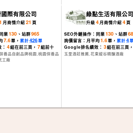
蕾國際有限公司
綠點生活有限公
1
21
4
4
月
商情介紹
頁
升級
月
商情介紹
頁
130
965
130
6
同業
、站群
SEO外鏈操作：同業
、站群
7.6
426
1.6
4
均
單，
累計
單
詢價留言：月平均
單，
累計
4
7
3
效：
組在前三頁，
組前十
Google排名績效：
組在前三頁
,保養品自創品牌桃園,桃園保養品
玉里酒莊推薦,花東縱谷精釀酒廠
代工廠