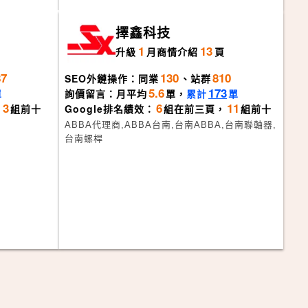
司
擇鑫科技
1
13
升級
月
商情介紹
頁
87
130
810
SEO外鏈操作：同業
、站群
5.6
173
單
詢價留言：月平均
單，
累計
單
3
6
11
，
組前十
Google排名績效：
組在前三頁，
組前十
ABBA代理商,ABBA台南,台南ABBA,台南聯軸器,
台南螺桿