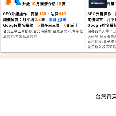
10
19
升級
月
商情介紹
頁
升級
130
410
SEO外鏈操作：同業
、站群
SEO外鏈操作：
2.8
70
詢價留言：月平均
單，
累計
單
詢價留言：月平
6
8
Google排名績效：
組在前三頁，
組前十
Google排名績
台北五金工具批發,台北海綿輪,台北滾磨刀,客制化
保養品植入量子,
滾磨刀,客製化滾磨刀
入研發,烏日養生
專利授權,量子植
量子植入設備製
台灣黃頁