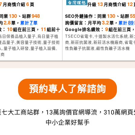
司
7
6
13
12
月
商情介紹
頁
升級
月
商情介紹
130
948
130
5
同業
、站群
SEO外鏈操作：同業
、站群
2.8
7
3.2
89
均
單，
累計
單
詢價留言：月平均
單，
累計
10
11
9
效：
組在前三頁，
組前十
Google排名績效：
組在前三頁
烏日保養品植入量子,烏日量子植
TSECO省電卡,十道製水活化系統,
產品量子,美容量子技術,量子技術
商,新莊抗菌液,新莊活水機廠商,省電卡
入,量子植入研發,量子植入設備,
性負離子抗菌液,鹼性負離子活水機
造商
預約專人了解諮詢
七大工商站群，13萬詢價官網導流，310萬網
中小企業好幫手