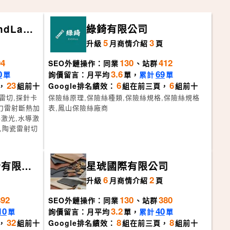
dLase
綠錡有限公司
5
3
頁
升級
月
商情介紹
頁
04
130
412
SEO外鏈操作：同業
、站群
0
3.6
69
單
詢價留言：月平均
單，
累計
單
23
6
6
，
組前十
Google排名績效：
組在前三頁，
組前十
石雷切,探針卡
保險絲原理,保險絲種類,保險絲規格,保險絲規格
水刀雷射斷熱加
表,鳳山保險絲廠商
激光,水導激
割,陶瓷雷射切
份有限公
星琥國際有限公司
6
2
頁
升級
月
商情介紹
頁
892
130
380
SEO外鏈操作：同業
、站群
10
3.2
40
單
詢價留言：月平均
單，
累計
單
32
8
8
，
組前十
Google排名績效：
組在前三頁，
組前十