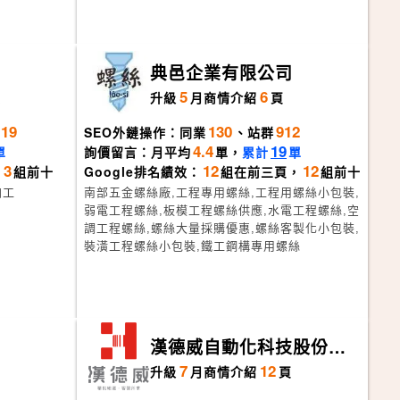
司
典邑企業有限公司
5
6
頁
升級
月
商情介紹
頁
119
130
912
SEO外鏈操作：同業
、站群
4.4
19
單
詢價留言：月平均
單，
累計
單
3
12
12
，
組前十
Google排名績效：
組在前三頁，
組前十
加工
南部五金螺絲廠,工程專用螺絲,工程用螺絲小包裝,
弱電工程螺絲,板模工程螺絲供應,水電工程螺絲,空
調工程螺絲,螺絲大量採購優惠,螺絲客製化小包裝,
裝潢工程螺絲小包裝,鐵工鋼構專用螺絲
司
漢德威自動化科技股份有
限公司
7
12
升級
月
商情介紹
頁