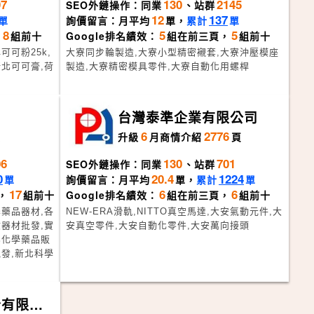
97
130
2145
SEO外鏈操作：同業
、站群
12
137
單
詢價留言：月平均
單，
累計
單
8
5
5
，
組前十
Google排名績效：
組在前三頁，
組前十
可粉25k,
大寮同步輪製造,大寮小型精密襯套,大寮沖壓模座
北可可膏,荷
製造,大寮精密模具零件,大寮自動化用螺桿
台灣泰準企業有限公司
6
2776
頁
升級
月
商情介紹
頁
06
130
701
SEO外鏈操作：同業
、站群
0
20.4
1224
單
詢價留言：月平均
單，
累計
單
17
6
6
，
組前十
Google排名績效：
組在前三頁，
組前十
藥品器材,各
NEW-ERA滑軌,NITTO真空馬達,大安氣動元件,大
器材批發,實
安真空零件,大安自動化零件,大安萬向接頭
北化學藥品販
發,新北科學
份有限公