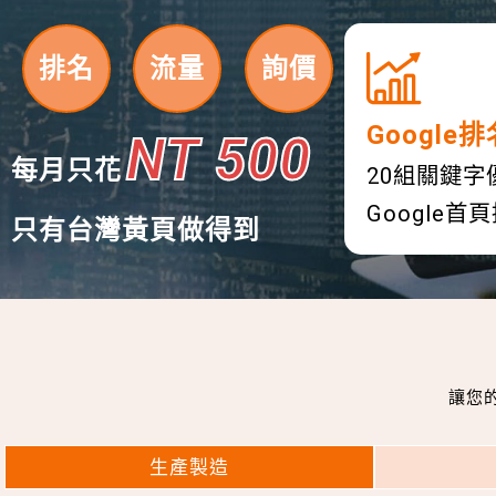
排名
流量
詢價
Google排
NT 500
每月只花
20組關鍵字
Google
只有台灣黃頁做得到
讓您
生產製造