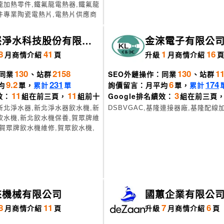
龍加熱零件,鐵氟龍電熱器,鐵氟龍
件專業陶瓷電熱片,電熱片供應商
崧淨水科技股份有限公
金淶電子有限公
8
41
1
16
月
商情介紹
頁
升級
月
商情介紹
130
2158
130
1
同業
、站群
SEO外鏈操作：同業
、站群
9.2
231
6
174
均
單，
累計
單
詢價留言：月平均
單，
累計
11
11
3
效：
組在前三頁，
組前十
Google排名績效：
組在前三頁
新北淨水器,新北淨水器飲水機,新
DSBVGAC,基隆連接器廠,基隆配線
飲水機,新北飲水機保養,賀眾牌維
,賀眾牌飲水機維修,賀眾飲水機,
來機械有限公司
國蕙企業有限公
8
11
7
6
月
商情介紹
頁
升級
月
商情介紹
頁