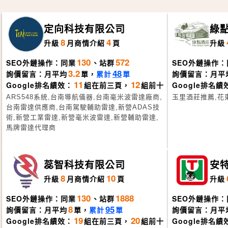
定向科技有限公司
綠
8
4
升級
月
商情介紹
頁
升級
130
572
SEO外鏈操作：同業
、站群
SEO外鏈操作：
3.2
48
詢價留言：月平均
單，
累計
單
詢價留言：月平
11
12
Google排名績效：
組在前三頁，
組前十
Google排名績
ARS548系統,台南導航儀器,台南毫米波雷達廠商,
玉里酒莊推薦,花
台南雷達供應商,台南駕駛輔助雷達,新營ADAS技
術,新營工業雷達,新營毫米波雷達,新營輔助雷達,
馬牌雷達代理商
蕊智科技有限公司
安特
8
10
升級
月
商情介紹
頁
升級
130
1888
SEO外鏈操作：同業
、站群
SEO外鏈操作：
8
95
詢價留言：月平均
單，
累計
單
詢價留言：月平
19
20
Google排名績效：
組在前三頁，
組前十
Google排名績