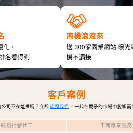
名
商機滾滾來
優化，
送 300家同業網站 曝
首頁排名看得到
機不漏接
客戶案例
的公司不在這裡嗎？立即
詢問我們
！
一起在競爭的市場中脫穎而
經銷批發代工
工商專業服務