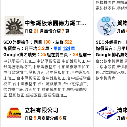
熱機械零件,鐵氟
電熱器零件,零組
中部鐵板滾圓德力鐵工廠
賀
台中豐原
司
21
7
升級
月
商情介紹
頁
升級
130
522
SEO外鏈操作：同業
、站群
SEO外鏈操作：
3.2
124
詢價留言：月平均
單，
累計
單
詢價留言：月平
25
29
Google排名績效：
組在前三頁，
組前十
Google排名績
中部厚板折床加工,中部厚板滾圓,中部錐形加工,中
台北飲水機保養,
部鐵板彎曲校正,中部鐵板整平,中部鐵板滾圓加工,
北淨水設備,新北
中部電焊加工,厚板滾圓,台中厚板加工,台中厚板折
修,賀眾牌飲水機
床加工,台中厚板滾圓,台中錐形加工,台中鐵板彎曲
飲水機廠商
校正,台中鐵板整平,台中鐵板滾圓,台中電焊加工,
德力鐵工廠,滾圓加工,錐形成型加工,鐵板彎曲校
正,鐵板校正,鐵板滾圓,鐵板滾圓加工
立相有限公司
清
5
6
升級
月
商情介紹
頁
升級