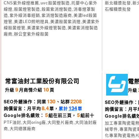
CNS紫外線燈推薦,uvc殺菌燈製造,托嬰中心紫外
新北糖漿批發,新
線燈,殺菌燈管製造,殺菌紫消燈製造,消毒燈罩製
石榴糖漿批發
造,紫外線消毒經銷,紫消燈製造廠商,美濃led殺菌
燈管,美濃LED照明燈具,美濃殺菌紫消燈,美濃紫外
線殺菌燈管,美濃紫外線燈管製造,美濃紫消燈製造
廠商,辦公室紫外線殺菌
常富油封工業股份有限公司
電
9
10
升級
月
商情介紹
頁
升級
130
2208
SEO外鏈操作：同業
、站群
SEO外鏈操作：
8.4
134
詢價留言：月平均
單，
累計
單
詢價留言：月平
5
5
Google排名績效：
組在前三頁，
組前十
Google排名績
PTF油封,大同oring廠,大同墊片廠商,大同油封廠
加工專業陶瓷電熱
商,大同總匯廠商
械零件,專業陶瓷
化專業陶瓷電熱片