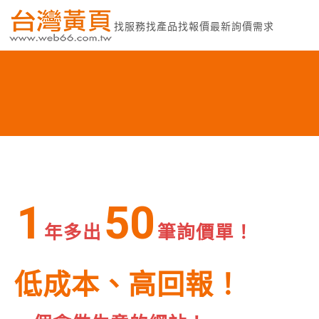
找服務
找產品
找報價
最新詢價需求
1
50
年多出
筆詢價單！
低成本、高回報！