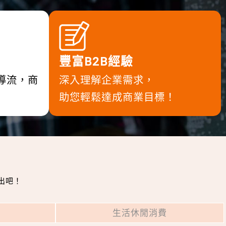
豐富B2B經驗
光導流，商
深入理解企業需求，
助您輕鬆達成商業目標！
出吧！
生活休閒消費