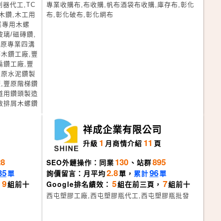
割器代工,TC
專業收購布,布收購,帆布酒袋布收購,庫存布,彰化
木鑽,木工用
布,彰化破布,彰化網布
業專用木螺
璃/磁磚鑽,
豐原專業四溝
木鑽工廠,豐
扁鑽工廠,豐
豐原水泥鑽製
,豐原階梯鑽
道用鑽頭製造
效排屑木螺鑽
司
祥成企業有限公司
1
11
頁
升級
月
商情介紹
頁
28
130
895
SEO外鏈操作：同業
、站群
35
2.8
96
單
詢價留言：月平均
單，
累計
單
9
5
7
，
組前十
Google排名績效：
組在前三頁，
組前十
西屯塑膠工廠,西屯塑膠瓶代工,西屯塑膠瓶批發