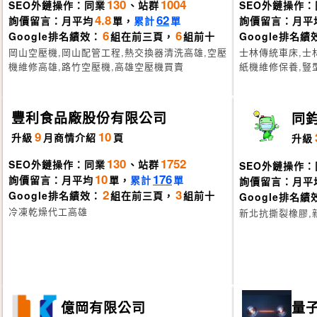
130
1004
SEO外鏈操作：同業
、站群
SEO外鏈操作：
4.8
62
詢價留言：月平均
單，
累計
單
詢價留言：月平
6
6
Google排名績效：
組在前三頁，
組前十
Google排名績
岡山空壓機,岡山配管工程,熱交換器清洗高雄,空壓
士林傳統車床,士
機維修高雄,路竹空壓機,高雄空壓機買賣
紙機維修保養,豎
豐利食品廠股份有限公司
同
9
10
升級
月
商情介紹
頁
升級
130
1752
SEO外鏈操作：同業
、站群
SEO外鏈操作：
10
176
詢價留言：月平均
單，
累計
單
詢價留言：月平
2
3
Google排名績效：
組在前三頁，
組前十
Google排名績
冷凍乾燥代工高雄
新北抗撕裂橡膠,
億岡有限公司
量