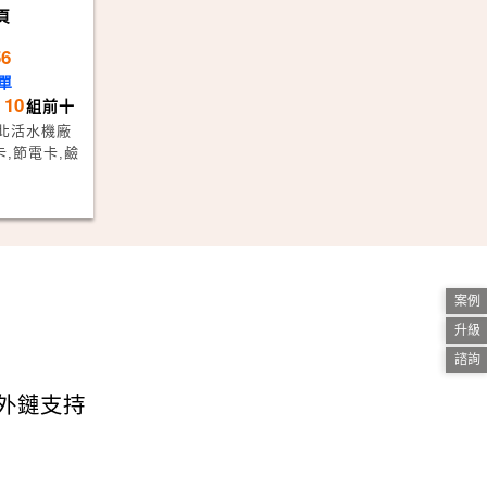
頁
56
單
10
，
組前十
新北活水機廠
,節電卡,鹼
案例
升級
諮詢
頁外鏈支持