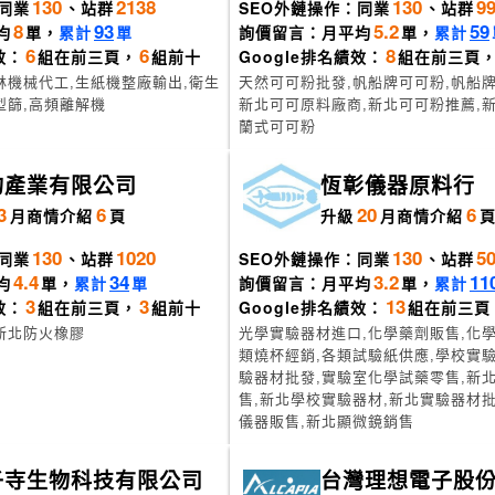
130
2138
130
9
同業
、站群
SEO外鏈操作：同業
、站群
8
93
5.2
59
均
單，
累計
單
詢價留言：月平均
單，
累計
6
6
8
效：
組在前三頁，
組前十
Google排名績效：
組在前三頁
林機械代工,生紙機整廠輸出,衛生
天然可可粉批發,帆船牌可可粉,帆船牌可
型篩,高頻離解機
新北可可原料廠商,新北可可粉推薦,新
蘭式可可粉
鈞產業有限公司
恆彰儀器原料行
3
6
20
6
月
商情介紹
頁
升級
月
商情介紹
130
1020
130
5
同業
、站群
SEO外鏈操作：同業
、站群
4.4
34
3.2
11
均
單，
累計
單
詢價留言：月平均
單，
累計
3
3
13
效：
組在前三頁，
組前十
Google排名績效：
組在前三頁
新北防火橡膠
光學實驗器材進口,化學藥劑販售,化學
類燒杯經銷,各類試驗紙供應,學校實驗
驗器材批發,實驗室化學試藥零售,新
售,新北學校實驗器材,新北實驗器材批
儀器販售,新北顯微鏡銷售
子寺生物科技有限公司
台灣理想電子股