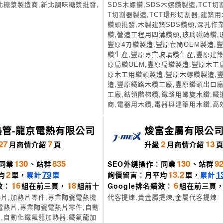
北糖漿製造商,新北調味糖漿批發,
SDS木螺鑽,SDS木螺鑽製造,TCT切
T切割器製造,TCT環形切割器,建築用
鑽頭批發,木製建築SDS鑽頭,深孔作
鑽,營造工程用四溝鑽頭,玻璃磁磚鑽,玻
豐原4刃鑽製造,豐原套筒OEM製造,
鑽生產,豐原專業玻璃鑽生產,豐原建築
原扁鑽OEM,豐原扁鑽製造,豐原木工
原木工用鑽頭製造,豐原木螺鑽製造,
造,豐原鐵路木鑽工廠,豐原鑽頭出口廠
工廠,鈷領階梯鑽,鐵路用螺旋木鑽,鐵
商,電器用木鑽,電器與建築用木鑽,高
熱管-龍京電熱有限公司
焌富金屬有限公
27
7
2
13
月
商情介紹
頁
升級
月
商情介紹
130
835
130
9
同業
、站群
SEO外鏈操作：同業
、站群
2
79
13.2
1
均
單，
累計
單
詢價留言：月平均
單，
累計
16
18
6
效：
組在前三頁，
組前十
Google排名績效：
組在前三頁
片,加熱片零件,專業陶瓷電熱機
代客提煉,貴金屬提煉,金屬代客提煉
電熱片,專業陶瓷電熱片零件,自動
,自動化鐵氟龍加熱器,鐵氟龍加