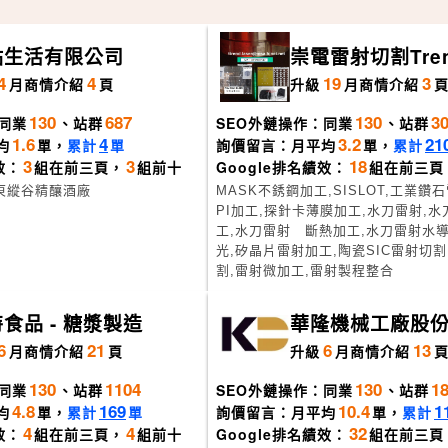
點生活有限公司
崇電雷射切割Tren
r
4
4
19
3
月
商情介紹
頁
升級
月
商情介紹
130
687
130
3
同業
、站群
SEO外鏈操作：同業
、站群
1.6
4
3.2
21
均
單，
累計
單
詢價留言：月平均
單，
累計
3
3
18
效：
組在前三頁，
組前十
Google排名績效：
組在前三頁
東縱谷精釀酒廠
MASK不銹鋼加工,SISLOT,工業鑽
PI加工,探針卡薄膜加工,水刀雷射,
工,水刀雷射 斷熱加工,水刀雷射水導
光,矽晶片雷射加工,陶瓷SIC雷射切
割,雷射微加工,雷射製程整合
食品 - 糖漿製造
華隆機械工廠股
司
6
21
6
13
月
商情介紹
頁
升級
月
商情介紹
130
1104
130
1
同業
、站群
SEO外鏈操作：同業
、站群
4.8
169
10.4
1
均
單，
累計
單
詢價留言：月平均
單，
累計
4
4
32
效：
組在前三頁，
組前十
Google排名績效：
組在前三頁