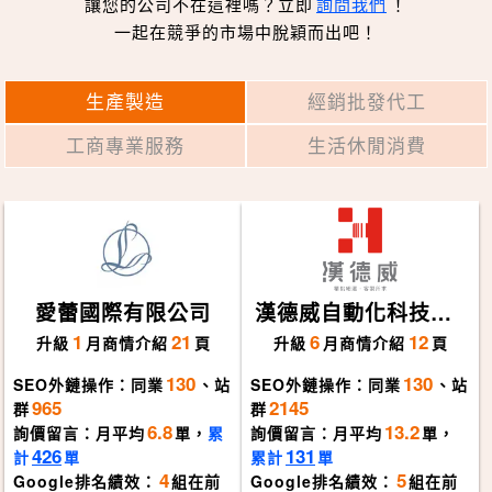
讓您的公司不在這裡嗎？立即
詢問我們
！
一起在競爭的市場中脫穎而出吧！
生產製造
經銷批發代工
工商專業服務
生活休閒消費
愛蕾國際有限公司
漢德威自動化科技股
份有限公司
1
21
6
12
升級
月
商情介紹
頁
升級
月
商情介紹
頁
130
130
SEO外鏈操作：同業
、站
SEO外鏈操作：同業
、站
965
2145
群
群
6.8
13.2
詢價留言：月平均
單，
累
詢價留言：月平均
單，
426
131
計
單
累計
單
4
5
Google排名績效：
組在前
Google排名績效：
組在前