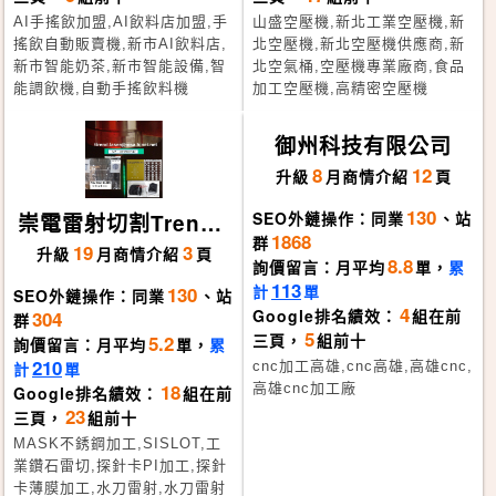
AI手搖飲加盟,AI飲料店加盟,手
山盛空壓機,新北工業空壓機,新
搖飲自動販賣機,新市AI飲料店,
北空壓機,新北空壓機供應商,新
新市智能奶茶,新市智能設備,智
北空氣桶,空壓機專業廠商,食品
能調飲機,自動手搖飲料機
加工空壓機,高精密空壓機
御州科技有限公司
8
12
升級
月
商情介紹
頁
130
SEO外鏈操作：同業
、站
崇電雷射切割TrendL
1868
群
aser
19
3
升級
月
商情介紹
頁
8.8
詢價留言：月平均
單，
累
113
計
單
130
SEO外鏈操作：同業
、站
4
Google排名績效：
組在前
304
群
5
三頁，
組前十
5.2
詢價留言：月平均
單，
累
210
計
單
cnc加工高雄,cnc高雄,高雄cnc,
18
高雄cnc加工廠
Google排名績效：
組在前
23
三頁，
組前十
MASK不銹鋼加工,SISLOT,工
業鑽石雷切,探針卡PI加工,探針
卡薄膜加工,水刀雷射,水刀雷射