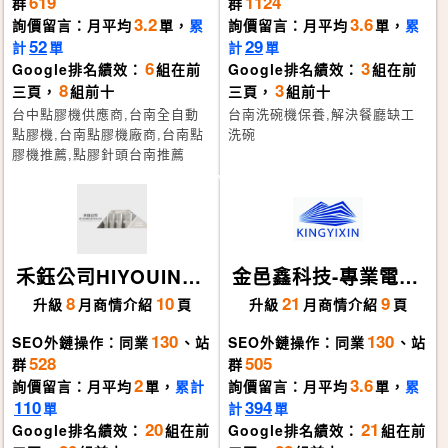
619
1124
群
群
3.2
3.6
詢價留言：月平均
單，
累
詢價留言：月平均
單，
累
52
29
計
單
計
單
6
3
Google排名績效：
組在前
Google排名績效：
組在前
8
3
三頁，
組前十
三頁，
組前十
台中點膠機供應商,台南全自動
台南洗碗機保養,解決餐廳缺工
點膠機,台南點膠機廠商,台南點
洗碗
膠機推薦,點膠針頭台南推薦
禾鈺公司HIYOUIND
金邑鑫科技-專業電子
USTRIALCO.
代工廠
8
10
21
9
升級
月
商情介紹
頁
升級
月
商情介紹
頁
130
130
SEO外鏈操作：同業
、站
SEO外鏈操作：同業
、站
528
505
群
群
2
3.6
詢價留言：月平均
單，
累計
詢價留言：月平均
單，
累
110
394
單
計
單
20
21
Google排名績效：
組在前
Google排名績效：
組在前