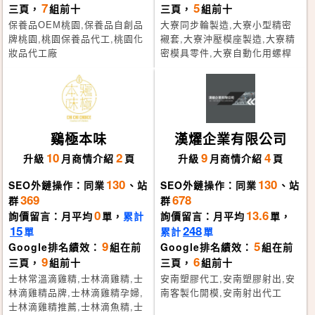
7
5
三頁，
組前十
三頁，
組前十
保養品OEM桃園,保養品自創品
大寮同步輪製造,大寮小型精密
牌桃園,桃園保養品代工,桃園化
襯套,大寮沖壓模座製造,大寮精
妝品代工廠
密模具零件,大寮自動化用螺桿
鷄極本味
漢燿企業有限公司
10
2
9
4
升級
月
商情介紹
頁
升級
月
商情介紹
頁
130
130
SEO外鏈操作：同業
、站
SEO外鏈操作：同業
、站
369
678
群
群
0
13.6
詢價留言：月平均
單，
累計
詢價留言：月平均
單，
15
248
單
累計
單
9
5
Google排名績效：
組在前
Google排名績效：
組在前
9
6
三頁，
組前十
三頁，
組前十
士林常溫滴雞精,士林滴雞精,士
安南塑膠代工,安南塑膠射出,安
林滴雞精品牌,士林滴雞精孕婦,
南客製化開模,安南射出代工
士林滴雞精推薦,士林滴魚精,士