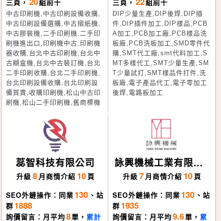
20
22
三頁，
組前十
三頁，
組前十
中古印刷機,中古印刷設備收購,
DIP少量生產,DIP後焊,DIP插
中古印刷設備選購,中古摺紙機,
件,DIP插件加工,DIP樣品,PCB
中古膠裝機,二手印刷機,二手印
A加工,PCB加工廠,PCB樣品洗
刷機進出口,印刷機中古,印刷機
板廠,PCB洗板加工,SMD零件代
器收購,台北中古印刷機,台北中
購,SMT代工廠,smt代料加工,S
古糊盒機,台北中古裝訂機,台北
MT多樣代工,SMT少量生產,SM
二手印刷收購,台北二手印刷機,
T少量試打,SMT樣品件打件,洗
台北印刷設備收購,台北印刷設
板廠,電子產品代工,電子零加工
備買賣,收購印刷機,松山中古印
後焊,電路板加工
刷機,松山二手印刷機,舊商標機
蕊智科技有限公司
詠興機械工業有限公
司
8
10
7
10
升級
月
商情介紹
頁
升級
月
商情介紹
頁
130
130
SEO外鏈操作：同業
、站
SEO外鏈操作：同業
、站
1888
1935
群
群
8
9.6
詢價留言：月平均
單，
累計
詢價留言：月平均
單，
累