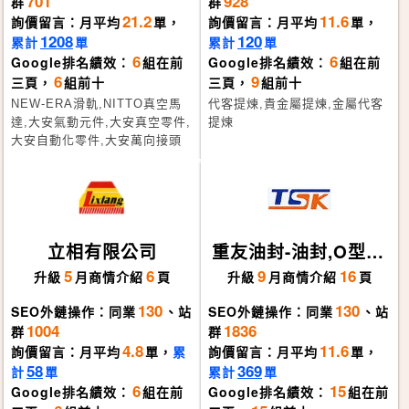
701
928
群
群
21.2
11.6
詢價留言：月平均
單，
詢價留言：月平均
單，
1208
120
累計
單
累計
單
6
6
Google排名績效：
組在前
Google排名績效：
組在前
6
9
三頁，
組前十
三頁，
組前十
NEW-ERA滑軌,NITTO真空馬
代客提煉,貴金屬提煉,金屬代客
達,大安氣動元件,大安真空零件,
提煉
大安自動化零件,大安萬向接頭
立相有限公司
重友油封-油封,O型
環,橡膠迫緊,U型迫
5
6
9
16
升級
月
商情介紹
頁
升級
月
商情介紹
頁
緊,機械軸封
130
130
SEO外鏈操作：同業
、站
SEO外鏈操作：同業
、站
1004
1836
群
群
4.8
11.6
詢價留言：月平均
單，
累
詢價留言：月平均
單，
58
369
計
單
累計
單
6
15
Google排名績效：
組在前
Google排名績效：
組在前