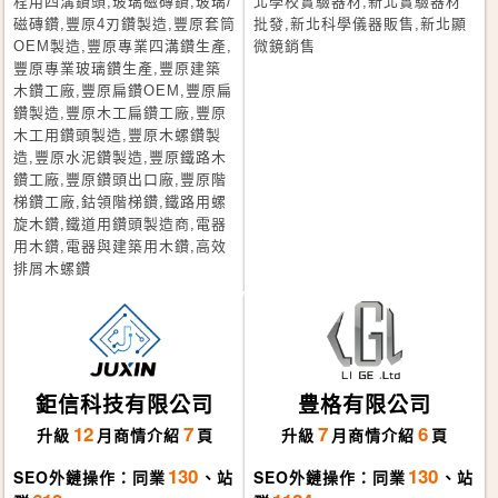
程用四溝鑽頭,玻璃磁磚鑽,玻璃/
北學校實驗器材,新北實驗器材
磁磚鑽,豐原4刃鑽製造,豐原套筒
批發,新北科學儀器販售,新北顯
OEM製造,豐原專業四溝鑽生產,
微鏡銷售
豐原專業玻璃鑽生產,豐原建築
木鑽工廠,豐原扁鑽OEM,豐原扁
鑽製造,豐原木工扁鑽工廠,豐原
木工用鑽頭製造,豐原木螺鑽製
造,豐原水泥鑽製造,豐原鐵路木
鑽工廠,豐原鑽頭出口廠,豐原階
梯鑽工廠,鈷領階梯鑽,鐵路用螺
旋木鑽,鐵道用鑽頭製造商,電器
用木鑽,電器與建築用木鑽,高效
排屑木螺鑽
鉅信科技有限公司
豊格有限公司
12
7
7
6
升級
月
商情介紹
頁
升級
月
商情介紹
頁
130
130
SEO外鏈操作：同業
、站
SEO外鏈操作：同業
、站