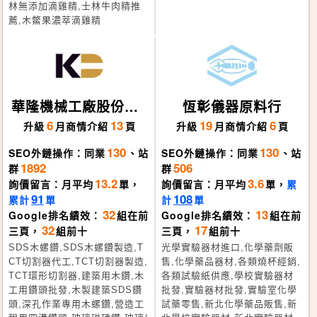
林無添加滴雞精,士林牛肉精推
薦,木鱉果濃萃滴雞精
華隆機械工廠股份有
恆彰儀器原料行
限公司
6
13
19
6
升級
月
商情介紹
頁
升級
月
商情介紹
頁
130
130
SEO外鏈操作：同業
、站
SEO外鏈操作：同業
、站
1892
506
群
群
13.2
3.6
詢價留言：月平均
單，
詢價留言：月平均
單，
累
91
108
累計
單
計
單
32
13
Google排名績效：
組在前
Google排名績效：
組在前
32
17
三頁，
組前十
三頁，
組前十
SDS木螺鑽,SDS木螺鑽製造,T
光學實驗器材進口,化學藥劑販
CT切割器代工,TCT切割器製造,
售,化學藥品器材,各類燒杯經銷,
TCT環形切割器,建築用木鑽,木
各類試驗紙供應,學校實驗器材
工用鑽頭批發,木製建築SDS鑽
批發,實驗器材批發,實驗室化學
頭,深孔作業專用木螺鑽,營造工
試藥零售,新北化學藥品販售,新