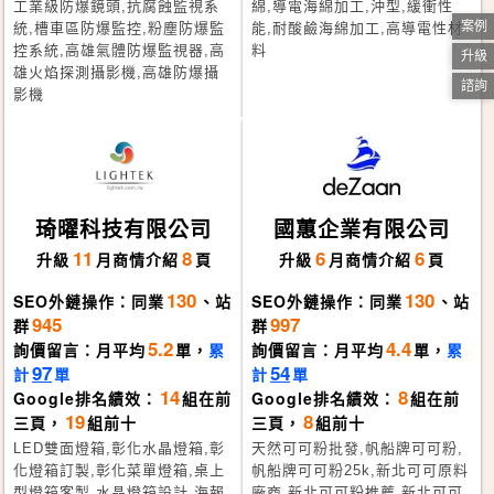
工業級防爆鏡頭,抗腐蝕監視系
綿,導電海綿加工,沖型,緩衝性
案例
統,槽車區防爆監控,粉塵防爆監
能,耐酸鹼海綿加工,高導電性材
控系統,高雄氣體防爆監視器,高
料
升級
雄火焰探測攝影機,高雄防爆攝
諮詢
影機
琦曜科技有限公司
國蕙企業有限公司
11
8
6
6
升級
月
商情介紹
頁
升級
月
商情介紹
頁
130
130
SEO外鏈操作：同業
、站
SEO外鏈操作：同業
、站
945
997
群
群
5.2
4.4
詢價留言：月平均
單，
累
詢價留言：月平均
單，
累
97
54
計
單
計
單
14
8
Google排名績效：
組在前
Google排名績效：
組在前
19
8
三頁，
組前十
三頁，
組前十
LED雙面燈箱,彰化水晶燈箱,彰
天然可可粉批發,帆船牌可可粉,
化燈箱訂製,彰化菜單燈箱,桌上
帆船牌可可粉25k,新北可可原料
型燈箱客製,水晶燈箱設計,海報
廠商,新北可可粉推薦,新北可可