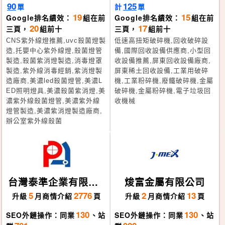
90
125
單
計
單
19
15
Google排名績效：
組在前
Google排名績效：
組在前
20
17
三頁，
組前十
三頁，
組前十
CNS紫外線燈推薦,uvc殺菌燈製
低速高扭矩破碎機,回收破碎設
造,托嬰中心紫外線燈,殺菌燈管
備,國際回收設備供應商,小型回
製造,殺菌紫消燈製造,消毒燈罩
收設備推薦,屏東回收設備廠商,
製造,紫外線消毒經銷,紫消燈製
屏東稀土回收設備,工業用破碎
造廠商,美濃led殺菌燈管,美濃L
機,工業粉碎機,廢鐵破碎機,金屬
ED照明燈具,美濃殺菌紫消燈,美
破碎機,金屬粉碎機,電子垃圾回
濃紫外線殺菌燈管,美濃紫外線
收機械
燈管製造,美濃紫消燈製造廠商,
辦公室紫外線殺菌
台灣泰準企業有限公
焌富金屬有限公司
司
5
2776
2
13
升級
月
商情介紹
頁
升級
月
商情介紹
頁
130
130
SEO外鏈操作：同業
、站
SEO外鏈操作：同業
、站