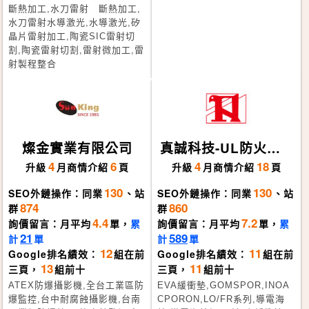
斷熱加工,水刀雷射 斷熱加工,
水刀雷射水導激光,水導激光,矽
晶片雷射加工,陶瓷SIC雷射切
割,陶瓷雷射切割,雷射微加工,雷
射製程整合
燦金實業有限公司
真誠科技-UL防火泡
棉,導電海棉
4
6
4
18
升級
月
商情介紹
頁
升級
月
商情介紹
頁
130
130
SEO外鏈操作：同業
、站
SEO外鏈操作：同業
、站
874
860
群
群
4.4
7.2
詢價留言：月平均
單，
累
詢價留言：月平均
單，
累
21
589
計
單
計
單
12
11
Google排名績效：
組在前
Google排名績效：
組在前
13
11
三頁，
組前十
三頁，
組前十
ATEX防爆攝影機,全台工業區防
EVA緩衝墊,GOMSPOR,INOA
爆監控,台中耐腐蝕攝影機,台南
CPORON,LO/FR系列,導電海