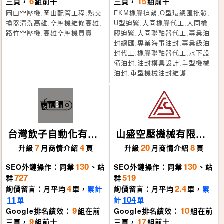
6
15
三頁，
組前十
三頁，
組前十
岡山空壓機,岡山配管工程,熱交
FKM橡膠迫緊,O型環總匯批發,
換器清洗高雄,空壓機維修高雄,
U型迫緊,大同橡膠代工,大同橡
路竹空壓機,高雄空壓機買賣
膠迫緊,大同聯軸器代工,專業油
封總匯,專業海事油封,專業級油
封代工,橡膠聯軸器代工,水下設
備油封,油封模具設計,重型機械
油封,重型機械油封維護
台灣飲子自動化有限
山盛空壓機械有限公
公司
司
7
4
20
8
升級
月
商情介紹
頁
升級
月
商情介紹
頁
130
130
SEO外鏈操作：同業
、站
SEO外鏈操作：同業
、站
727
519
群
群
4
2.4
詢價留言：月平均
單，
累計
詢價留言：月平均
單，
累
11
104
單
計
單
9
10
Google排名績效：
組在前
Google排名績效：
組在前
9
17
三頁，
組前十
三頁，
組前十