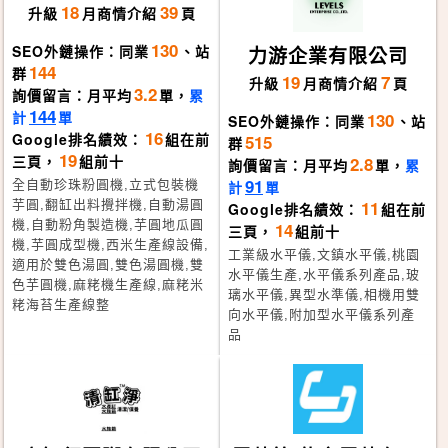
18
39
升級
月
商情介紹
頁
130
SEO外鏈操作：同業
、站
力游企業有限公司
144
群
19
7
升級
月
商情介紹
頁
3.2
詢價留言：月平均
單，
累
144
計
單
130
SEO外鏈操作：同業
、站
16
Google排名績效：
組在前
515
群
19
三頁，
組前十
2.8
詢價留言：月平均
單，
累
91
全自動珍珠粉圓機,立式包裝機
計
單
11
芋圓,翻缸出料攪拌機,自動湯圓
Google排名績效：
組在前
機,自動粉角製造機,芋圓地瓜圓
14
三頁，
組前十
機,芋圓成型機,西米生產線設備,
工業級水平儀,文鎮水平儀,桃園
適用於雙色湯圓,雙色湯圓機,雙
水平儀生產,水平儀系列產品,玻
色芋圓機,麻粩機生產線,麻粩米
璃水平儀,異型水準儀,相機用雙
粩海苔生產線整
向水平儀,附加型水平儀系列產
品