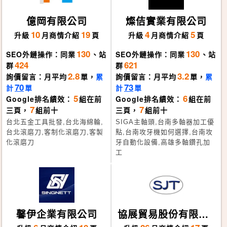
億岡有限公司
燦佶實業有限公司
10
19
4
5
升級
月
商情介紹
頁
升級
月
商情介紹
頁
130
130
SEO外鏈操作：同業
、站
SEO外鏈操作：同業
、站
424
621
群
群
2.8
3.2
詢價留言：月平均
單，
累
詢價留言：月平均
單，
累
70
73
計
單
計
單
5
6
Google排名績效：
組在前
Google排名績效：
組在前
7
7
三頁，
組前十
三頁，
組前十
台北五金工具批發,台北海綿輪,
SIGA主軸頭,台南多軸器加工優
台北滾磨刀,客制化滾磨刀,客製
點,台南攻牙機如何選擇,台南攻
化滾磨刀
牙自動化設備,高雄多軸鑽孔加
工
馨伊企業有限公司
協展貿易股份有限公
司