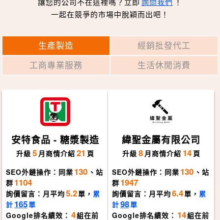
讓您的公司不在這裡嗎？立即
詢問我們
！
一起在競爭的市場中脫穎而出吧！
生產製造
經銷批發代工
工商專業服務
生活休閒消費
安特食品 - 糖漿製造
緯聖金屬有限公司
5
21
8
14
升級
月
商情介紹
頁
升級
月
商情介紹
頁
130
130
SEO外鏈操作：同業
、站
SEO外鏈操作：同業
、站
1104
1947
群
群
5.2
6.4
詢價留言：月平均
單，
累
詢價留言：月平均
單，
累
165
98
計
單
計
單
4
14
Google排名績效：
組在前
Google排名績效：
組在前