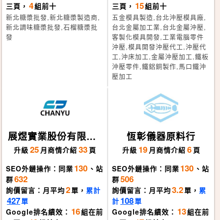
4
15
三頁，
組前十
三頁，
組前十
新北糖漿批發,新北糖漿製造商,
五金模具製造,台北沖壓模具廠,
新北調味糖漿批發,石榴糖漿批
台北金屬加工業,台北金屬沖壓,
發
客製化模具開發,工業電腦零件
沖壓,模具開發沖壓代工,沖壓代
工,沖床加工,金屬沖壓加工,鐵板
沖壓零件,鐵鋁銅製作,馬口鐵沖
壓加工
展煜實業股份有限公
恆彰儀器原料行
司
25
33
19
6
升級
月
商情介紹
頁
升級
月
商情介紹
頁
130
130
SEO外鏈操作：同業
、站
SEO外鏈操作：同業
、站
632
506
群
群
2
3.2
詢價留言：月平均
單，
累計
詢價留言：月平均
單，
累
427
108
單
計
單
16
13
Google排名績效：
組在前
Google排名績效：
組在前