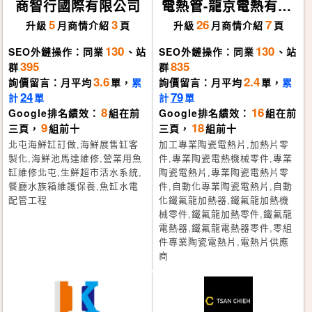
商智行國際有限公司
電熱管-龍京電熱有限
公司
5
3
26
7
升級
月
商情介紹
頁
升級
月
商情介紹
頁
130
130
SEO外鏈操作：同業
、站
SEO外鏈操作：同業
、站
395
835
群
群
3.6
2.4
詢價留言：月平均
單，
累
詢價留言：月平均
單，
累
24
79
計
單
計
單
8
16
Google排名績效：
組在前
Google排名績效：
組在前
9
18
三頁，
組前十
三頁，
組前十
北屯海鮮缸訂做,海鮮展售缸客
加工專業陶瓷電熱片,加熱片零
製化,海鮮池馬達維修,營業用魚
件,專業陶瓷電熱機械零件,專業
缸維修北屯,生鮮超市活水系統,
陶瓷電熱片,專業陶瓷電熱片零
餐廳水族箱維護保養,魚缸水電
件,自動化專業陶瓷電熱片,自動
配管工程
化鐵氟龍加熱器,鐵氟龍加熱機
械零件,鐵氟龍加熱零件,鐵氟龍
電熱器,鐵氟龍電熱器零件,零組
件專業陶瓷電熱片,電熱片供應
商