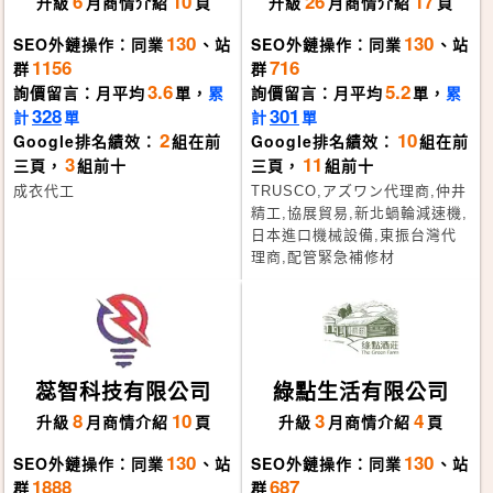
6
10
26
17
升級
月
商情介紹
頁
升級
月
商情介紹
頁
130
130
SEO外鏈操作：同業
、站
SEO外鏈操作：同業
、站
1156
716
群
群
3.6
5.2
詢價留言：月平均
單，
累
詢價留言：月平均
單，
累
328
301
計
單
計
單
2
10
Google排名績效：
組在前
Google排名績效：
組在前
3
11
三頁，
組前十
三頁，
組前十
成衣代工
TRUSCO,アズワン代理商,仲井
精工,協展貿易,新北蝸輪減速機,
日本進口機械設備,東振台灣代
理商,配管緊急補修材
蕊智科技有限公司
綠點生活有限公司
8
10
3
4
升級
月
商情介紹
頁
升級
月
商情介紹
頁
130
130
SEO外鏈操作：同業
、站
SEO外鏈操作：同業
、站
1888
687
群
群