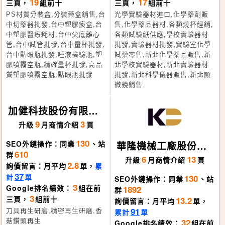
19
17
三頁，
組前十
三頁，
組前十
PS材質分裝盒,分裝藥盒銷售,台
光學實驗器材進口,化學藥劑販
中切藥器批發,台中塑膠痰盒,台
售,化學藥品器材,各類燒杯經銷,
中塑膠醫療耗材,台中尖底離心
各類試驗紙供應,學校實驗器材
管,台中試管批發,台中量杯批發,
批發,實驗器材批發,實驗室化學
台中點眼瓶批發,唾液檢驗瓶,塑
試藥零售,新北化學藥品販售,新
膠噴霧空瓶,精確量杯批發,高品
北學校實驗器材,新北實驗器材
質塑膠噴霧空瓶,點眼瓶批發
批發,新北科學儀器販售,新北顯
微鏡銷售
加健科技股份有限公
司
9
3
升級
月
商情介紹
頁
130
SEO外鏈操作：同業
、站
華隆機械工廠股份有
610
群
限公司
6
13
升級
月
商情介紹
頁
2.8
詢價留言：月平均
單，
累
37
計
單
130
SEO外鏈操作：同業
、站
3
Google排名績效：
組在前
1892
群
3
三頁，
組前十
13.2
詢價留言：月平均
單，
91
刀具再生研磨,精密再生研磨,香
累計
單
32
菇鑽頭再生
Google排名績效：
組在前