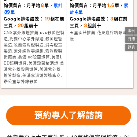
8
1.6
詢價留言：月平均
單，
累計
詢價留言：月平均
單，
累
89
4
單
計
單
19
3
Google排名績效：
組在前
Google排名績效：
組在前
20
3
三頁，
組前十
三頁，
組前十
案例
CNS紫外線燈推薦,uvc殺菌燈製
玉里酒莊推薦,花東縱谷精釀酒
造,托嬰中心紫外線燈,殺菌燈管
廠
升級
製造,殺菌紫消燈製造,消毒燈罩
諮詢
製造,紫外線消毒經銷,紫消燈製
造廠商,美濃led殺菌燈管,美濃L
ED照明燈具,美濃殺菌紫消燈,美
濃紫外線殺菌燈管,美濃紫外線
燈管製造,美濃紫消燈製造廠商,
辦公室紫外線殺菌
預約專人了解諮詢