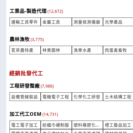
來自:歐OO 詢價
來自:李OO 
立即報價
時間:08/05 16:48
工業品-製造代理
時間:08/05 
(12,672)
***chi9699@gmail.com
***imeng.l
運輸工具零件
金屬工具
測量檢測儀器
光學產品
報價 WNRF法蘭
從大陸進口
產業:金屬工具製造代理
產業:貿易報
農林漁牧
(3,775)
來自:雷OO弟OO管OO問OO有OO司 詢價
來自:旭OO
立即報價
時間:08/05 16:28
時間:08/05 
茗茶農特產
林業園林
漁業水產
肉蛋禽畜牧
***ckate58@gmail.com
***5816113
詢價 想要請問倉庫價格?
鑄鐵載重型
經銷批發代工
產業:倉儲貨運快遞
產業:金屬礦
來自:張OO 詢價
來自:昌OO
工程研發整廠
(7,986)
立即報價
時間:08/05 16:03
時間:08/05 
***yfmchang@mmtw.tw
***3396947
設備管線裝設
電機電子工程
化學化工研發
土木結構工程
鹿港 廁所整修 統包
您好，支撐柱
產業:建物修繕拆除
產業:景觀花
加工代工OEM
(14,731)
來自:工OO營OO限OO 詢價
來自:水OO
立即報價
電工電子加工
紡織巾襪制服
塑料橡膠化學代工
禮工藝品加工
時間:08/05 15:42
時間:08/05 
***t0933470613@gmail.com
**@superma