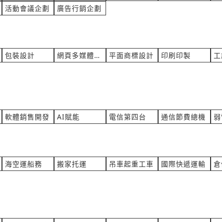
料橡膠
產業:辦公事務維修租賃買賣
活動會議企劃
廣告行銷企劃
業OO公O 詢價
來自:國OO興OO 詢價
立即報價
14:14
時間:08/05 13:59
pring.com.tw
***m91129@gmail.com
標卡尺
硫代硫酸鈉規格-價錢
包裝設計
網頁多媒體eDM
平面商標設計
印刷印製
工
儀
產業:化學化工氣體製造代理
子OO股OO限OO 詢價
來自:艾OO技OO有OO司 詢
立即報價
13:51
時間:08/05 13:45
mail.emctw.com
***n.zhang@idwater.com.tw
 有此需求
A4空白貼紙 需裁剪成每小格1.7
軟體銷售開發
AI賦能
電信第四台
通信節費總機
弱
電元零件
產業:包裝包材
腦 詢價
來自:慶OO具OO股OO限OO
立即報價
13:41
時間:08/05 13:35
@quantatw.com
***0978011816@gmail.com
海空運船務
搬家托運
吊車起重工車
國際快遞運輸
倉
此需求 請協助報價給我
3個電表其中有一個電表的契
(罰款3000~20000元不等).
件半導體
產業:水電照明
體OO製OO份OO公O 詢價
來自:鶴OO密OO股OO限OO
立即報價
13:01
時間:08/05 12:51