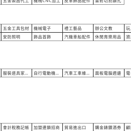
五金製品代工
機械CNC加工
皮革飾品配件
雷射切割鑽孔
品項&預計需要製作天數 膠裝書籍
交換器 & MS-0812G-T故障
製
產業:電機電子工程
銷 詢價
來自:加OO網OO有OO司 詢
五金工具包材
機械電子
禮工藝品
辦公文教
玩
立即報價
15:18
時間:08/05 15:17
wu@gmail.com
***e.chang@icp-si.com
安防照明
飾品首飾
汽機車船配件
休閒育樂用品
資
價費用
去骨剪刀，手把加厚無鋸齒刀
明
產業:居家百貨零售
詢價
來自:信OO金O 詢價
立即報價
14:56
時間:08/05 14:52
服裝道具家俱租賃
自行電動機車維修買賣
汽車工車維修租賃買賣
面板電腦週邊
電
hotmail.com
***ta3936@gmail.com
毛豆如何購買，謝謝
詢問 牙科鹵素聚合燈
物料配料製造代理
產業:測量檢測儀器製造代理
詢價
來自:許OO 詢價
立即報價
14:30
時間:08/05 14:24
ahoo.com.tw
***88882000@gmail.com
口袋
碳粉夾估價單費用
會計稅務記帳
加盟連鎖招商
貿易進出口
購金錶鑚酒券
顧