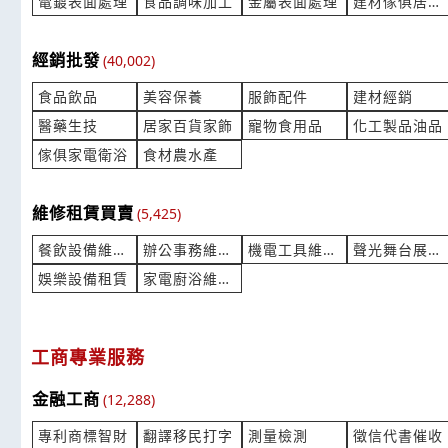
電鍍表面處理
食品調味加工
金屬表面處理
建材傢俱居家加工代工
P7SA-14F-ND DC24V
想詢價以下
經銷批發
(40,002)
產業:自動化設備製造代理
產業:印刷印
來自:タOOツOOキ 詢價
來自:水OO
食品飲品
美容保養
服飾配件
建材經銷
立即報價
時間:08/05 15:34
時間:08/05 
***ayashi@takamatsu-e.co.jp
***nna9078
醫藥生技
居家百貨家飾
寵物食用品
化工製品油品
傢俱家電衛浴
食材農水產
我像要詢問報價單
表燈調升詢
產業:辦公文教用品
產業:水電照
來自:蘆OO中OO幼OO 詢價
維修租賃買賣
來自:余OO 
(5,425)
立即報價
時間:08/05 15:12
時間:08/05 
餐飲設備維修租賃買賣
辦公事務維修租賃買賣
機電工具維修租賃買賣
聲光舞台展會租賃
***emy60810@gmail.com
***as4321@
娛樂設備租賃
家電廚浴維修買賣
我想詢問彈筒式電熱管
想詢問鹽味
產業:電子電工製造代理
產業:食材
來自:銪OO際OO有OO司 詢價
來自:陳OO 
工商專業服務
立即報價
時間:08/05 14:39
時間:08/05 
***orpwu@yahoo.com.tw
***g1125@y
金融工商
(12,288)
太平洋IV線14mm
詢價 PE平
專利商標智財
翻譯移民打字
測量檢測
徵信代書催收