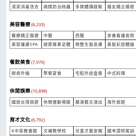
產業:車輛輪胎保修
產業:紡織巾
清潔消毒洗衣
病媒防治除蟲
多媒體攝錄製
婚友婚企婚密
來自:鄭OO 詢價
來自:王OO 
立即報價
時間:08/05 22:59
時間:08/05 
***ray2007@gmail.com
***4656644
美容醫療
(6,233)
桌上型包藥機費用？
標價機裡面
醫療矯正復健
中醫
西醫
安養看護長照
產業:醫療設備器材製造代理
產業:印刷印
美容護膚SPA
按摩推拿足體
微整生髮皮膚
美髮彩妝體繪
來自:緻OO義OO管OO所 詢價
來自:黃OO 
立即報價
時間:08/05 21:04
時間:08/05 
***ager@atmos.tw
***0411@ya
餐飲美食
(7,970)
辦桌外燴
聚餐宴會
宅配外送盒餐
中式料理
變壓器購買費用？
紫米糕詢價
產業:機械零組件製造代理
產業:伴手禮
來自:巨OO機OO公O 詢價
來自:謝OO 
休閒娛樂
(10,898)
立即報價
時間:08/05 18:39
時間:08/05 
***.chahg@msa.hinet.net
***ce97010
國旅台灣旅遊
休閒運動場館
展演藝文演出
海外旅遊
社區對講機及遠距門禁
想詢問加工產
提供3D圖檔
育才文化
產業:通信節費總機
(6,792)
產業:塑料塗
來自:蔡OO 詢價
來自:鈺OO
K中家教書館
文補教學校
兒童才藝安親
國考證照駕訓
立即報價
時間:08/05 17:46
時間:08/05 