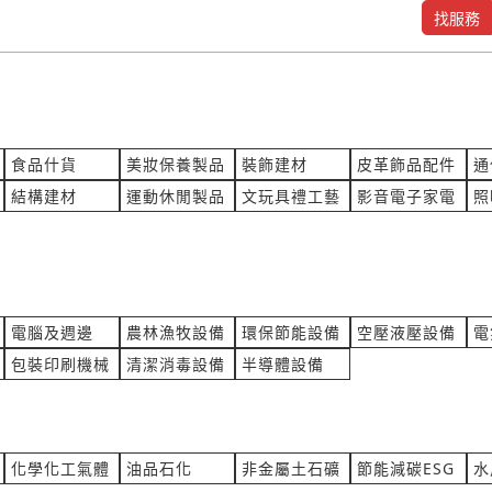
找服務
品製作，方便提供mail，我可以
料理競賽的用電 提供約30組
料橡膠
產業:電子電工製造代理
合OO設OO限OO 詢價
來自:陳OO 詢價
立即報價
17:46
時間:08/05 17:44
tlook.com
***ncarol.cc@gmail.com
食品什貨
美妝保養製品
裝飾建材
皮革飾品配件
通
，臥室冰箱，透明冰箱
聯軸器 MAGNALOY 200,IN
結構建材
運動休閒製品
文玩具禮工藝
影音電子家電
照
NUMBER:270H
食品設備製造代理
產業:測量檢測儀器製造代理
詢價
來自:安OO業OO公O 詢價
立即報價
17:23
時間:08/05 17:06
ahoo.com.tw
***wananchen@yahoo.com.t
觀用草皮及植栽
維修隱藏式伸縮大門機
電腦及週邊
農林漁牧設備
環保節能設備
空壓液壓設備
電
草園藝
產業:門窗窗簾裝修
包裝印刷機械
清潔消毒設備
半導體設備
大O 詢價
來自:精OO密OO股OO限OO
立即報價
17:00
時間:08/05 16:55
6@yahoo.com.tw
***a@jxpc.com.tw
50NR!售價(含安裝)？
訂購多功能電錶 PM210-STD
化學化工氣體
油品石化
非金屬土石礦
節能減碳ESG
水
氣
產業:測量檢測儀器製造代理