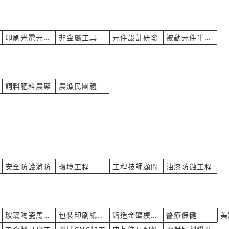
詢價
來自:翊OO機 詢價
立即報價
16:48
時間:08/05 16:32
ee@gmail.com
***a0885@gmail.com
印刷光電元零件
非金屬工具
元件設計研發
被動元件半導體
鼓風機 進口鼓風機
您好， 制服製作
關
產業:紡織巾襪服裝製造代理
保OO股OO限OO 詢價
來自:日OO合OO師OO所 詢
立即報價
16:25
時間:08/05 16:03
飼料肥料農藥
農漁民團體
3@gamil.com
***4@suncpa.com.tw
人孔蓋（圓形）
國光牌特級液壓油 46AWS
業
產業:油品石化
程O 詢價
來自:陳OO 詢價
立即報價
16:01
時間:08/05 15:50
8@gmail.com
***382@yahoo.com.tw
安全防護消防
環境工程
工程技師顧問
油漆防蝕工程
 謝謝
NAS1399C3-03 及05的工具
草園藝
產業:金屬工具製造代理
程OO股OO限OO 詢價
來自:昇OO技OO)OO 詢價
立即報價
玻璃陶瓷馬賽克代工
包裝印刷紙木代工
鑄造金礦模具加工
醫療保健
美
15:39
時間:08/05 15:36
x-eng.com.tw
***ob_chang@umt-tw.com