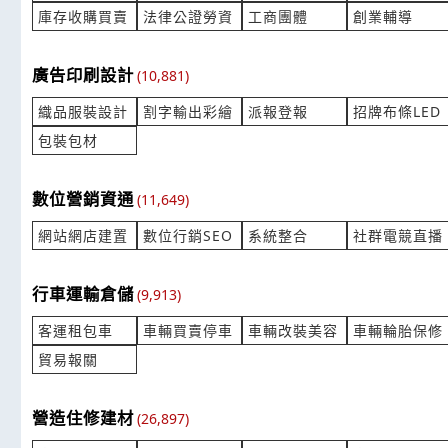
產業:電子電工製造代理
產業:塑料塗
庫存收購買賣
法律公證勞資
工商團體
創業輔導
來自:子OO動OO業O 詢價
來自:春OO
立即報價
時間:08/05 14:19
時間:08/05 
***123480@yahoo.com.tw
***ly@wells
廣告印刷設計
(10,881)
請問貴公司有T-PIECE
分厘卡&游
織品服裝設計
割字輸出彩繪
派報登報
招牌布條LED
產業:醫療設備器材製造代理
產業:眼鏡光
包裝包材
來自:豐OO器OO公O 詢價
來自:台OO
立即報價
時間:08/05 13:54
時間:08/05 
***y@fengju.com.tw
***ne.luo@
數位營銷資通
(11,649)
3,5米。4.5米各多少錢
詢價插座雙聯
網站網店建置
數位行銷SEO
系統整合
社群電競直播
產業:輸送機械設備製造代理
產業:印刷光
來自:立OO作O 詢價
來自:廣OO
行車運輸倉儲
(9,913)
立即報價
時間:08/05 13:44
時間:08/05 
***schenling73@gmail.com
***an.xiao
客運租包車
車輛買賣停車
車輛改裝美容
車輛輪胎保修
貿易報關
鋁製陽極印刷銘版詢價
調料零件 有
產業:五金製品代工
產業:被動元
來自:蔡OO 詢價
來自:台OO
營造住修建材
(26,897)
立即報價
時間:08/05 13:10
時間:08/05 