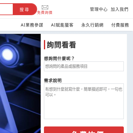
管理中心
加入我們
搜尋
免費詢價
AI業務參謀
AI賦能獵客
永久行銷網
付費服務
詢問看看
台灣黃頁
想詢問什麼呢？
協助您找到
需求說明
賣家與報價
台灣B2B採購詢價首選，
133,078 企業媒合貨比三家
立即詢價