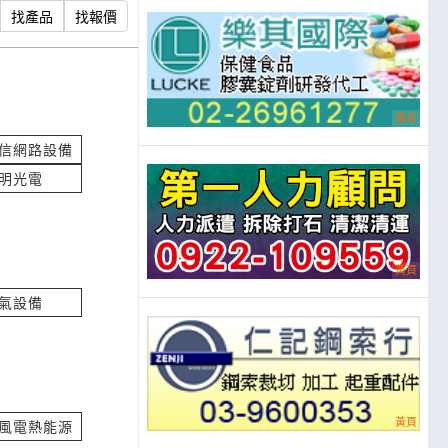
找產品
找報價
的攤位供電
立即報價
信網路設備
SERT
明光電
立即報價
w
氣設備
 詢價
立即報價
 14個
風電熱能源