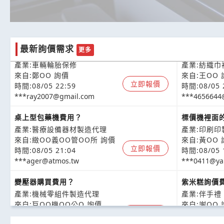
有在做汽車零件鐵殼配件嗎
請問有在繡
最新詢價需求
更多
產業:車輛輪胎保修
產業:紡織巾
來自:鄭OO 詢價
來自:王OO 
立即報價
時間:08/05 22:59
時間:08/05 
***ray2007@gmail.com
***4656644
桌上型包藥機費用？
標價機裡面
產業:醫療設備器材製造代理
產業:印刷印
來自:緻OO義OO管OO所 詢價
來自:黃OO 
立即報價
時間:08/05 21:04
時間:08/05 
***ager@atmos.tw
***0411@ya
變壓器購買費用？
紫米糕詢價
產業:機械零組件製造代理
產業:伴手禮
來自:巨OO機OO公O 詢價
來自:謝OO 
立即報價
時間:08/05 18:39
時間:08/05 
***.chahg@msa.hinet.net
***ce97010