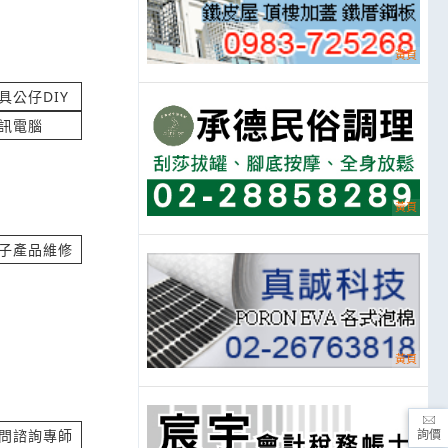
(保固內)
價
具公仔DIY
立即報價
訊電腦
刃鋁合金把手
立即報價
子產品維修
立即報價
問諮詢專師
詢價