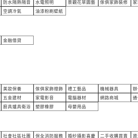
0@gmail.com
***vice@heli.com.tw
防水隔熱隔音
水電照明
景觀花草園藝
傢俱家飾裝修
家
空調冷氣
油漆粉刷壁紙
以下協助
擦拭紙-65200WYPALL *
紙，因為廠商說金百利不生產
巾襪服裝製造代理
產業:居家百貨製造代理
詢價
來自:潔OO保OO有OO司 詢
立即報價
12:43
時間:08/05 12:39
金融借貸
0@gmail.com
***ong081500@gmail.com.t
價費用
想問vv線 太平洋3.5mm*4c
包車
產業:金屬工具製造代理
詢價
來自:陳OO 詢價
立即報價
12:26
時間:08/05 12:22
1@gmail.com
***80@yahoo.com.tw
美妝保養
傢俱家飾燈飾
禮工藝品
機械器具
辦
價單
SBCB3-6 螺絲費用
五金建材
家電影音
電腦器材
網路商城
通
事務維修租賃買賣
產業:居家百貨製造代理
廚具爐具衛浴
塑膠橡膠
母嬰用品
作O 詢價
來自:上OO技OO有OO司 詢
立即報價
12:11
時間:08/05 11:59
yang.url.tw
***dy.huang@avlink.com.tw
學號嗎？
玉善冰糕詢價費用
社會社區社團
保全消防服務
婚紗攝影喜慶
二手收購買賣
資