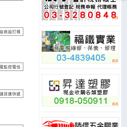
立即報價
設商設打樣
價
立即報價
cm x 5.3cm
電監控電信
 詢價
立即報價
儲貨運快遞
約容量每個月超標
 詢價
立即報價