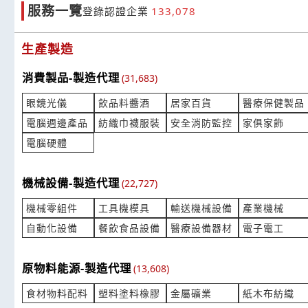
服務一覽
登錄認證企業
133,078
社區對講機及遠距門禁
想詢問加工產
提供3D圖檔
產業:通信節費總機
產業:塑料塗
生產製造
來自:蔡OO 詢價
來自:鈺OO
立即報價
時間:08/05 17:46
時間:08/05 
消費製品-製造代理
(31,683)
***td21@gmail.com
***yujie@ou
眼鏡光儀
飲品料醬酒
居家百貨
醫療保健製品
無鉛錫膏詢價 (成分:錫銻)
出售火鍋桌
電腦週邊產品
紡織巾襪服裝
安全消防監控
家俱家飾
產業:被動元件半導體
產業:餐飲
來自:鑫OO技OO有OO司 詢價
來自:洪OO 
電腦硬體
立即報價
時間:08/05 17:36
時間:08/05 
***chung@3system.com.tw
***52027@y
機械設備-製造代理
(22,727)
想詢國內快遞價錢/時效,
住戶大樓景
機械零組件
工具機模具
輸送機械設備
產業機械
產業:工商團體
產業:景觀花
自動化設備
餐飲食品設備
醫療設備器材
電子電工
來自:海OO衣OO份OO公O 詢價
來自:名OO
立即報價
時間:08/05 17:03
時間:08/05 
***o.cheng@oemec-garment.com.tw
***yoiu251
原物料能源-製造代理
(13,608)
請問最低多少量才能做預訂200個左右
請問日立RA-
食材物料配料
塑料塗料橡膠
金屬礦業
紙木布紡織
產業:文創精藝品
產業:空調冷