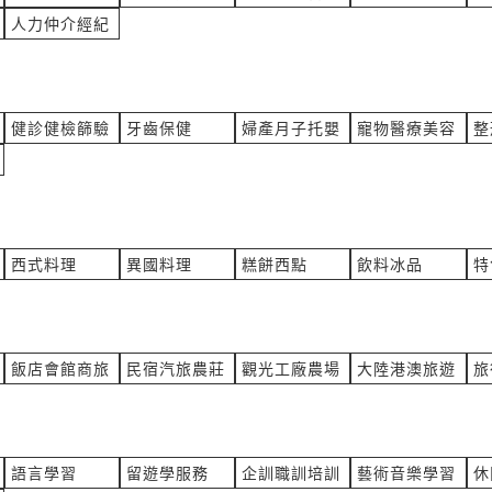
襪制服
產業:伴手禮
人力仲介經紀
詢價
來自:林OO 詢價
立即報價
21:59
時間:08/05 21:37
@gmail.com
***iko656312@gmail.com
的貼紙費用
要做泡泡冰詢價機器
健診健檢篩驗
牙齒保健
婦產月子托嬰
寵物醫療美容
整
製
產業:餐飲食品設備製造代理
詢價
來自:陳OO 詢價
立即報價
19:43
時間:08/05 19:32
hoo.com
***82199649@gmail.com
西式料理
異國料理
糕餅西點
飲料冰品
特
費用？
印製名片詢價費用
產業:印刷印製
詢價
來自:穏OO國OO樂OO公O 
立即報價
18:39
時間:08/05 18:07
4@gmail.com
***i8902198716@gmail.com
飯店會館商旅
民宿汽旅農莊
觀光工廠農場
大陸港澳旅遊
旅
品製作，方便提供mail，我可以
料理競賽的用電 提供約30組
料橡膠
產業:電子電工製造代理
合OO設OO限OO 詢價
來自:陳OO 詢價
語言學習
留遊學服務
企訓職訓培訓
藝術音樂學習
休
立即報價
17:46
時間:08/05 17:44