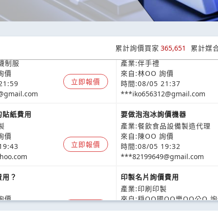
學號嗎？
玉善冰糕詢價費用
累計詢價買家
365,651
累計媒
襪制服
產業:伴手禮
詢價
來自:林OO 詢價
立即報價
21:59
時間:08/05 21:37
@gmail.com
***iko656312@gmail.com
的貼紙費用
要做泡泡冰詢價機器
製
產業:餐飲食品設備製造代理
詢價
來自:陳OO 詢價
立即報價
19:43
時間:08/05 19:32
hoo.com
***82199649@gmail.com
費用？
印製名片詢價費用
產業:印刷印製
詢價
來自:穏OO國OO樂OO公O 
立即報價
18:39
時間:08/05 18:07
4@gmail.com
***i8902198716@gmail.com