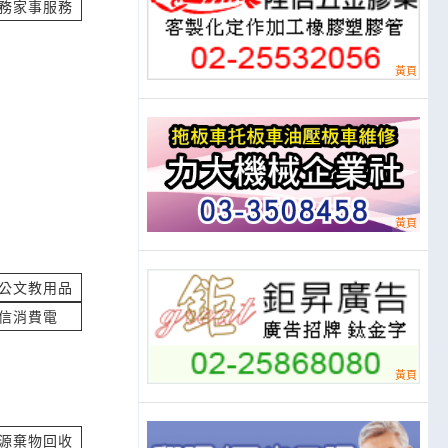
務家事服務
L10中央抽取擦式
，
價
立即報價
w
立即報價
公文教用品
信消費電
價
立即報價
源棄物回收