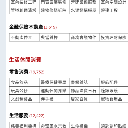
***hony@homemedical.com.tw
***hiuo466
室內裝修工程
門窗窗簾裝修
營建設備服務
室內空間設計
管道疏通清塔
建物修繕拆除
水泥鋼構鐵屋
營建工程
彩色影印 膠裝 有此需求 請協助報價
抗菌除臭襪 
產業:包裝印刷紙木代工
產業:紡織
來自:水OO銷 詢價
來自:宋OO 
金融保險不動產
(3,619)
立即報價
時間:08/05 12:45
時間:08/05 
不動產仲介
典當質押
商務會議物件
投資理財保險
***30227@gmail.com
***1628456
同花牌自動清洗抽油煙機80公分
機場接送詢
產業:家電廚浴維修買賣
產業:客運租
生活休閒消費
來自:吳OO 詢價
來自:郭OO 
立即報價
時間:08/05 12:32
時間:08/05 
零售消費
(19,752)
***22128783@gmail.com
***wsx9003
食品飲品
醫療保健藥局
書報雜誌
服飾配件
SMC930075-SP一個多少 半導體設備
POS系統詢
玩具公仔
運動休閒育樂
飾品珠寶玉石
鐘錶眼鏡
產業:被動元件半導體
產業:辦公
文創精藝品
伴手禮
居家百貨
寵物食用品
來自:蔡OO 詢價
來自:錸OO
立即報價
時間:08/05 12:18
時間:08/05 
***7070@gmail.com
***ign@lite
生活服務
(12,422)
有在做汽車零件鐵殼配件嗎
請問有在繡
慈善福利機構
命理風水宗教
生命禮儀
鎖匙刻印貼紙