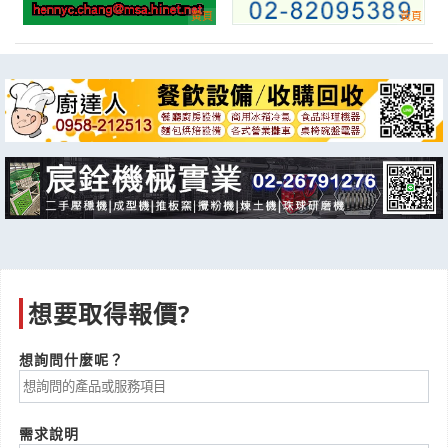
AISI304 無縫鋼管 100A (114.3 mm) 10S (3.0 mm)
產業:金屬工具製造代理
來自:亞OO特OO料OO有OO司 詢價
立即報價
時間:08/07 09:44
***ce.chen@ingenteccorp.com.tw
公司舉辦活動想詢問贈品
產業:禮工藝品批發
來自:林OO 詢價
立即報價
時間:08/07 09:44
***i.lin@nccc.com.tw
回收 有此需求 請協助
想要取得報價?
產業:資源棄物回收
來自:蔡OO 詢價
立即報價
時間:08/07 09:28
想詢問什麼呢？
***o7765543@hotmail.com
鮮之素，昆布精華
需求說明
產業:食材物料配料製造代理