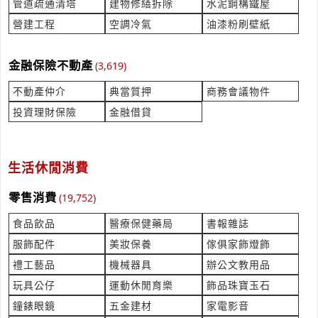
管道疏通清塔
建物修繕拆除
水泥鋼構鐵屋
氫氟酸供料箱(供料桶55gal桶)
產業:測量檢測儀器製造代理
營建工程
空調冷氣
油漆粉刷壁紙
來自:章OO 詢價
立即報價
時間:08/07 11:07
金融保險不動產
(3,619)
***han.n96@msa.hinet.net
不動產仲介
典當質押
商務會議物件
詢價 想要請問有沒有火鍋肉片
投資理財保險
金融借貸
產業:食材農水產批發
來自:尚OO燒OO 詢價
立即報價
時間:08/07 11:07
***6528080@gmail.com
生活休閒消費
水利技師簽證案件詢問
零售消費
(19,752)
產業:工程技師顧問
來自:奇OO業OO有OO司 詢價
食品飲品
醫療保健藥局
書報雜誌
立即報價
時間:08/07 11:06
服飾配件
美妝保養
傢俱家飾燈飾
***m_kuo@mail.chimei.com.tw
禮工藝品
機械器具
辦公文教用品
空運報關 詢價
玩具公仔
運動休閒育樂
飾品珠寶玉石
產業:貿易報關
鐘錶眼鏡
五金建材
家電影音
來自:帆OO統OO股OO限OOMOOKOOEOO 詢價