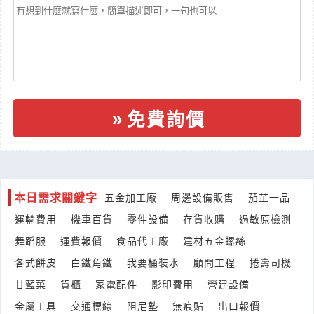
來自:曾OO 詢價
立即報價
時間:08/07 09:27
***k6166250@gmail.com
想詢問OSRAM豆型燈泡24V 100W*10個的報價是多少呢
產業:照明光電製造代理
來自:群OO學OO有OO司 詢價
立即報價
時間:08/07 09:23
免費詢價
***mer_liu@uprtek.com
我想要請您們估價可以嗎 門窗
產業:安全消防監控製造代理
來自:王OO建OO事OO 詢價
本日需求關鍵字
五金加工廠
周邊設備販售
茄芷一品
立即報價
時間:08/07 09:14
***wayffarrd007@gmail.com
運輸費用
機車百貨
零件設備
存貨收購
過敏原檢測
舞蹈服
運費報價
食品代工廠
建材五金螺絲
將小物件 從中和寄到五股
各式餅皮
白鐵角鐵
我要桶裝水
顧問工程
捲壽司機
產業:貿易報關
來自:合OO醫 詢價
甘藍菜
貨櫃
家電配件
影印費用
營建設備
立即報價
時間:08/07 09:03
金屬工具
交通標線
阻尼墊
無痕貼
出口報價
***t.gu@hlmt.com.tw