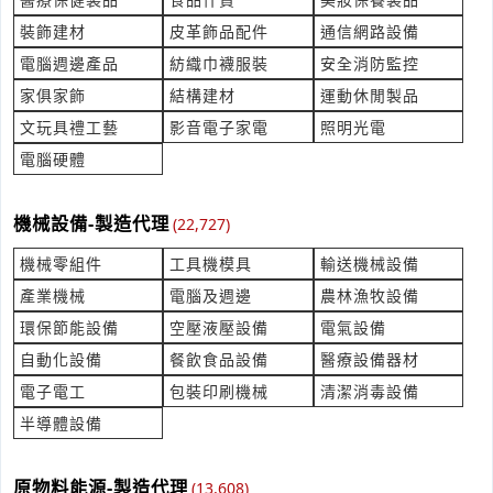
產業:健診健檢篩驗
裝飾建材
皮革飾品配件
通信網路設備
來自:張OO 詢價
立即報價
時間:08/07 13:20
電腦週邊產品
紡織巾襪服裝
安全消防監控
***oymilk@gmail.com
家俱家飾
結構建材
運動休閒製品
舞蹈個人服裝訂製
文玩具禮工藝
影音電子家電
照明光電
產業:運動休閒製品製造代理
電腦硬體
來自:溫OO 詢價
立即報價
時間:08/07 13:06
機械設備-製造代理
***880523@gmail.con
(22,727)
機械零組件
工具機模具
輸送機械設備
運費報價(海運和空運)
產業:倉儲貨運快遞
產業機械
電腦及週邊
農林漁牧設備
來自:天OO業OO公O 詢價
環保節能設備
空壓液壓設備
電氣設備
立即報價
時間:08/07 12:24
自動化設備
餐飲食品設備
醫療設備器材
***ru.yang@tienyih.com
電子電工
包裝印刷機械
清潔消毒設備
潤餅皮相關產品開發
半導體設備
產業:食品什貨製造代理
來自:復OO品OO有OO司 詢價
立即報價
時間:08/07 12:19
原物料能源-製造代理
(13,608)