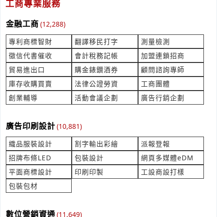
自動化工程詢價?
工商專業服務
產業:金屬工具製造代理
來自:三OO業 詢價
金融工商
(12,288)
立即報價
時間:08/07 11:21
專利商標智財
翻譯移民打字
測量檢測
***antha.liu@samsongroup.com
徵信代書催收
會計稅務記帳
加盟連鎖招商
道路標線 長期配合,無需驗收
貿易進出口
購金錶鑚酒券
顧問諮詢專師
產業:割字輸出彩繪
庫存收購買賣
法律公證勞資
工商團體
來自:育OO木OO業 詢價
立即報價
時間:08/07 11:18
創業輔導
活動會議企劃
廣告行銷企劃
***ey.kaohsiung@yahoo.com
廣告印刷設計
你好 請問貴公司能設計減震用的阻尼桿嗎
(10,881)
產業:通信網路設備製造代理
織品服裝設計
割字輸出彩繪
派報登報
來自:捷OO技 詢價
立即報價
時間:08/07 11:16
招牌布條LED
包裝設計
網頁多媒體eDM
***ai@gemitek.com.tw
平面商標設計
印刷印製
工設商設打樣
包裝包材
您好，請問一下 萊卡布
產業:紡織巾襪服裝製造代理
來自:張OO 詢價
數位營銷資通
(11,649)