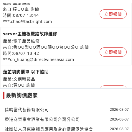
產業:金屬礦業
來自:達OO電 詢價
立即報價
時間:08/07 13:44
***.chao@tacbright.com
server主機板電路故障維修
產業:電子產品維修
來自:香OO樂OO酒OO限OO台OO公O 詢價
立即報價
時間:08/07 13:42
***on_huang@directwinesasia.com
茄芷袋詢價單 以下協助
產業:文創精藝品
來自:黃OO 詢價
立即報價
時間:08/07 13:38
最新詢價廠家
**@wsh-pl.com
一日租車自駕 以下協助
佳晴當代藝術有限公司
2026-08-07
產業:車輛輪胎保修
香港商樂事會酒業有限公司台灣分公司
2026-08-07
來自:黃OO 詢價
立即報價
時間:08/07 13:38
社團法人屏東縣輔具應用及身心健康促進協會
2026-08-07