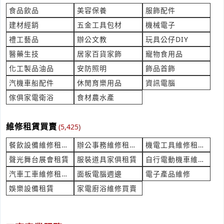
***uephk@value-foods.com.tw
食品飲品
美容保養
服飾配件
建材經銷
五金工具包材
機械電子
貨櫃 20呎標準貨櫃 3組 二手
禮工藝品
辦公文教
玩具公仔DIY
產業:產業機械製造代理
來自:何OO 詢價
醫藥生技
居家百貨家飾
寵物食用品
立即報價
時間:08/07 11:33
化工製品油品
安防照明
飾品首飾
***aire.ad01@gmail.com
汽機車船配件
休閒育樂用品
資訊電腦
不鏽鋼防震接頭(法蘭型)
傢俱家電衛浴
食材農水產
產業:元件設計研發
來自:台OO雅OO股OO限OO 詢價
維修租賃買賣
立即報價
(5,425)
時間:08/07 11:29
***han.ye@tw-oya.com
餐飲設備維修租賃買賣
辦公事務維修租賃買賣
機電工具維修租賃買賣
聲光舞台展會租賃
服裝道具家俱租賃
自行電動機車維修買賣
海報輸出詢價費用
產業:印刷印製
汽車工車維修租賃買賣
面板電腦週邊
電子產品維修
來自:林OO 詢價
娛樂設備租賃
家電廚浴維修買賣
立即報價
時間:08/07 11:28
**@leadinmed.com