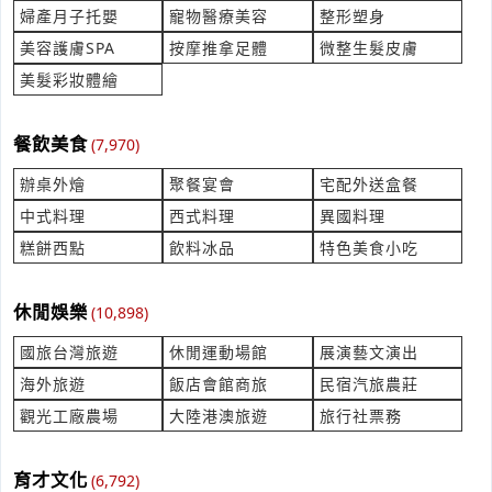
測量大地高程 有此需求 請協助報價
婦產月子托嬰
寵物醫療美容
整形塑身
產業:測量檢測儀器製造代理
美容護膚SPA
按摩推拿足體
微整生髮皮膚
來自:許OO建OO事OO 詢價
美髮彩妝體繪
立即報價
時間:08/07 10:36
***dha.k168hsu@gmail.com
餐飲美食
(7,970)
詢價 沙包袋用布
產業:紡織巾襪服裝製造代理
辦桌外燴
聚餐宴會
宅配外送盒餐
來自:新OO建OO限OO 詢價
中式料理
西式料理
異國料理
立即報價
時間:08/07 10:36
糕餅西點
飲料冰品
特色美食小吃
***emonism23@gmail.com
大中小單價 有此需求 請協助報價給我
休閒娛樂
(10,898)
產業:塑料塗料橡膠
來自:百OO際OO有OO司 詢價
國旅台灣旅遊
休閒運動場館
展演藝文演出
立即報價
時間:08/07 10:27
海外旅遊
飯店會館商旅
民宿汽旅農莊
***chasing@happy-life-group.com
觀光工廠農場
大陸港澳旅遊
旅行社票務
采葳熱敷霜 一次大約都買十罐左右 問問價格
產業:加盟連鎖招商
育才文化
(6,792)
來自:歐OO美OO貨OO公O 詢價