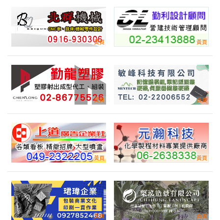
PP 不織布邊角料回收
產業:資源棄物回收
來自:永OO份OO公O 詢價
立即報價
時間:08/07 09:59
***ko.lu@acmemask.com
土地設置堆砂籬，以穩固現地沙堆
產業:林業園林
來自:交OO觀OO東OO及OO海OO家OO區OO處 詢價
立即報價
時間:08/07 09:57
***-neyc@tad.gov.tw
請問貴司能否做少量工程樣的T&amp;R
產業:包裝包材
來自:連OO電O 詢價
立即報價
時間:08/07 09:56
***rles.tung@fr4w.com
1000內的車床件可以幫忙嗎
產業:印刷光電元零件