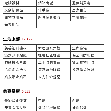
立即報價
電腦器材
網路商城
通信消費電
時間:08/07 11:01
***lychan@micb2b.com
文創精藝品
伴手禮
居家百貨
寵物食用品
廚具爐具衛浴
塑膠橡膠
你好，想要詢問設備價格
母嬰用品
產業:安全消防監控製造代理
來自:游OO 詢價
立即報價
時間:08/07 10:57
生活服務
(12,422)
***han48600@gmail.com
慈善福利機構
命理風水宗教
生命禮儀
寄月餅到曼谷的價錢
鎖匙刻印貼紙
社會社區社團
保全消防服務
產業:貿易報關
來自:曼OO維OO 詢價
婚紗攝影喜慶
二手收購買賣
資源棄物回收
立即報價
時間:08/07 10:47
清潔消毒洗衣
病媒防治除蟲
多媒體攝錄製
***s0933272424@gmail.com
婚友婚企婚密
人力仲介經紀
進口日本食品 我們是日商公司，想和貴公司談合作。
產業:國際快遞運輸
美容醫療
(6,233)
來自:武OO姐 詢價
立即報價
時間:08/07 10:43
醫療矯正復健
中醫
西醫
***omi.muto@mitsubishicorp.com
安養看護長照
健診健檢篩驗
牙齒保健