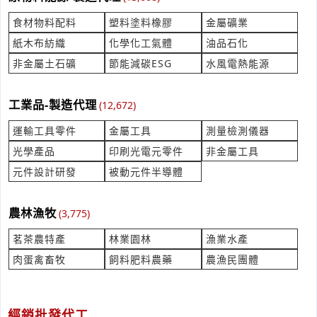
***y.gao@ghfood.com.tw
食材物料配料
塑料塗料橡膠
金屬礦業
陪客椅2張 請報價
紙木布紡織
化學化工氣體
油品石化
產業:醫療設備器材製造代理
非金屬土石礦
節能減碳ESG
水風電熱能源
來自:財OO人OO復OO學OO 詢價
立即報價
時間:08/07 11:56
***365@chgh.org.tw
工業品-製造代理
(12,672)
您好，潤餅皮相關事宜
運輸工具零件
金屬工具
測量檢測儀器
產業:食材物料配料製造代理
光學產品
印刷光電元零件
非金屬工具
來自:復OO品OO有OO司 詢價
元件設計研發
被動元件半導體
立即報價
時間:08/07 11:55
***y.gao@ghfood.com.tw
農林漁牧
(3,775)
請問白鐵板尺寸費用
產業:金屬礦業
茗茶農特產
林業園林
漁業水產
來自:莊OO 詢價
肉蛋禽畜牧
飼料肥料農藥
農漁民團體
立即報價
時間:08/07 11:55
***angshenrope@gmail.com
我要詢價桶裝水?
經銷批發代工