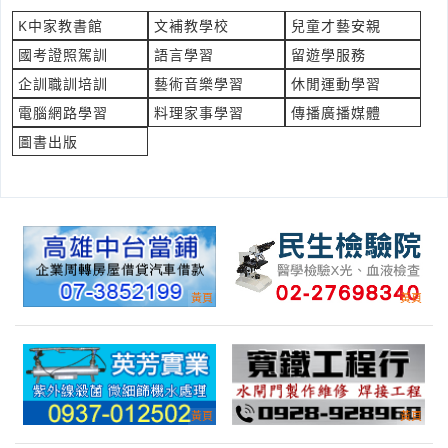
立即報價
時間:08/07 10:26
K中家教書館
文補教學校
兒童才藝安親
***a168131@gmail.com
國考證照駕訓
語言學習
留遊學服務
騎縫密碼機有釘書機功能嗎
企訓職訓培訓
藝術音樂學習
休閒運動學習
產業:辦公事務維修租賃買賣
電腦網路學習
料理家事學習
傳播廣播媒體
來自:弘OO務OO有OO司 詢價
圖書出版
立即報價
時間:08/07 10:17
***53661@yahoo.com.tw
8X2霧面PE管材6X2霧面P管材1x1霧面管材
產業:營建設備服務
來自:中OO金O 詢價
立即報價
時間:08/07 10:07
***iangmu01@gmail.com
請問貴司可以做12吋 oxide代工嗎?
產業:工設商設打樣
來自:NOOa 詢價
立即報價
時間:08/07 10:07
***a@ku-wei.com