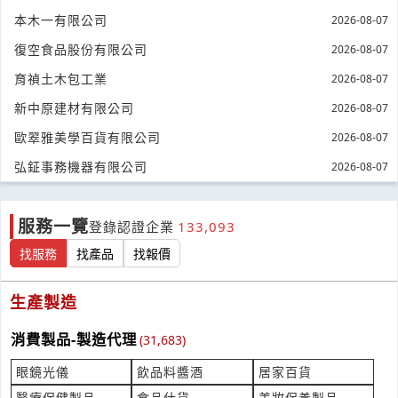
***88512399@gmail.com
本木一有限公司
2026-08-07
台北緯創辦公大樓消防排煙發包
復空食品股份有限公司
2026-08-07
產業:運輸工具零件製造代理
育禎土木包工業
2026-08-07
來自:鄭OO 詢價
立即報價
時間:08/07 13:34
新中原建材有限公司
2026-08-07
***6071355@gmail.com
歐翠雅美學百貨有限公司
2026-08-07
有貴公司的機器需維修
弘鉦事務機器有限公司
2026-08-07
產業:自動化設備製造代理
來自:今OO調OO品OO有OO司 詢價
立即報價
時間:08/07 13:33
服務一覽
登錄認證企業
133,093
***200@frozenfood.com.tw
找服務
找產品
找報價
您好～想請問你們有沒有接童裝庫存-盤貨？我這邊有一批全新的
大陸製童裝準備清倉，約400多件，主要是套裝及上衣，尺寸都
產業:服飾配件零售
生產製造
有整理好。如果有收的話，我再傳款式、尺寸跟數量給您看看，
來自:本OO有OO司 詢價
立即報價
謝謝😊
時間:08/07 13:25
消費製品-製造代理
(31,683)
***03044070@gmail.com
眼鏡光儀
飲品料醬酒
居家百貨
過敏原檢測費用?
醫療保健製品
食品什貨
美妝保養製品