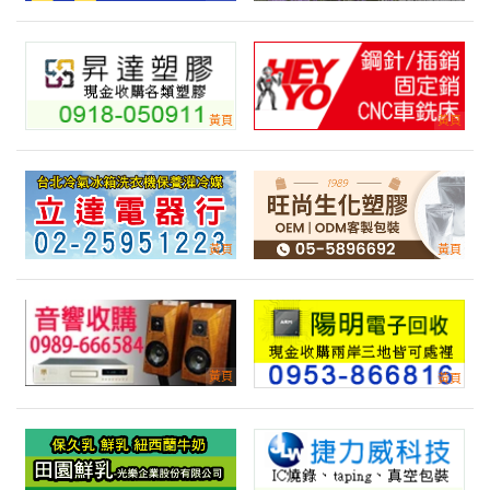
來自:洪OO 詢價
立即報價
時間:08/07 09:52
***ting0919@yahoo.com.tw
詢價 想要請問冷凍玉米筍
產業:茗茶農特產
來自:程OO 詢價
立即報價
時間:08/07 09:52
***0960003718@gmail.com
印刷費用 請協助報價
產業:建材傢俱居家加工代工
來自:僑OO色OO印OO限OO 詢價
立即報價
時間:08/07 09:51
***ping.wu8@gmail.com
30p、40p、50p船外機單價及報價單
產業:觀光工廠農場
來自:王OO 詢價
立即報價
時間:08/07 09:47
***gadad87@gmail.com