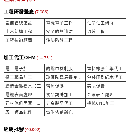
產業:居家百貨製造代理
工程研發整廠
來自:勝OO美OO 詢價
(7,986)
立即報價
時間:08/07 11:50
設備管線裝設
電機電子工程
化學化工研發
***erhome0120@yahoo.com.tw
土木結構工程
安全防護消防
環境工程
廢水處理系統費用
工程技師顧問
油漆防蝕工程
產業:病媒防治除蟲
來自:蘇OO密OO有OO司 詢價
立即報價
時間:08/07 11:43
加工代工OEM
(14,731)
***huang@hibox.hinet.net
電工電子加工
紡織巾襪制服
塑料橡膠化學代工
旋轉壽司檯 想詢問旋轉台設備需求
禮工藝品加工
玻璃陶瓷馬賽克代工
包裝印刷紙木代工
產業:餐飲食品設備製造代理
鑄造金礦模具加工
醫療保健
美妝保養
來自:5OO8OO1O 詢價
立即報價
電鍍表面處理
食品調味加工
金屬表面處理
時間:08/07 11:40
***goods.d17@gmail.com
建材傢俱居家加工代工
五金製品代工
機械CNC加工
皮革飾品配件
雷射切割鑽孔
想詢問羽衣甘藍粉
產業:食品什貨製造代理
來自:佳OO品OO有OO司 詢價
經銷批發
(40,002)
立即報價
時間:08/07 11:38