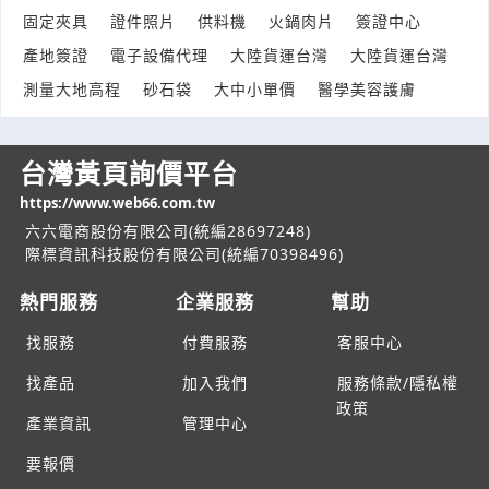
固定夾具
證件照片
供料機
火鍋肉片
簽證中心
思麗安乳膏 想詢問是否能線上購買
產地簽證
電子設備代理
大陸貨運台灣
大陸貨運台灣
產業:醫療保健製品
來自:郭OO 詢價
測量大地高程
砂石袋
大中小單價
醫學美容護膚
立即報價
時間:08/07 08:42
***s50824@yahoo.com.tw
台灣黃頁詢價平台
您好，請問有小冰箱推薦嗎？
https://www.web66.com.tw
產業:家俱家飾製造代理
來自:人OO學OO 詢價
六六電商股份有限公司(統編28697248)
立即報價
時間:08/07 08:39
際標資訊科技股份有限公司(統編70398496)
***a.g061@gcpc.com.tw
熱門服務
企業服務
幫助
娃娃製作詢價費用
找服務
付費服務
客服中心
產業:禮工藝品加工
來自:雪OO業OO有OO司 詢價
找產品
加入我們
服務條款/隱私權
立即報價
時間:08/07 08:35
政策
***gya.yang@snowfactory.com.tw
產業資訊
管理中心
集水頭 有此需求 請協助
要報價
產業:化學化工氣體製造代理