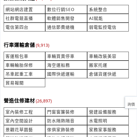
立即報價
時間:08/07 11:14
***ongzhang1014@gmail.com
網站網店建置
數位行銷SEO
系統整合
社群電競直播
軟體銷售開發
AI賦能
請報價關於出口報價
電信第四台
通信節費總機
弱電監控電信
產業:貿易報關
來自:黃O 詢價
立即報價
時間:08/07 11:13
行車運輸倉儲
(9,913)
***oducts0711@gmail.com
客運租包車
車輛買賣停車
車輛改裝美容
鈦2零件加工 軸類治具
車輛輪胎保修
海空運船務
搬家托運
產業:五金建材零售
吊車起重工車
國際快遞運輸
倉儲貨運快遞
來自:2OO5OO1O 詢價
立即報價
時間:08/07 11:13
貿易報關
***s.lin@montjade.com.tw
證件大頭照 想要寬*高像素不得少於450*600
營造住修建材
(26,897)
詢價
產業:印刷印製
室內裝修工程
門窗窗簾裝修
營建設備服務
來自:吳OO 詢價
立即報價
時間:08/07 11:08
室內空間設計
防水隔熱隔音
水電照明
***mon12inu@gmail.com
景觀花草園藝
傢俱家飾裝修
家務家事服務