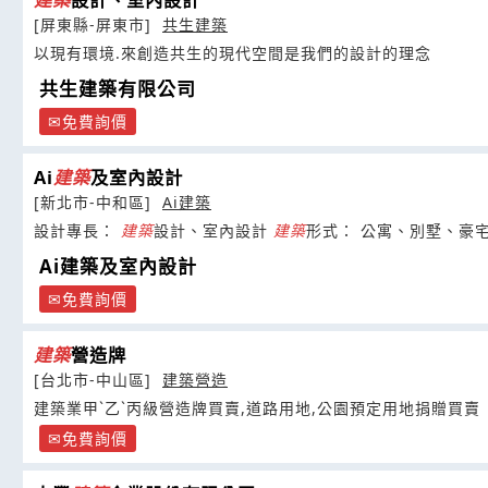
建築
設計、室內設計
[屏東縣-屏東市]
共生建築
以現有環境.來創造共生的現代空間是我們的設計的理念
共生建築有限公司
免費詢價
Ai
建築
及室內設計
[新北市-中和區]
Ai建築
設計專長：
建築
設計、室內設計
建築
形式： 公寓、別墅、豪
Ai建築及室內設計
免費詢價
建築
營造牌
[台北市-中山區]
建築營造
建築業甲ˋ乙ˋ丙級營造牌買賣,道路用地,公園預定用地捐贈買賣
免費詢價