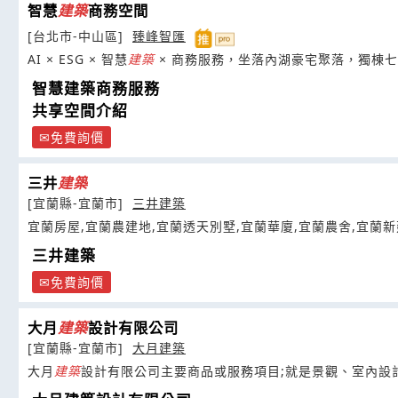
智慧
建築
商務空間
[台北市-中山區]
臻峰智匯
AI × ESG × 智慧
建築
× 商務服務，坐落內湖豪宅聚落，獨棟
智慧建築商務服務
共享空間介紹
免費詢價
三井
建築
[宜蘭縣-宜蘭市]
三井建築
宜蘭房屋,宜蘭農建地,宜蘭透天別墅,宜蘭華廈,宜蘭農舍,宜蘭
三井建築
免費詢價
大月
建築
設計有限公司
[宜蘭縣-宜蘭市]
大月建築
大月
建築
設計有限公司主要商品或服務項目;就是景觀、室內設計