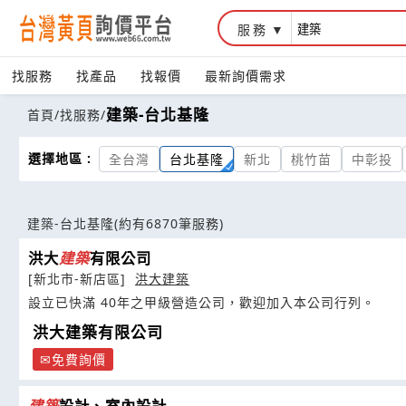
服務
找服務
找產品
找報價
最新詢價需求
建築-台北基隆
首頁
/
找服務
/
選擇地區 :
全台灣
台北基隆
新北
桃竹苗
中彰投
建築-台北基隆
(約有6870筆服務)
洪大
建築
有限公司
[新北市-新店區]
洪大建築
設立已快滿 40年之甲級營造公司，歡迎加入本公司行列。
洪大建築有限公司
免費詢價