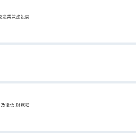
為甲等營造業兼建設開
評估及徵信,財務稽