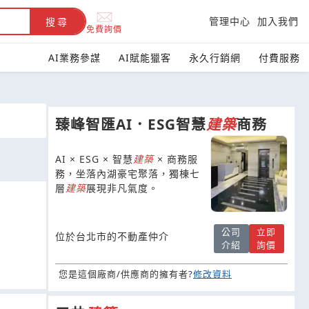
管理中心
加入我們
搜尋
免費詢價
AI業務參謀
AI賦能獵客
永久行銷網
付費服務
臻峰智匯AI．ESG智慧
建築
商務
AI × ESG × 智慧
建築
× 商務服
務，坐落內湖豪宅聚落，獨棟七
層
建築
展現非凡氣度。
公司
立即
位於台北市的不動產仲介
介紹
詢價
您是這個廠商/供應商的擁有者?
修改資料