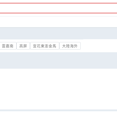
雲嘉南
高屏
宜花東澎金馬
大陸海外