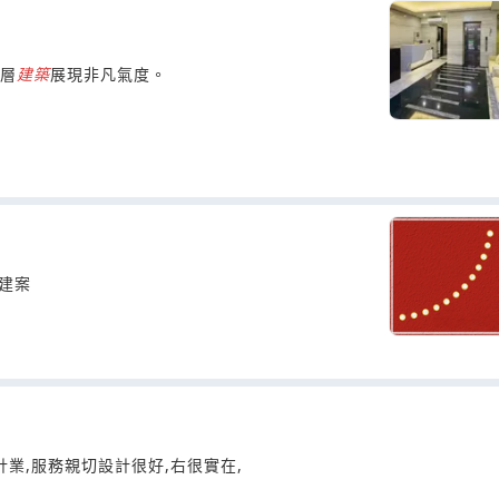
七層
建築
展現非凡氣度。
新建案
業,服務親切設計很好,右很實在,