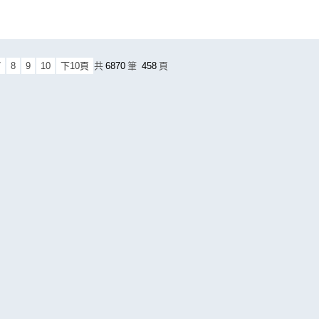
7
8
9
10
下10頁
共
6870
筆
458
頁