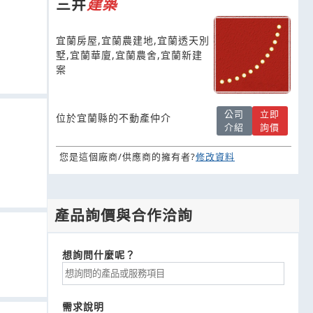
三井
建築
宜蘭房屋,宜蘭農建地,宜蘭透天別
墅,宜蘭華廈,宜蘭農舍,宜蘭新建
案
公司
立即
位於宜蘭縣的不動產仲介
介紹
詢價
您是這個廠商/供應商的擁有者?
修改資料
產品詢價與合作洽詢
想詢問什麼呢？
需求說明