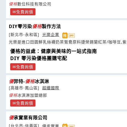
優
格
數位科技有限公司
免費詢價
DIY零污染
優
格
製作方法
[新北市-永和區]
光樂企業
光樂是進口田園鮮乳絲襪奶茶鴛鴦原料捷榮錫蘭紅茶/咖啡豆,紫
優格的益處：健康與美味的一站式指南
DIY 零污染優格團購宅配
免費詢價
優
菲特-
優
格
冰淇淋
[高雄市-鳳山區]
超纖國際
優
格
冰淇淋加盟總部
免費詢價
優
承實業有限公司
[台北市-信義區]
優承實業