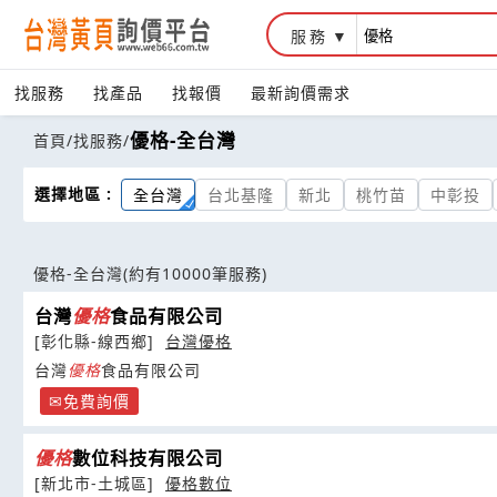
服務
找服務
找產品
找報價
最新詢價需求
優格-全台灣
首頁
/
找服務
/
選擇地區 :
全台灣
台北基隆
新北
桃竹苗
中彰投
優格-全台灣
(約有10000筆服務)
台灣
優
格
食品有限公司
[彰化縣-線西鄉]
台灣優格
台灣
優
格
食品有限公司
免費詢價
優
格
數位科技有限公司
[新北市-土城區]
優格數位