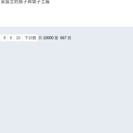
自家設立的扇子與袋子工廠
8
9
10
下10頁
共
10000
筆
667
頁