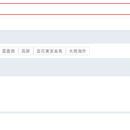
雲嘉南
高屏
宜花東澎金馬
大陸海外