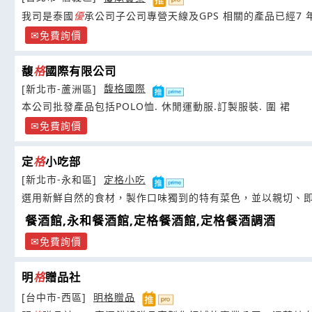
我司是泰國
優
承公司子公司專營天線及GPS 相關的產品已經7 
免費詢價
馥
格
國際有限公司
[新北市-蘆洲區]
馥格國際
本公司批發產品包括POLO恤. 休閒運動服.訂製服裝. 圍 裙
免費詢價
定
格
小吃部
[新北市-永和區]
定格小吃
選用新鮮自然的食材，製作口味獨到的特有菜色，並以親切、
餐酒館,永和餐酒館,定格餐酒館,定格餐酒調酒
免費詢價
明
格
贈品社
[台中市-西區]
明格贈品