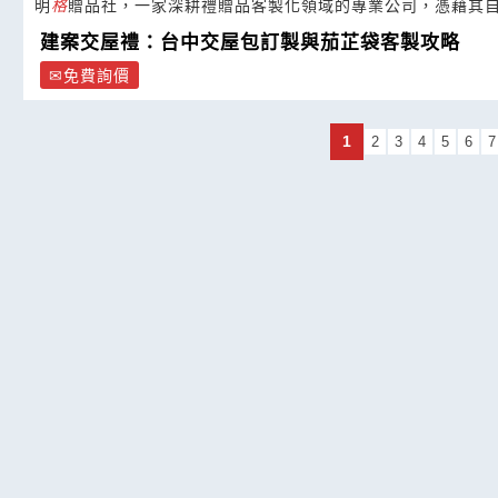
明
格
贈品社，一家深耕禮贈品客製化領域的專業公司，憑藉其
建案交屋禮：台中交屋包訂製與茄芷袋客製攻略
免費詢價
1
2
3
4
5
6
7