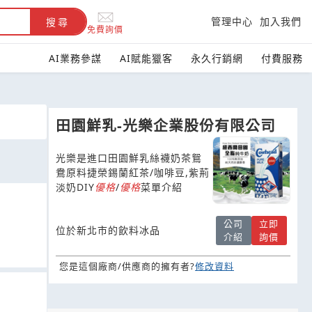
管理中心
加入我們
搜尋
免費詢價
AI業務參謀
AI賦能獵客
永久行銷網
付費服務
田園鮮乳-光樂企業股份有限公司
光樂是進口田園鮮乳絲襪奶茶鴛
鴦原料捷榮錫蘭紅茶/咖啡豆,紫荊
淡奶DIY
優
格
/
優
格
菜單介紹
公司
立即
位於新北市的飲料冰品
介紹
詢價
您是這個廠商/供應商的擁有者?
修改資料