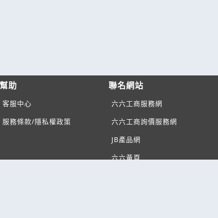
幫助
聯名網站
客服中心
六六工商服務網
服務條款/隱私權政策
六六工商詢價服務網
JB產品網
六六黃頁
台灣黃頁｜求報價
B2BKO
BNI夥伴引薦網