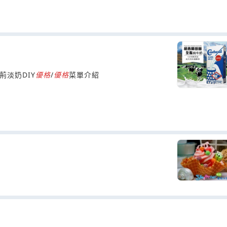
荊淡奶DIY
優
格
/
優
格
菜單介紹