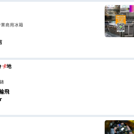
營業商用冰箱
店
分
卡
地
名錶
陀輪飛
r