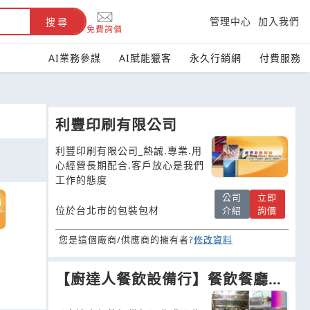
管理中心
加入我們
搜尋
免費詢價
AI業務參謀
AI賦能獵客
永久行銷網
付費服務
利豐印刷有限公司
利豐印刷有限公司_熱誠.專業.用
心經營長期配合.客戶放心是我們
工作的態度
公司
立即
位於台北市的包裝包材
介紹
詢價
您是這個廠商/供應商的擁有者?
修改資料
【廚達人餐飲設備行】餐飲餐廳廚
房廚具設備-二手收購買賣