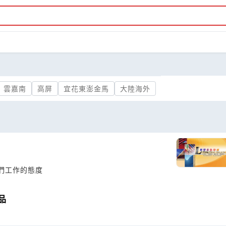
雲嘉南
高屏
宜花東澎金馬
大陸海外
我們工作的態度
品