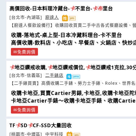
高價回收-日本料理冷藏台-
卡
不里台-
卡
布
里台
[台北市-內湖區]
廚達人
【廚達人餐飲設備行】收購回收買賣二手中古各式餐廳設備、
收購-落地式-桌上型-日本冷藏料理台-卡不里台
高價收購-飲料店、小吃店、早餐店、火鍋店、快炒
免費詢價
卡
地亞鑽戒收購,
卡
地亞鑽戒價位,
卡
地亞鑽戒1克拉,30
[台北市-信義區]
二手錶店
【二手錶買賣】高價收購二手錶、勞力士手錶、Rolex、世界
收購卡地亞,買賣Cartier男錶,卡地亞,收購卡地亞
卡地亞Cartier手錶～收購卡地亞手錶、收購Cartie
免費詢價
TF
卡
SD
卡
CF-SSD大量回收
[桃園市-中壢區]
中宇科技