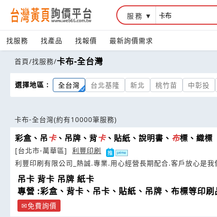
服務
找服務
找產品
找報價
最新詢價需求
卡布-全台灣
首頁
/
找服務
/
選擇地區 :
全台灣
台北基隆
新北
桃竹苗
中彰投
卡布-全台灣
(約有10000筆服務)
彩盒、吊
卡
、吊牌、背
卡
、貼紙、說明書、
布
標、織標
[台北市-萬華區]
利豐印刷
利豐印刷有限公司_熱誠.專業.用心經營長期配合.客戶放心是
吊卡 背卡 吊牌 紙卡
專營 :彩盒、背卡、吊卡、貼紙、吊牌、布標等印刷
免費詢價