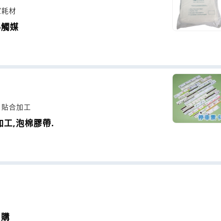
室耗材
鉍觸媒
、貼合加工
加工,泡棉膠帶.
團購