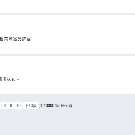
有相當豐富品牌客
清潔抹布。
8
9
10
下10頁
共
10000
筆
667
頁