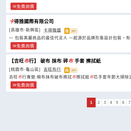
免費詢價
卡
得雅國際有限公司
[高雄市-新興區]
卡得雅國
― 包裝美麗商品的最佳代言人 ―起源於品牌形象設計包裝，
免費詢價
【吉旺
布
行】 破布 抹布 碎
布
手套 擦拭紙
[桃園市-龜山區]
吉旺布行
吉旺
布
行專營:棉布抹布破布擦拭
布
擦拭紙
布
匹手套年節大掃除
免費詢價
1
2
3
4
5
6
7