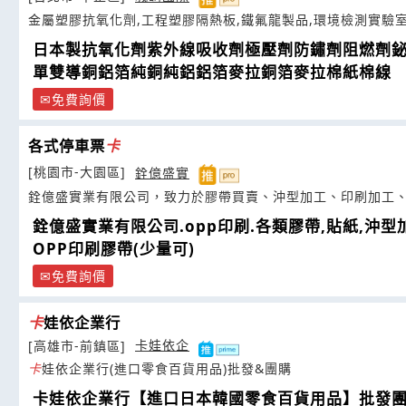
金屬塑膠抗氧化劑,工程塑膠隔熱板,鐵氟龍製品,環境檢測實驗
日本製抗氧化劑紫外線吸收劑極壓劑防鏽劑阻燃劑
單雙導銅鋁箔純銅純鋁鋁箔麥拉銅箔麥拉棉紙棉線
免費詢價
各式停車票
卡
[桃園市-大園區]
銓億盛實
銓億盛實業有限公司，致力於膠帶買賣、沖型加工、印刷加工
銓億盛實業有限公司.opp印刷.各類膠帶,貼紙,沖型
OPP印刷膠帶(少量可)
免費詢價
卡
娃依企業行
[高雄市-前鎮區]
卡娃依企
卡
娃依企業行(進口零食百貨用品)批發&團購
卡娃依企業行【進口日本韓國零食百貨用品】批發