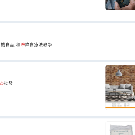
機食品,和
布
緯食療法教學
布
批發