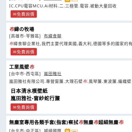
IC.CPU電容MCU.Ai材料.二.三極管.電容.被動大量回收
免費詢價
布
緯の牧場
[高雄市-苓雅區]
布緯食聊
布
緯食聊企業社,我們主要代理美國,義大利,德國等多的國家的有
免費詢價
工業風壁
布
[台中市-西屯區]
嵐田雅社
嵐田雅社有限公司.專營窗簾.大理石壁
布
.風琴簾.東波簾.編織壁
日本清水模壁紙
嵐田雅社-窗紗蛇行簾
免費詢價
無塵室專用各類手套(指套)察拭
布
無塵
布
超細無塵
布
[台北市-中正區]
城崎國際