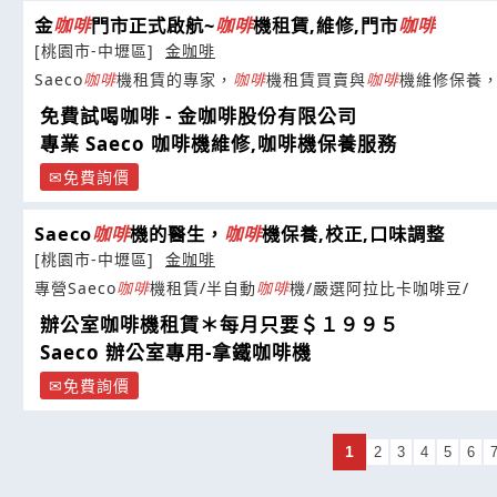
金
咖啡
門市正式啟航~
咖啡
機租賃,維修,門市
咖啡
[桃園市-中壢區]
金咖啡
Saeco
咖啡
機租賃的專家，
咖啡
機租賃買賣與
咖啡
機維修保養，倪
免費試喝咖啡 - 金咖啡股份有限公司
專業 Saeco 咖啡機維修,咖啡機保養服務
免費詢價
Saeco
咖啡
機的醫生，
咖啡
機保養,校正,口味調整
[桃園市-中壢區]
金咖啡
專營Saeco
咖啡
機租賃/半自動
咖啡
機/嚴選阿拉比卡咖啡豆/
辦公室咖啡機租賃＊每月只要＄１９９５
Saeco 辦公室專用-拿鐵咖啡機
免費詢價
1
2
3
4
5
6