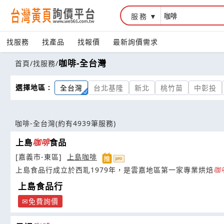
服務
找服務
找產品
找報價
最新詢價需求
咖啡-全台灣
首頁
/
找服務
/
選擇地區 :
全台灣
台北基隆
新北
桃竹苗
中彰投
咖啡-全台灣
(約有4939筆服務)
上島
咖啡
食品
[嘉義市-東區]
上島咖啡
上島食品行成立於西耴1979年，是雲嘉地區第一家專業烘焙
咖
上島食品行
免費詢價