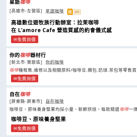
星語
咖啡
[高雄市-左營區]
星語咖啡
高雄數位遊牧族行動辦室：拉茉咖啡
在 L’amore Cafe 營造質感的約會儀式感
免費詢價
你的
咖啡
器材行
[新北市-鶯歌區]
你的咖啡
咖啡
機租售.維修以及相關原料/咖啡豆.糖包.奶球.茶包等零售
免費詢價
自在
咖啡
[屏東縣-屏東市]
自在咖啡
咖啡豆、原味養身堅果均採小量、新鮮烘焙，每款精選
咖啡
一
咖啡豆、原味養身堅果
免費詢價