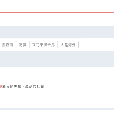
雲嘉南
高屏
宜花東澎金馬
大陸海外
啡
原豆的先驅，產品包括餐