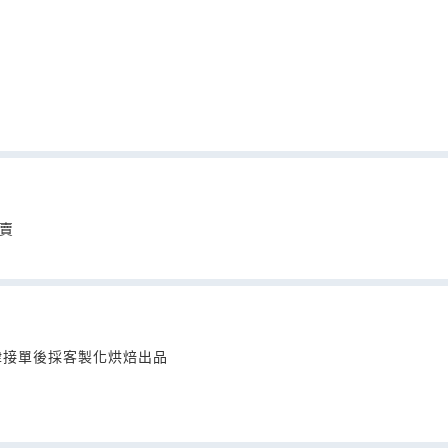
買賣
律接單後採客製化烘焙出品