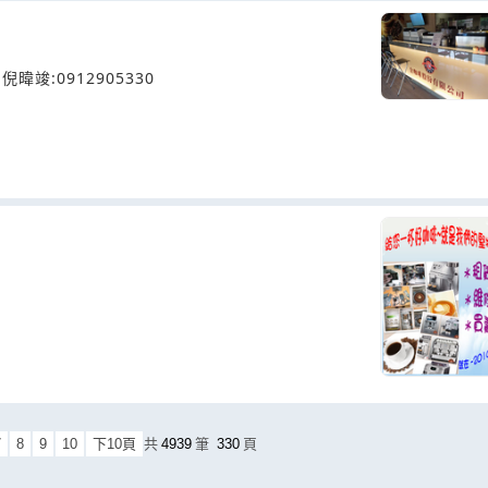
暐竣:0912905330
7
8
9
10
下10頁
共
4939
筆
330
頁