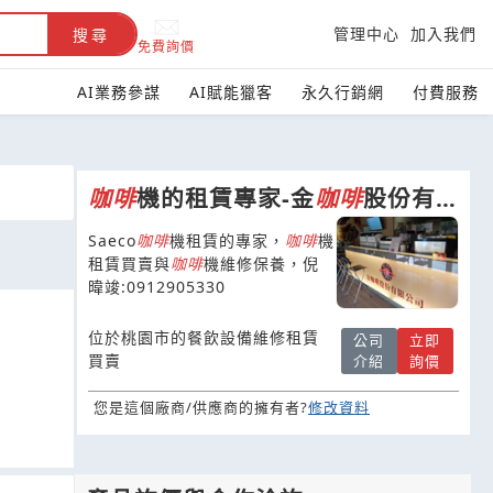
管理中心
加入我們
搜尋
免費詢價
AI業務參謀
AI賦能獵客
永久行銷網
付費服務
咖啡
機的租賃專家-金
咖啡
股份有
限公司
Saeco
咖啡
機租賃的專家，
咖啡
機
租賃買賣與
咖啡
機維修保養，倪
暐竣:0912905330
位於桃園市的餐飲設備維修租賃
公司
立即
買賣
介紹
詢價
您是這個廠商/供應商的擁有者?
修改資料