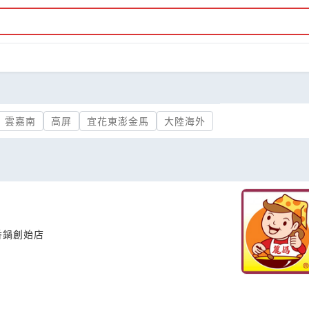
雲嘉南
高屏
宜花東澎金馬
大陸海外
香鍋創始店