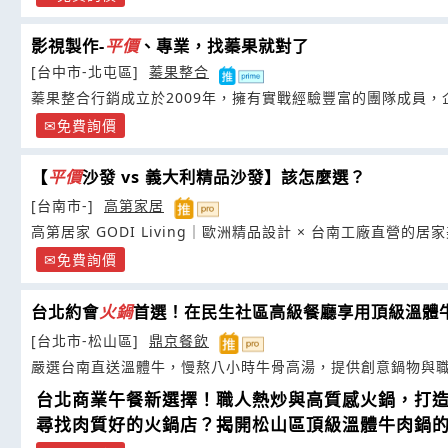
影視製作-
平價
、專業，找蓁果就對了
[台中市-北屯區]
蓁果整合
蓁果整合行銷成立於2009年，擁有實戰經驗豐富的團隊成員，
免費詢價
【
平價
沙發 vs 義大利精品沙發】該怎麼選？
[台南市-]
高第家居
高第居家 GODI Living｜歐洲精品設計 × 台南工廠直營的居
免費詢價
台北約會
火鍋
首選！在民生社區高級餐廳享用頂級溫體
[台北市-松山區]
鼎京餐飲
嚴選台南直送溫體牛，慢熬八小時牛骨高湯，提供創意鍋物與
台北商業午餐新選擇！職人熱炒與高質感火鍋，打
尋找肉質好的火鍋店？揭開松山區頂級溫體牛肉鍋