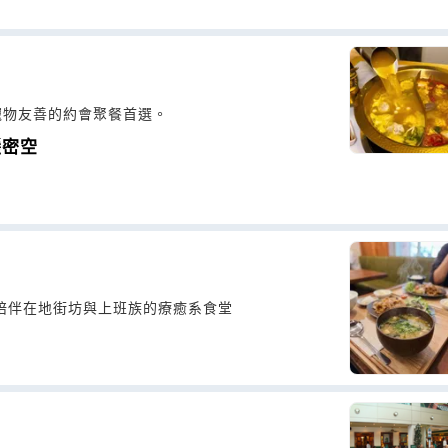
寵物友善的約會聚餐首選。
隱密空
陪伴在地街坊與上班族的療癒系食堂