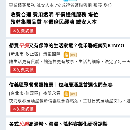
專業殯葬服務 誠安人本 /安成禮儀師聯營網 殯葬 塔位
收費合理 費用透明 平價禮儀服務 塔位
殯葬集團品質 平價庶民經濟 誠安人本
免費詢價
想買
平價
又有保障的生活家電？從禾聯經銷到KINYO
[新北市-汐止區]
清聖國際
讓生活更有質感，讓選擇更有故事，生活的細節，決定了每一
免費詢價
信義區聚餐餐廳推薦｜包廂居酒屋首選夜問永春
[台北市-信義區]
夜問永春
夜問永春居酒屋位於信義區永春站旁，主打日式居酒屋文化，
免費詢價
各式
火鍋
高湯粉、濃湯、醬料客製化研發調製