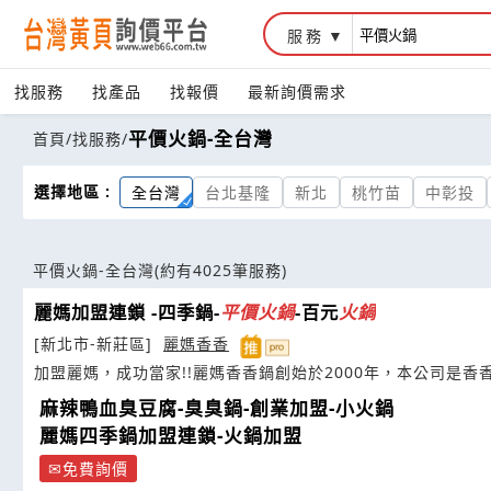
服務
找服務
找產品
找報價
最新詢價需求
平價火鍋-全台灣
首頁
/
找服務
/
選擇地區 :
全台灣
台北基隆
新北
桃竹苗
中彰投
平價火鍋-全台灣
(約有4025筆服務)
麗媽加盟連鎖 -四季鍋-
平價
火鍋
-百元
火鍋
[新北市-新莊區]
麗媽香香
加盟麗媽，成功當家!!麗媽香香鍋創始於2000年，本公司是香
麻辣鴨血臭豆腐-臭臭鍋-創業加盟-小火鍋
麗媽四季鍋加盟連鎖-火鍋加盟
免費詢價