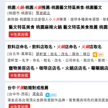
桃園
火鍋
-桃園
火鍋
推薦-桃園藝文特區美食-桃園藝文
[桃園市-桃園區]
聚彼鄰企
敝姓鍋-桃園藝文店是個人小
火鍋
專賣，提供多種美味湯頭、新
藝文特區美食 桃園麻辣火鍋 藝文特區美食推薦 桃園
免費詢價
飲料店命名，飲料店取名，
火鍋
店命名，
火鍋
店取名
[台北市-萬華區]
建軒堂｜姓名｜改名｜算命｜擇日
建軒堂－名字、命名、取名、改名、公司命名、取店名、紫微
寵物美容店名，咖啡店店名，火鍋店店名，唰唰鍋
免費詢價
台中
平價
結婚對戒推薦
[台中市-西區]
湛金店
湛金店為台灣頂尖金飾珠寶創作品牌。販售獨具特色的潮流感
免費詢價