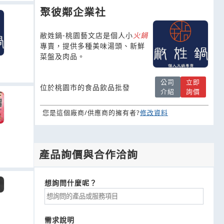
聚彼鄰企業社
敝姓鍋-桃園藝文店是個人小
火鍋
專賣，提供多種美味湯頭、新鮮
菜盤及肉品。
公司
立即
位於桃園市的食品飲品批發
介紹
詢價
您是這個廠商/供應商的擁有者?
修改資料
產品詢價與合作洽詢
想詢問什麼呢？
需求說明