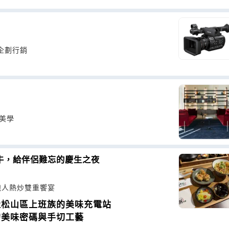
企劃行銷
家美學
牛，給伴侶難忘的慶生之夜
職人熱炒雙重饗宴
造松山區上班族的美味充電站
的美味密碼與手切工藝