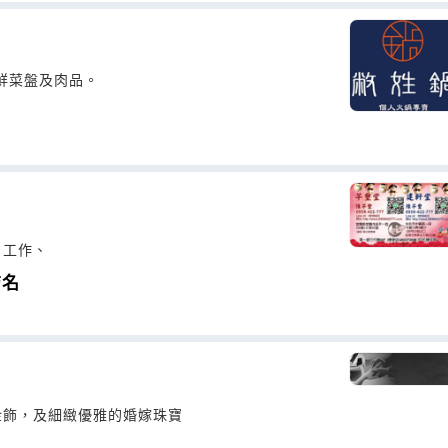
鮮菜盤及肉品。
、工作、
店名
金飾，及細緻優雅的婚嫁珠寶