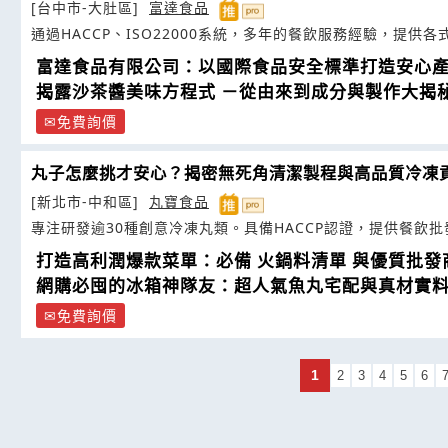
[台中市-大肚區]
富達食品
通過HACCP、ISO22000系統，多年的餐飲服務經驗，提供
富達食品有限公司：以國際食品安全標準打造安心
揭露沙茶醬美味方程式 －從由來到成分與製作大揭
免費詢價
丸子怎麼挑才安心？揭密無死角清潔製程與高品質冷凍
[新北市-中和區]
丸寶食品
專注研發逾30種創意冷凍丸類。具備HACCP認證，提供餐飲批
打造高利潤爆款菜單：必備 火鍋料清單 與優質批發
網購必囤的冰箱神隊友：超人氣魚丸宅配與真材實
免費詢價
1
2
3
4
5
6