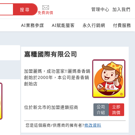
管理中心
加入我們
搜尋
免費詢價
AI業務參謀
AI賦能獵客
永久行銷網
付費服務
嘉糧國際有限公司
加盟麗媽，成功當家!!麗媽香香鍋
創始於2000年，本公司是香香鍋
創始店
公司
立即
位於新北市的加盟連鎖招商
介紹
詢價
您是這個廠商/供應商的擁有者?
修改資料