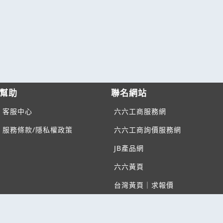
幫助
聯名網站
客服中心
六六工商服務網
服務條款/隱私權政策
六六工商詢價服務網
JB產品網
六六黃頁
台灣黃頁｜求報價
B2BKO
BNI夥伴引薦網