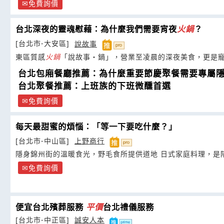
免費詢價
台北深夜的靈魂慰藉：為什麼我們需要宵夜
火鍋
？
[台北市-大安區]
說故事
東區質感
火鍋
「說故事・鍋」，營業至凌晨的深夜美食，更是
台北包廂餐廳推薦：為什麼重要節慶聚餐需要專屬
台北聚餐推薦：上班族的下班微醺首選
免費詢價
每天最甜蜜的煩惱：「等一下要吃什麼？」
[台北市-中山區]
上野商行
隱身錦州街的溫暖食光，野毛食所提供道地 日式家庭料理，是
免費詢價
便宜台北殯葬服務
平價
台北禮儀服務
[台北市-中正區]
誠安人本