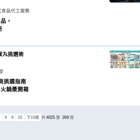
各式食品代工服務
產品，
秘
貢丸挑選術
發
商挑選指南
料火鍋漿開箱
7
8
9
10
下10頁
共
4025
筆
269
頁