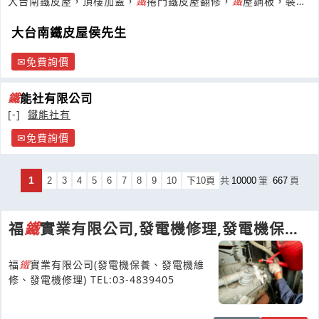
大台南鐵皮屋，頂樓加蓋，
鐵
捲門鐵皮屋翻修，
鐵
屋鋼板，裝潢
板，琉璃鋼瓦，廠房新建
大台南鐵皮屋侯先生
免費詢價
鐵
能社有限公司
[-]
鐵能社有
免費詢價
1
2
3
4
5
6
7
8
9
10
下10頁
共
10000
筆
667
頁
福
鐵
實業有限公司,發電機修理,發電機保養,
發電機維修,柴油引擎維修,柴油引擎修理
福
鐵
實業有限公司(發電機保養、發電機維
修、發電機修理) TEL:03-4839405