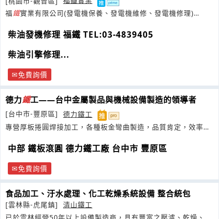
[桃園市-觀音區]
福鐵實業
福
鐵
實業有限公司(發電機保養、發電機維修、發電機修理)
TEL:03-4839405
柴油發機修理 福鐵 TEL:03-4839405
柴油引擎修理...
免費詢價
德力
鐵
工——台中金屬製品與機械設備製造的領導者
[台中市-豐原區]
德力鐵工
專營厚板捲圓焊接加工，各種板金彎曲製造，品質肯定，效率第
一，價格合理
中部 鐵板滾圓 德力鐵工廠 台中市 豐原區
免費詢價
食品加工、汙水處理、化工乾燥系統設備 整合統包
[雲林縣-虎尾鎮]
清山鐵工
已於雲林經營50年以上設備製造商，具有豐富之壓濾、乾燥、過