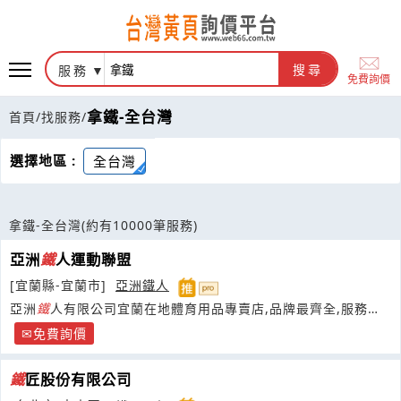
服務
搜尋
免費詢價
拿鐵-全台灣
首頁
/
找服務
/
選擇地區 :
全台灣
拿鐵-全台灣
(約有10000筆服務)
亞洲
鐵
人運動聯盟
[宜蘭縣-宜蘭市]
亞洲鐵人
亞洲
鐵
人有限公司宜蘭在地體育用品專賣店,品牌最齊全,服務最
優質,空間最舒適,價格最合理.
免費詢價
鐵
匠股份有限公司