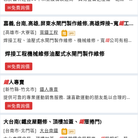
濾、
免費詢價
嘉義,台南,高雄,屏東水閘門製作維修,高雄焊接~寬
鐵
工程
行
[高雄市-大寮區]
寬鐵工程
焊接工程、油壓式水閘門製作維修、機械維修，寬
鐵
公司有相當
卓越的成熟技術.
焊接工程機械維修油壓式水閘門製作維修
免費詢價
鐵
人專賣
[新竹縣-竹北市]
鐵人專賣
提供可靠的專業運動銷售服務. 讓喜歡運動的朋友能以合理的價
位買到專業運動品牌產品
免費詢價
大台南(鐵皮屋翻修、頂樓加蓋、
鐵
厝捲門)
[台南市-北門區]
大台南鐵