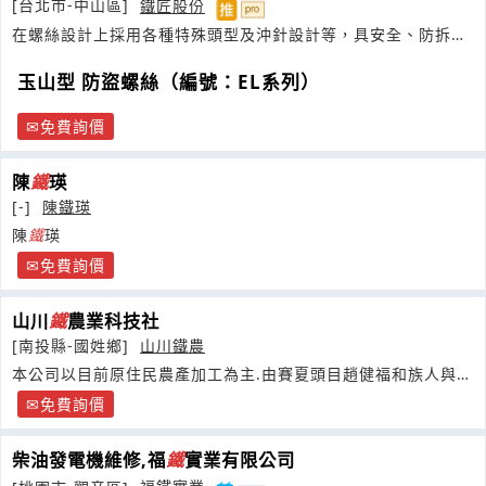
[台北市-中山區]
鐵匠股份
在螺絲設計上採用各種特殊頭型及沖針設計等，具安全、防拆、
防盜、
玉山型 防盜螺絲（編號：EL系列）
免費詢價
陳
鐵
瑛
[-]
陳鐵瑛
陳
鐵
瑛
免費詢價
山川
鐵
農業科技社
[南投縣-國姓鄉]
山川鐵農
本公司以目前原住民農產加工為主.由賽夏頭目趙健福和族人與負
責人陳浩哲等太魯閣族人聯合共創
免費詢價
柴油發電機維修,福
鐵
實業有限公司